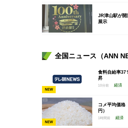
JR津山駅が
展示
全国ニュース（ANN N
食料自給率3
昇
経済
10分前
NEW
コメ平均価格 1
円）
経済
1時間前
NEW