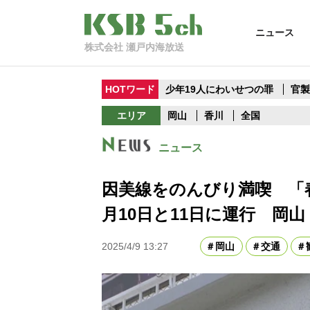
ニュース
株式会社 瀬戸内海放送
HOTワード
少年19人にわいせつの罪
官
エリア
岡山
香川
全国
ニュース
因美線をのんびり満喫 「
月10日と11日に運行 岡山
2025/4/9 13:27
岡山
交通