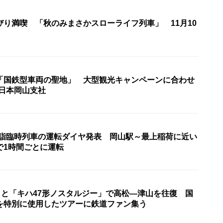
びり満喫 「秋のみまさかスローライフ列車」 11月10
「国鉄型車両の聖地」 大型観光キャンペーンに合わせ
西日本岡山支社
初詣臨時列車の運転ダイヤ発表 岡山駅～最上稲荷に近い
で1時間ごとに運転
」と「キハ47形ノスタルジー」で高松―津山を往復 国
を特別に使用したツアーに鉄道ファン集う