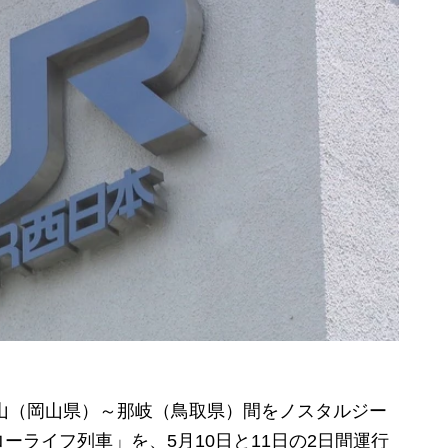
山（岡山県）～那岐（鳥取県）間をノスタルジー
ーライフ列車」を、5月10日と11日の2日間運行