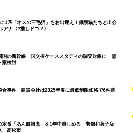
匹に1匹「オスの三毛猫」もお出迎え！保護猫たちと出会
ルアナ〈#推しドコ？〉
四国の新幹線 国交省ケーススタディの調査対象に 需
ト案検討
合事件 建設会社は2025年度に最低制限価格で6件落
の定番「あん餅雑煮」を1年中楽しめる 老舗和菓子店
ス 高松市