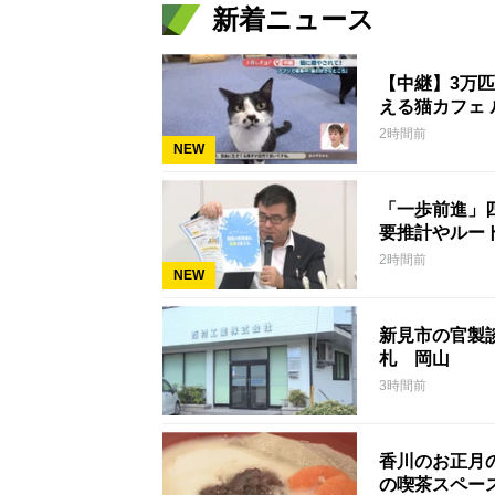
新着ニュース
【中継】3万
える猫カフェ 
2時間前
NEW
「一歩前進」
要推計やルー
2時間前
NEW
新見市の官製談
札 岡山
3時間前
香川のお正月
の喫茶スペー