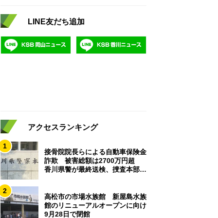
LINE友だち追加
アクセスランキング
1
接骨院院長らによる自動車保険金
詐欺 被害総額は2700万円超
香川県警が最終送検、捜査本部解
散
2
高松市の市場水族館 新屋島水族
館のリニューアルオープンに向け
9月28日で閉館