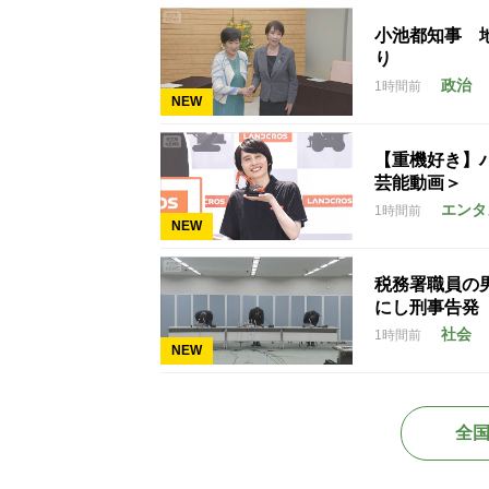
小池都知事 
り
政治
1時間前
NEW
【重機好き】
芸能動画＞
エンタ
1時間前
NEW
税務署職員の男
にし刑事告発
社会
1時間前
NEW
全