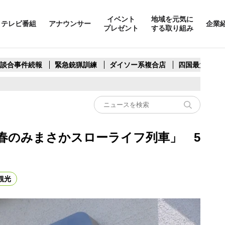
イベント
地域を元気に
テレビ番組
アナウンサー
企業
プレゼント
する取り組み
製談合事件続報
緊急銃猟訓練
ダイソー系複合店
四国最大スリ
春のみまさかスローライフ列車」 5
観光