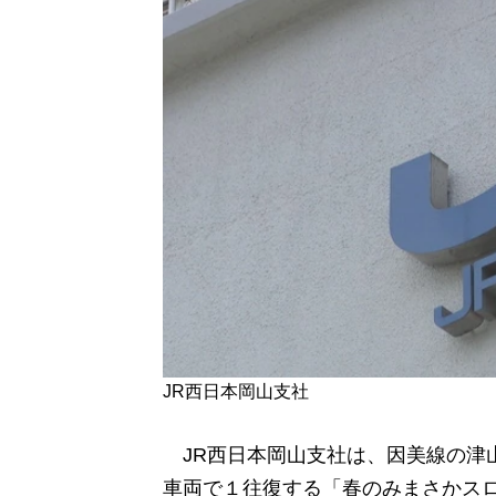
JR西日本岡山支社
JR西日本岡山支社は、因美線の津
車両で１往復する「春のみまさかスロ