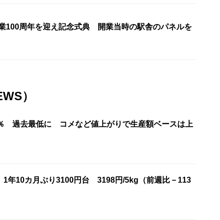
開業100周年を迎え記念式典 開業当時の駅舎のパネルを
EWS）
7％ 過去最低に コメなど値上がりで生産額ベースは上
年10カ月ぶり3100円台 3198円/5kg（前週比－113