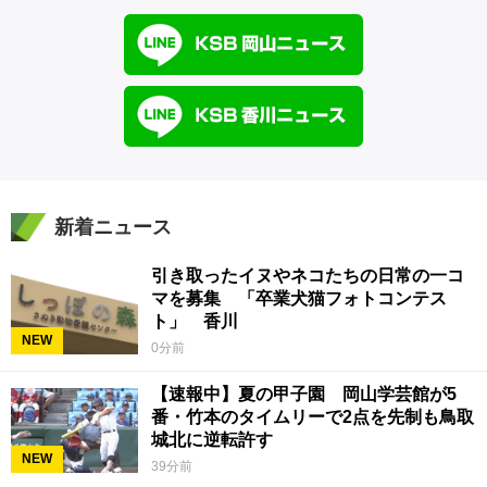
新着ニュース
引き取ったイヌやネコたちの日常の一コ
マを募集 「卒業犬猫フォトコンテス
ト」 香川
NEW
0分前
【速報中】夏の甲子園 岡山学芸館が5
番・竹本のタイムリーで2点を先制も鳥取
城北に逆転許す
NEW
39分前