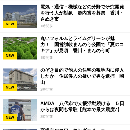
電気・通信・機械などの分野で研究開発
を行う人が対象 源内賞を募集 香川・
さぬき市
NEW
1時間前
丸いフォルムとライムグリーンが魅
力！ 国営讃岐まんのう公園で「夏のコ
キア」が見頃 香川・まんのう町
NEW
1時間前
のぞき目的で他人の住宅の敷地内に侵入
したか 住居侵入の疑いで男を逮捕 岡
山
NEW
2時間前
AMDA 八代市で支援活動続ける ５日
からは夜間も常駐【熊本で最大震度7】
2時間前
NEW