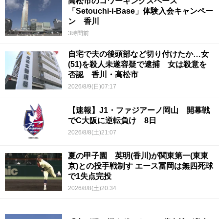
高松市のコワーキングスペース
「Setouchi-i-Base」体験入会キャンペー
ン 香川
3時間前
自宅で夫の後頭部など切り付けたか…女
(51)を殺人未遂容疑で逮捕 女は殺意を
否認 香川・高松市
2026/8/9(日)07:17
【速報】J1・ファジアーノ岡山 開幕戦
でC大阪に逆転負け 8日
2026/8/8(土)21:07
夏の甲子園 英明(香川)が関東第一(東東
京)との投手戦制す エース冨岡は無四死球
で1失点完投
2026/8/8(土)20:34