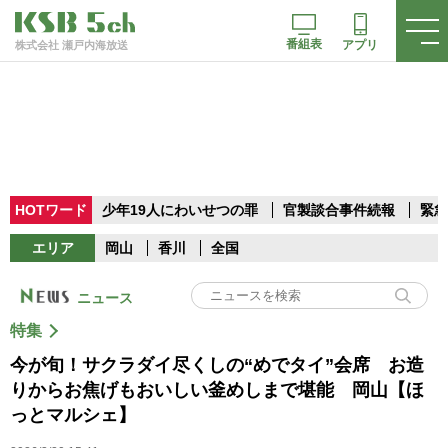
番組表
アプリ
株式会社 瀬戸内海放送
HOTワード
少年19人にわいせつの罪
官製談合事件続報
緊急
エリア
岡山
香川
全国
ニュース
特集
今が旬！サクラダイ尽くしの“めでタイ”会席 お造
りからお焦げもおいしい釜めしまで堪能 岡山【ほ
っとマルシェ】