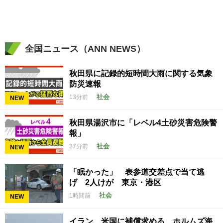
全国ニュース（ANN NEWS）
秋田県に記録的短時間大雨に関する気象
防災速報
社会
13分前
NEW
秋田県湯沢市に「レベル4土砂災害危険警
報」
社会
37分前
NEW
「眠かった」 表参道交差点で当て逃
げ 2人けが 東京・港区
社会
1時間前
NEW
イラン 米国に補償求める ホルムズ海