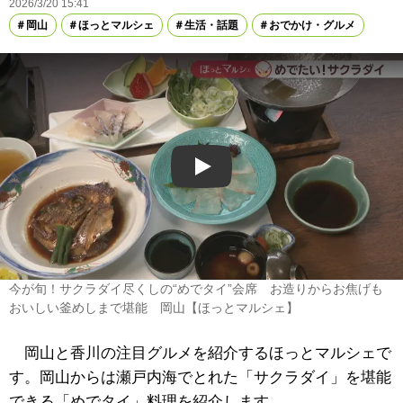
2026/3/20 15:41
岡山
ほっとマルシェ
生活・話題
おでかけ・グルメ
Play
今が旬！サクラダイ尽くしの“めでタイ”会席 お造りからお焦げも
おいしい釜めしまで堪能 岡山【ほっとマルシェ】
岡山と香川の注目グルメを紹介するほっとマルシェで
す。岡山からは瀬戸内海でとれた「サクラダイ」を堪能
できる「めでタイ」料理を紹介します。