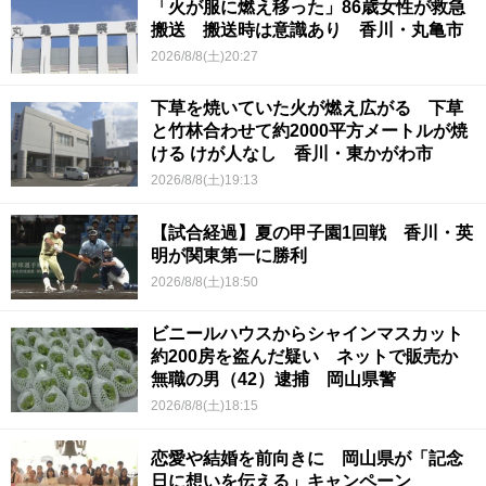
「火が服に燃え移った」86歳女性が救急
搬送 搬送時は意識あり 香川・丸亀市
2026/8/8(土)20:27
下草を焼いていた火が燃え広がる 下草
と竹林合わせて約2000平方メートルが焼
ける けが人なし 香川・東かがわ市
2026/8/8(土)19:13
【試合経過】夏の甲子園1回戦 香川・英
明が関東第一に勝利
2026/8/8(土)18:50
ビニールハウスからシャインマスカット
約200房を盗んだ疑い ネットで販売か
無職の男（42）逮捕 岡山県警
2026/8/8(土)18:15
恋愛や結婚を前向きに 岡山県が「記念
日に想いを伝える」キャンペーン