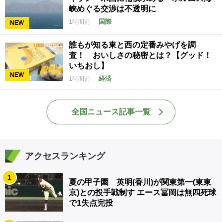
峡めぐる交渉は不透明に
国際
1時間前
NEW
誰もが知る東と西の定番みやげを調
査！ おいしさの秘密とは？【グッド！
いちおし】
NEW
経済
1時間前
全国ニュース記事一覧
アクセスランキング
1
夏の甲子園 英明(香川)が関東第一(東東
京)との投手戦制す エース冨岡は無四死球
で1失点完投