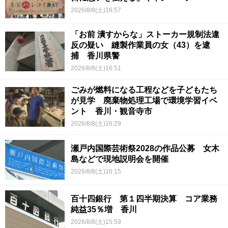
2026/8/8(土)16:57
「お前 潰すからな」ストーカー規制法違
反の疑い 縫製作業員の女（43）を逮
捕 香川県警
2026/8/8(土)16:51
ごみが燃料になる工程などを子どもたち
が見学 廃棄物処理工場で環境学習イベ
ント 香川・観音寺市
2026/8/8(土)16:29
瀬戸内国際芸術祭2028の作品公募 女木
島などで現地説明会を開催
2026/8/8(土)16:15
百十四銀行 第１四半期決算 コア業務
純益35％増 香川
2026/8/8(土)15:59