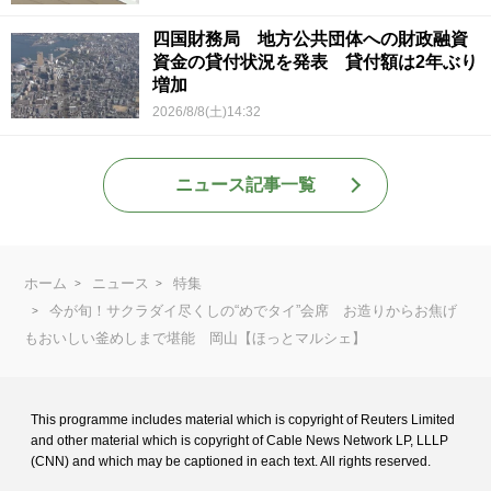
四国財務局 地方公共団体への財政融資
資金の貸付状況を発表 貸付額は2年ぶり
増加
2026/8/8(土)14:32
ニュース記事一覧
ホーム
ニュース
特集
今が旬！サクラダイ尽くしの“めでタイ”会席 お造りからお焦げ
もおいしい釜めしまで堪能 岡山【ほっとマルシェ】
This programme includes material which is copyright of Reuters Limited
and
other material which is copyright of Cable News Network LP, LLLP
(CNN) and
which may be captioned in each text. All rights reserved.