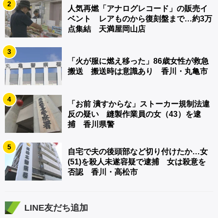
2
人気再燃「アナログレコード」の販売イ
ベント レアものから復刻盤まで…約3万
点集結 天満屋岡山店
3
「火が服に燃え移った」86歳女性が救急
搬送 搬送時は意識あり 香川・丸亀市
4
「お前 潰すからな」ストーカー規制法違
反の疑い 縫製作業員の女（43）を逮
捕 香川県警
5
自宅で夫の後頭部など切り付けたか…女
(51)を殺人未遂容疑で逮捕 女は殺意を
否認 香川・高松市
LINE友だち追加