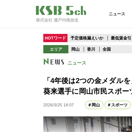
ニュース
株式会社 瀬戸内海放送
HOTワード
予定価格漏えいか
最低賃金引
エリア
岡山
香川
全国
ニュース
「4年後は2つの金メダル
葵来選手に岡山市民スポー
2026/3/25 18:07
岡山
スポーツ