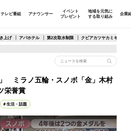
イベント
地域を元気に
テレビ番組
アナウンサー
企業
プレゼント
する取り組み
き上げ
アパホテル
第2次取水制限
クビアカツヤカミキリ
を」 ミラノ五輪・スノボ「金」木村
ツ栄誉賞
生活・話題