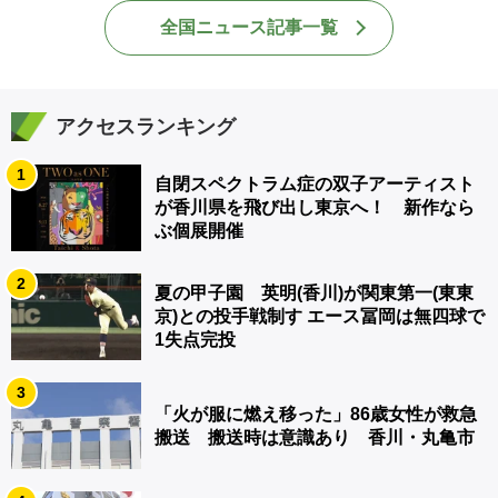
全国ニュース記事一覧
アクセスランキング
1
自閉スペクトラム症の双子アーティスト
が香川県を飛び出し東京へ！ 新作なら
ぶ個展開催
2
夏の甲子園 英明(香川)が関東第一(東東
京)との投手戦制す エース冨岡は無四球で
1失点完投
3
「火が服に燃え移った」86歳女性が救急
搬送 搬送時は意識あり 香川・丸亀市