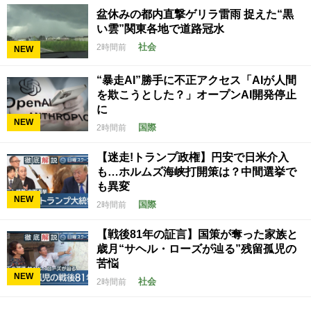
盆休みの都内直撃ゲリラ雷雨 捉えた“黒
い雲”関東各地で道路冠水
社会
2時間前
NEW
“暴走AI”勝手に不正アクセス「AIが人間
を欺こうとした？」オープンAI開発停止
に
NEW
国際
2時間前
【迷走!トランプ政権】円安で日米介入
も…ホルムズ海峡打開策は？中間選挙で
も異変
NEW
国際
2時間前
【戦後81年の証言】国策が奪った家族と
歳月“サヘル・ローズが辿る”残留孤児の
苦悩
NEW
社会
2時間前