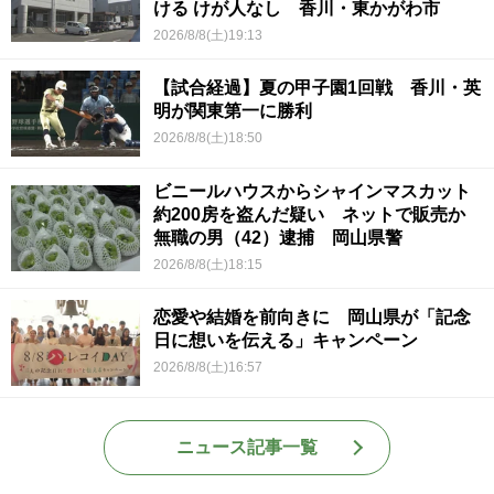
ける けが人なし 香川・東かがわ市
2026/8/8(土)19:13
【試合経過】夏の甲子園1回戦 香川・英
明が関東第一に勝利
2026/8/8(土)18:50
ビニールハウスからシャインマスカット
約200房を盗んだ疑い ネットで販売か
無職の男（42）逮捕 岡山県警
2026/8/8(土)18:15
恋愛や結婚を前向きに 岡山県が「記念
日に想いを伝える」キャンペーン
2026/8/8(土)16:57
ニュース記事一覧