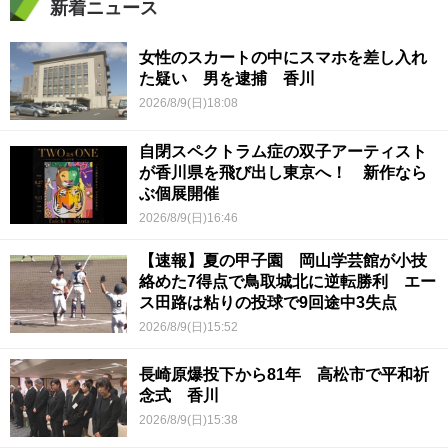
新着ニュース
女性のスカートの中にスマホを差し入れ
た疑い 男を逮捕 香川
2026/8/9(日)18:08
自閉スペクトラム症の双子アーティスト
が香川県を飛び出し東京へ！ 新作なら
ぶ個展開催
2026/8/9(日)16:46
【速報】夏の甲子園 岡山学芸館が小技
絡めた7得点で鳥取城北に逆転勝利 エー
ス田路は粘りの投球で9回途中3失点
2026/8/9(日)15:52
長崎原爆投下から81年 高松市で平和祈
念式 香川
2026/8/9(日)15:38