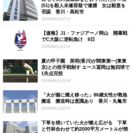
(51)を殺人未遂容疑で逮捕 女は殺意を
否認 香川・高松市
2026/8/9(日)07:17
【速報】J1・ファジアーノ岡山 開幕戦
でC大阪に逆転負け 8日
2026/8/8(土)21:07
夏の甲子園 英明(香川)が関東第一(東東
京)との投手戦制す エース冨岡は無四球で
1失点完投
2026/8/8(土)20:34
「火が服に燃え移った」86歳女性が救急
搬送 搬送時は意識あり 香川・丸亀市
2026/8/8(土)20:27
下草を焼いていた火が燃え広がる 下草
と竹林合わせて約2000平方メートルが焼