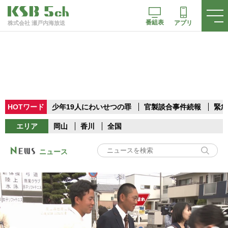
番組表
アプリ
株式会社 瀬戸内海放送
HOTワード
少年19人にわいせつの罪
官製談合事件続報
緊急
エリア
岡山
香川
全国
ニュース