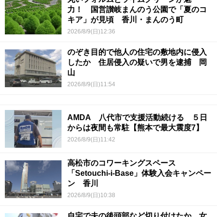
力！ 国営讃岐まんのう公園で「夏のコ
キア」が見頃 香川・まんのう町
2026/8/9(日)12:36
のぞき目的で他人の住宅の敷地内に侵入
したか 住居侵入の疑いで男を逮捕 岡
山
2026/8/9(日)11:54
AMDA 八代市で支援活動続ける ５日
からは夜間も常駐【熊本で最大震度7】
2026/8/9(日)11:42
高松市のコワーキングスペース
「Setouchi-i-Base」体験入会キャンペー
ン 香川
2026/8/9(日)10:38
自宅で夫の後頭部など切り付けたか…女