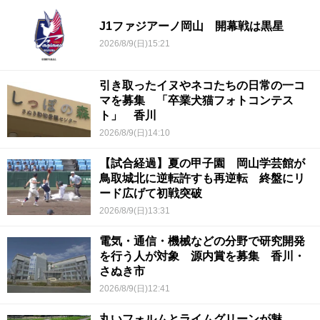
J1ファジアーノ岡山 開幕戦は黒星
2026/8/9(日)15:21
引き取ったイヌやネコたちの日常の一コ
マを募集 「卒業犬猫フォトコンテス
ト」 香川
2026/8/9(日)14:10
【試合経過】夏の甲子園 岡山学芸館が
鳥取城北に逆転許すも再逆転 終盤にリ
ード広げて初戦突破
2026/8/9(日)13:31
電気・通信・機械などの分野で研究開発
を行う人が対象 源内賞を募集 香川・
さぬき市
2026/8/9(日)12:41
丸いフォルムとライムグリーンが魅