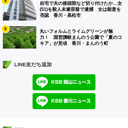
4
自宅で夫の後頭部など切り付けたか…女
(51)を殺人未遂容疑で逮捕 女は殺意を
否認 香川・高松市
5
丸いフォルムとライムグリーンが魅
力！ 国営讃岐まんのう公園で「夏のコ
キア」が見頃 香川・まんのう町
LINE友だち追加