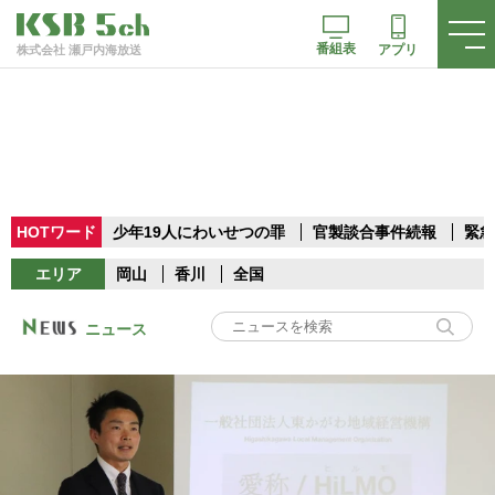
番組表
アプリ
株式会社 瀬戸内海放送
HOTワード
少年19人にわいせつの罪
官製談合事件続報
緊急
エリア
岡山
香川
全国
ニュース