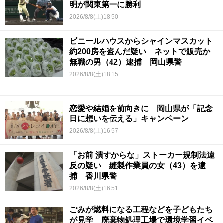
明が関東第一に勝利
2026/8/8(土)18:50
ビニールハウスからシャインマスカット
約200房を盗んだ疑い ネットで販売か
無職の男（42）逮捕 岡山県警
2026/8/8(土)18:15
恋愛や結婚を前向きに 岡山県が「記念
日に想いを伝える」キャンペーン
2026/8/8(土)16:57
「お前 潰すからな」ストーカー規制法違
反の疑い 縫製作業員の女（43）を逮
捕 香川県警
2026/8/8(土)16:51
ごみが燃料になる工程などを子どもたち
が見学 廃棄物処理工場で環境学習イベ