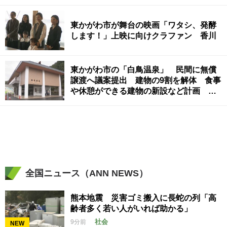
東かがわ市が舞台の映画「ワタシ、発酵
します！」上映に向けクラファン 香川
東かがわ市の「白鳥温泉」 民間に無償
譲渡へ議案提出 建物の9割を解体 食事
や休憩ができる建物の新設など計画 香
川
全国ニュース（ANN NEWS）
熊本地震 災害ゴミ搬入に長蛇の列「高
齢者多く若い人がいれば助かる」
社会
9分前
NEW