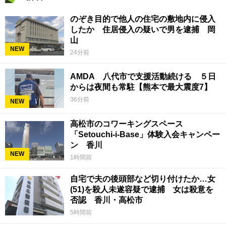
のぞき目的で他人の住宅の敷地内に侵入
したか 住居侵入の疑いで男を逮捕 岡
山
NEW
24分前
AMDA 八代市で支援活動続ける ５日
からは夜間も常駐【熊本で最大震度7】
36分前
NEW
高松市のコワーキングスペース
「Setouchi-i-Base」体験入会キャンペー
ン 香川
NEW
1時間前
自宅で夫の後頭部など切り付けたか…女
(51)を殺人未遂容疑で逮捕 女は殺意を
否認 香川・高松市
5時間前