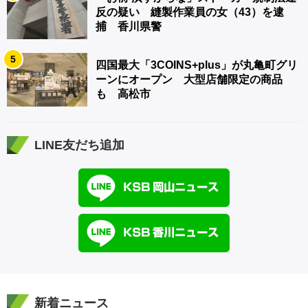
反の疑い 縫製作業員の女（43）を逮
捕 香川県警
5
四国最大「3COINS+plus」が丸亀町グリ
ーンにオープン 大型店舗限定の商品
も 高松市
LINE友だち追加
新着ニュース