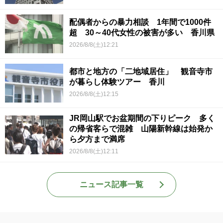
配偶者からの暴力相談 1年間で1000件
超 30～40代女性の被害が多い 香川県
2026/8/8(土)12:21
都市と地方の「二地域居住」 観音寺市
が暮らし体験ツアー 香川
2026/8/8(土)12:15
JR岡山駅でお盆期間の下りピーク 多く
の帰省客らで混雑 山陽新幹線は始発か
ら夕方まで満席
2026/8/8(土)12:11
ニュース記事一覧