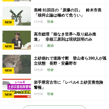
長崎 81回目の「原爆の日」 鈴木市長
「核抑止論は極めて危うい」
社会
12分前
NEW
高市総理「核なき世界へ取り組み推
進」 非核三原則は現状説明のみ
政治
13分前
NEW
土砂崩れで道路寸断 登山者ら390人が孤
立状態 長野・安曇野市
社会
18分前
NEW
岩手県宮古市に「レベル4 土砂災害危険
警報」
社会
44分前
NEW