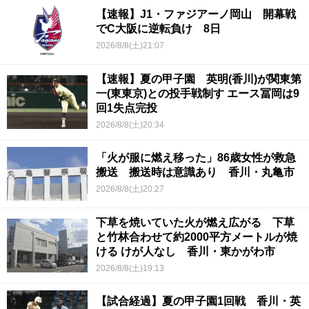
【速報】J1・ファジアーノ岡山 開幕戦
でC大阪に逆転負け 8日
2026/8/8(土)21:07
【速報】夏の甲子園 英明(香川)が関東第
一(東東京)との投手戦制す エース冨岡は9
回1失点完投
2026/8/8(土)20:34
「火が服に燃え移った」86歳女性が救急
搬送 搬送時は意識あり 香川・丸亀市
2026/8/8(土)20:27
下草を焼いていた火が燃え広がる 下草
と竹林合わせて約2000平方メートルが焼
ける けが人なし 香川・東かがわ市
2026/8/8(土)19:13
【試合経過】夏の甲子園1回戦 香川・英