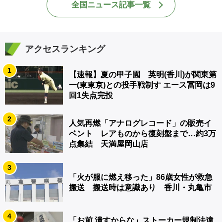
全国ニュース記事一覧
アクセスランキング
1
【速報】夏の甲子園 英明(香川)が関東第
一(東東京)との投手戦制す エース冨岡は9
回1失点完投
2
人気再燃「アナログレコード」の販売イ
ベント レアものから復刻盤まで…約3万
点集結 天満屋岡山店
3
「火が服に燃え移った」86歳女性が救急
搬送 搬送時は意識あり 香川・丸亀市
4
「お前 潰すからな」ストーカー規制法違