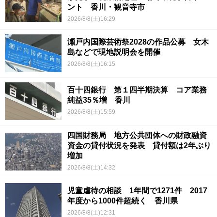
ント 香川・観音寺市
2026/8/8(土)16:29
瀬戸内国際芸術祭2028の作品公募 女木
島などで現地説明会を開催
2026/8/8(土)16:15
百十四銀行 第１四半期決算 コア業務
純益35％増 香川
2026/8/8(土)15:59
四国財務局 地方公共団体への財政融資
資金の貸付状況を発表 貸付額は2年ぶり
増加
2026/8/8(土)14:32
児童虐待の相談 1年間で1271件 2017
年度から1000件超続く 香川県
2026/8/8(土)12:31