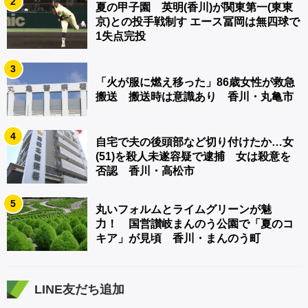
2
夏の甲子園 英明(香川)が関東第一(東東
京)との投手戦制す エース冨岡は無四球で
1失点完投
3
「火が服に燃え移った」86歳女性が救急
搬送 搬送時は意識あり 香川・丸亀市
4
自宅で夫の後頭部など切り付けたか…女
(51)を殺人未遂容疑で逮捕 女は殺意を
否認 香川・高松市
5
丸いフォルムとライムグリーンが魅
力！ 国営讃岐まんのう公園で「夏のコ
キア」が見頃 香川・まんのう町
LINE友だち追加