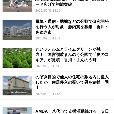
ード広げて初戦突破
2026/8/9(日)13:31
電気・通信・機械などの分野で研究開発
を行う人が対象 源内賞を募集 香川・
さぬき市
2026/8/9(日)12:41
丸いフォルムとライムグリーンが魅
力！ 国営讃岐まんのう公園で「夏のコ
キア」が見頃 香川・まんのう町
2026/8/9(日)12:36
のぞき目的で他人の住宅の敷地内に侵入
したか 住居侵入の疑いで男を逮捕 岡
山
2026/8/9(日)11:54
AMDA 八代市で支援活動続ける ５日