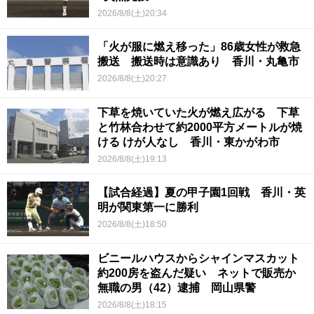
2026/8/8(土)20:34
「火が服に燃え移った」86歳女性が救急
搬送 搬送時は意識あり 香川・丸亀市
2026/8/8(土)20:27
下草を焼いていた火が燃え広がる 下草
と竹林合わせて約2000平方メートルが焼
ける けが人なし 香川・東かがわ市
2026/8/8(土)19:13
【試合経過】夏の甲子園1回戦 香川・英
明が関東第一に勝利
2026/8/8(土)18:50
ビニールハウスからシャインマスカット
約200房を盗んだ疑い ネットで販売か
無職の男（42）逮捕 岡山県警
2026/8/8(土)18:15