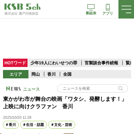
番組表
アプリ
株式会社 瀬戸内海放送
HOTワード
少年19人にわいせつの罪
官製談合事件続報
緊急
エリア
岡山
香川
全国
ニュース
東かがわ市が舞台の映画「ワタシ、発酵します！」
上映に向けクラファン 香川
2025/10/20 11:28
香川
生活・話題
文化・芸術