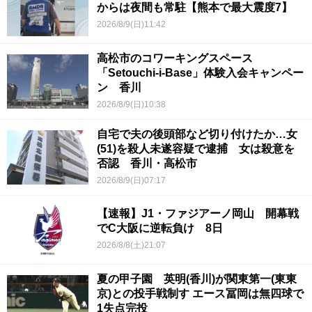
からは夜間も常駐【熊本で最大震度7】
2026/8/9(日)11:42
高松市のコワーキングスペース
「Setouchi-i-Base」体験入会キャンペー
ン 香川
2026/8/9(日)10:38
自宅で夫の後頭部など切り付けたか…女
(51)を殺人未遂容疑で逮捕 女は殺意を
否認 香川・高松市
2026/8/9(日)07:17
【速報】J1・ファジアーノ岡山 開幕戦
でC大阪に逆転負け 8日
2026/8/8(土)21:07
夏の甲子園 英明(香川)が関東第一(東東
京)との投手戦制す エース冨岡は無四球で
1失点完投