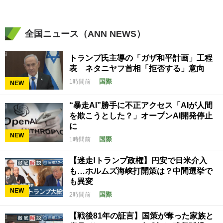
全国ニュース（ANN NEWS）
トランプ氏主導の「ガザ和平計画」工程
表 ネタニヤフ首相「拒否する」意向
国際
1時間前
NEW
“暴走AI”勝手に不正アクセス「AIが人間
を欺こうとした？」オープンAI開発停止
に
NEW
国際
1時間前
【迷走!トランプ政権】円安で日米介入
も…ホルムズ海峡打開策は？中間選挙で
も異変
NEW
国際
2時間前
【戦後81年の証言】国策が奪った家族と