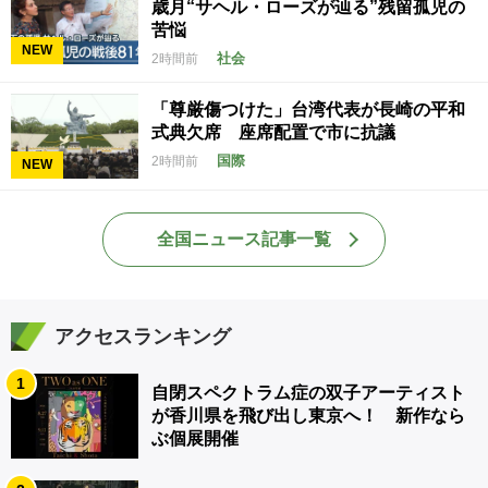
歳月“サヘル・ローズが辿る”残留孤児の
苦悩
NEW
社会
2時間前
「尊厳傷つけた」台湾代表が長崎の平和
式典欠席 座席配置で市に抗議
国際
2時間前
NEW
全国ニュース記事一覧
アクセスランキング
1
自閉スペクトラム症の双子アーティスト
が香川県を飛び出し東京へ！ 新作なら
ぶ個展開催