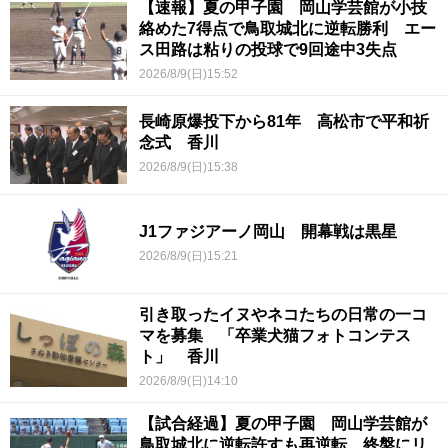
【速報】夏の甲子園 岡山学芸館が小技
絡めた7得点で鳥取城北に逆転勝利 エー
ス田路は粘りの投球で9回途中3失点
2026/8/9(日)15:52
長崎原爆投下から81年 高松市で平和祈
念式 香川
2026/8/9(日)15:38
J1ファジアーノ岡山 開幕戦は黒星
2026/8/9(日)15:21
引き取ったイヌやネコたちの日常の一コ
マを募集 「卒業犬猫フォトコンテス
ト」 香川
2026/8/9(日)14:10
【試合経過】夏の甲子園 岡山学芸館が
鳥取城北に逆転許すも再逆転 終盤にリ