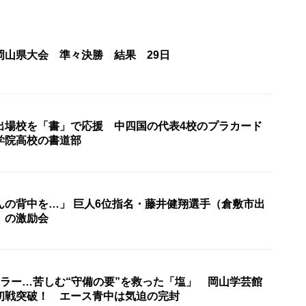
岡山県大会 準々決勝 結果 29日
出場校を「書」で応援 中四国の代表4校のプラカード
学院高校の書道部
んの背中を…」 巨人6位指名・藤井健翔選手（倉敷市出
）の激励会
エラー…苦しむ“守備の要”を救った「塩」 岡山学芸館
初戦突破！ エース青中は気迫の完封