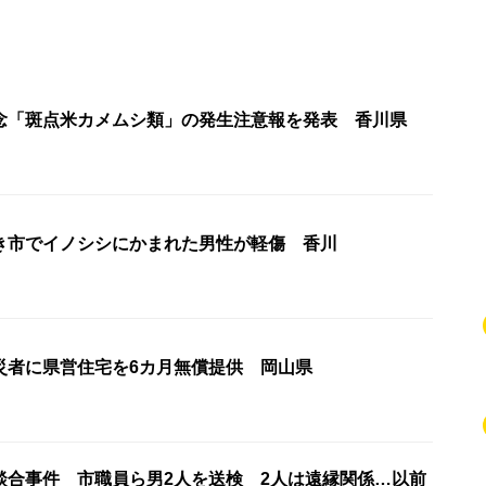
念「斑点米カメムシ類」の発生注意報を発表 香川県
き市でイノシシにかまれた男性が軽傷 香川
災者に県営住宅を6カ月無償提供 岡山県
談合事件 市職員ら男2人を送検 2人は遠縁関係…以前