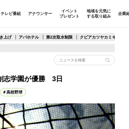
イベント
地域を元気に
テレビ番組
アナウンサー
企業
プレゼント
する取り組み
き上げ
アパホテル
第2次取水制限
クビアカツヤカミキリ
創志学園が優勝 3日
高校野球