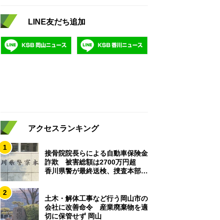
LINE友だち追加
アクセスランキング
1
接骨院院長らによる自動車保険金
詐欺 被害総額は2700万円超
香川県警が最終送検、捜査本部解
散
2
土木・解体工事など行う岡山市の
会社に改善命令 産業廃棄物を適
切に保管せず 岡山