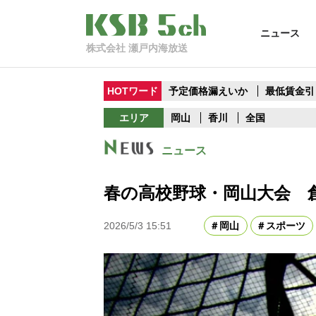
ニュース
株式会社 瀬戸内海放送
HOTワード
予定価格漏えいか
最低賃金引
エリア
岡山
香川
全国
ニュース
春の高校野球・岡山大会 
2026/5/3 15:51
岡山
スポーツ