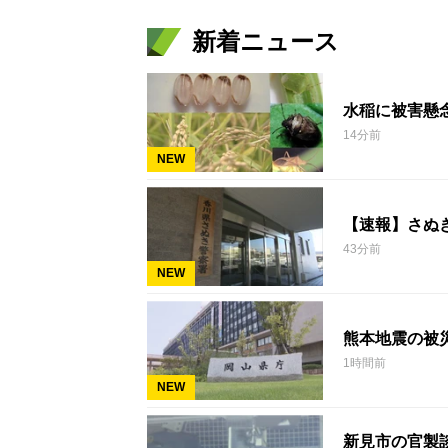
新着ニュース
水稲に被害懸
14分前
NEW
【速報】さぬ
43分前
NEW
熊本地震の被
1時間前
NEW
新見市の官製