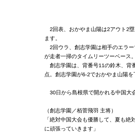
2回表、おかやま山陽は2アウト2塁
ます。
2回ウラ、創志学園は相手のエラー
が走者一掃のタイムリーツーベース
創志学園は、背番号11の鈴木、背番
点。創志学園が6-2でおかやま山陽
30日から島根県で開かれる中国大
（創志学園／栢菅飛羽 主将）
「絶対中国大会も優勝して、夏も絶
に頑張っていきます」