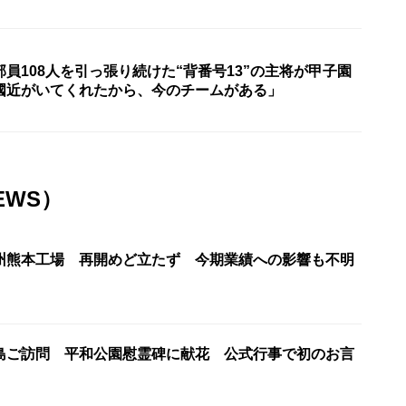
員108人を引っ張り続けた“背番号13”の主将が甲子園
國近がいてくれたから、今のチームがある」
EWS）
州熊本工場 再開めど立たず 今期業績への影響も不明
島ご訪問 平和公園慰霊碑に献花 公式行事で初のお言