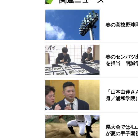
春の高校野球
春のセンバツ
を担当 明誠
「山本由伸さ
身／浦和学院
県大会では4
が夏の甲子園