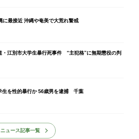
縄に最接近 沖縄や奄美で大荒れ警戒
道・江別市大学生暴行死事件 “主犯格”に無期懲役の判
生を性的暴行か 56歳男を逮捕 千葉
国ニュース記事一覧