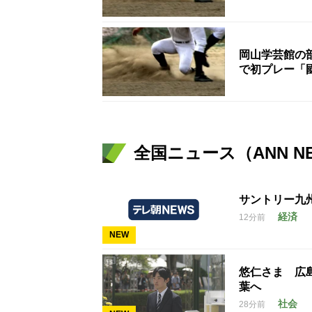
岡山学芸館の部
で初プレー「
全国ニュース（ANN N
サントリー九
経済
12分前
NEW
悠仁さま 広
葉へ
社会
28分前