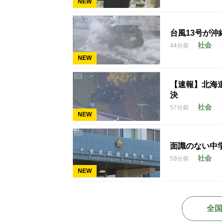
NEW
台風13号が沖
社会
44分前
NEW
【速報】北海
決
社会
57分前
NEW
面識のない中学
社会
59分前
NEW
全