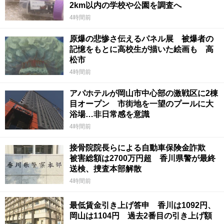
2km以内の学校や公園を調査へ
4時間前
原爆の悲惨さ伝えるパネル展 被爆者の
記憶をもとに高校生が描いた絵画も 高
松市
4時間前
アパホテルが岡山市中心部の激戦区に2棟
目オープン 市街地を一望のプールに大
浴場…非日常感を意識
4時間前
接骨院院長らによる自動車保険金詐欺
被害総額は2700万円超 香川県警が最終
送検、捜査本部解散
4時間前
最低賃金引き上げ答申 香川は1092円、
岡山は1104円 過去2番目の引き上げ額