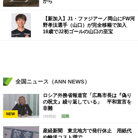
から
【新加入】J1・ファジアーノ岡山にFW河
野孝汰選手（山口）が完全移籍で加入
16歳でJ2初ゴールの山口の至宝
全国ニュース（ANN NEWS）
ロシア外務省報道官「広島市長は『偽り
の呪文』繰り返している」 平和宣言を
非難
NEW
国際
1時間前
産経新聞 東北地方で発行休止 用紙代
や輸送コスト増で