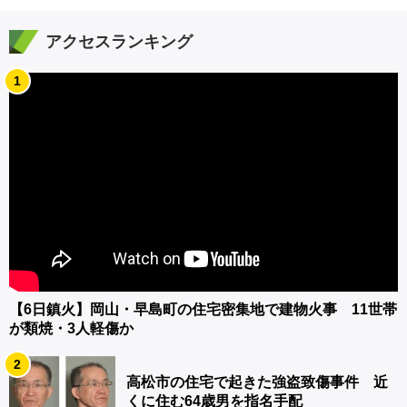
アクセスランキング
1
【6日鎮火】岡山・早島町の住宅密集地で建物火事 11世帯
が類焼・3人軽傷か
2
高松市の住宅で起きた強盗致傷事件 近
くに住む64歳男を指名手配