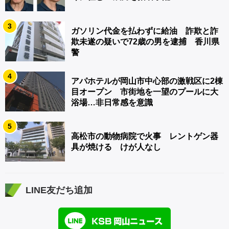
3
ガソリン代金を払わずに給油 詐欺と詐
欺未遂の疑いで72歳の男を逮捕 香川県
警
4
アパホテルが岡山市中心部の激戦区に2棟
目オープン 市街地を一望のプールに大
浴場…非日常感を意識
5
高松市の動物病院で火事 レントゲン器
具が焼ける けが人なし
LINE友だち追加