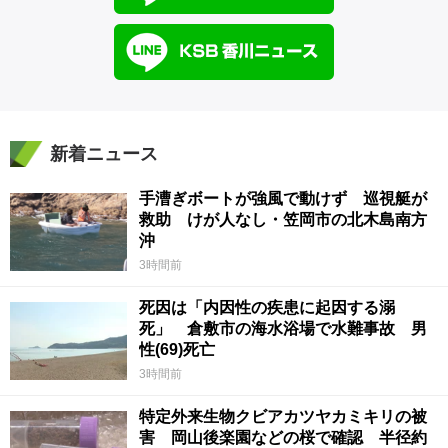
新着ニュース
手漕ぎボートが強風で動けず 巡視艇が
救助 けが人なし・笠岡市の北木島南方
沖
3時間前
死因は「内因性の疾患に起因する溺
死」 倉敷市の海水浴場で水難事故 男
性(69)死亡
3時間前
特定外来生物クビアカツヤカミキリの被
害 岡山後楽園などの桜で確認 半径約