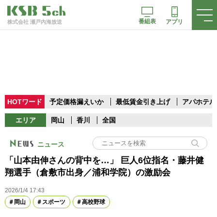
番組表
アプリ
株式会社 瀬戸内海放送
HOTワード
予定価格漏えいか
最低賃金引き上げ
アパホテル
エリア
岡山
香川
全国
ニュース
「山本由伸さんの背中を…」 巨人6位指名・藤井健
翔選手（倉敷市出身／浦和学院）の激励会
2026/1/4 17:43
岡山
スポーツ
高校野球