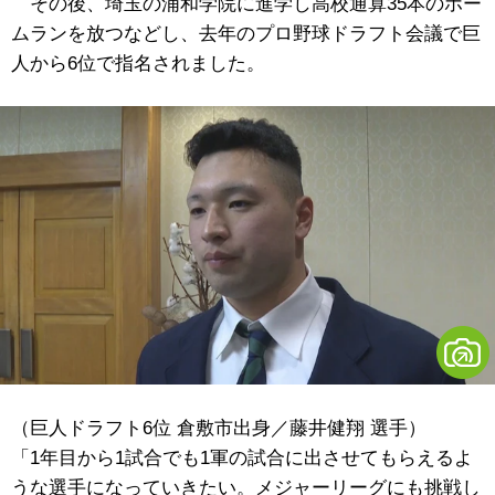
その後、埼玉の浦和学院に進学し高校通算35本のホー
ムランを放つなどし、去年のプロ野球ドラフト会議で巨
人から6位で指名されました。
（巨人ドラフト6位 倉敷市出身／藤井健翔 選手）
「1年目から1試合でも1軍の試合に出させてもらえるよ
うな選手になっていきたい。メジャーリーグにも挑戦し