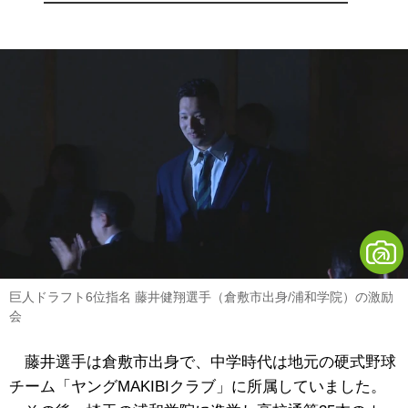
巨人ドラフト6位指名 藤井健翔選手（倉敷市出身/浦和学院）の激励
会
藤井選手は倉敷市出身で、中学時代は地元の硬式野球
チーム「ヤングMAKIBIクラブ」に所属していました。