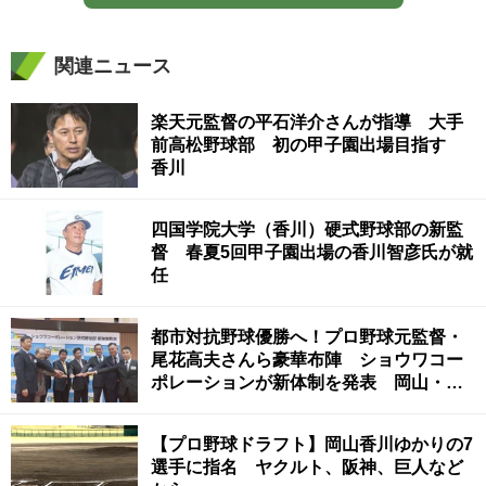
関連ニュース
楽天元監督の平石洋介さんが指導 大手
前高松野球部 初の甲子園出場目指す
香川
四国学院大学（香川）硬式野球部の新監
督 春夏5回甲子園出場の香川智彦氏が就
任
都市対抗野球優勝へ！プロ野球元監督・
尾花高夫さんら豪華布陣 ショウワコー
ポレーションが新体制を発表 岡山・美
作市
【プロ野球ドラフト】岡山香川ゆかりの7
選手に指名 ヤクルト、阪神、巨人など