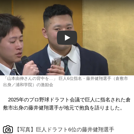
Play
「山本由伸さんの背中を…」 巨人6位指名・藤井健翔選手（倉敷市
出身／浦和学院）の激励会
2025年のプロ野球ドラフト会議で巨人に指名された倉
敷市出身の藤井健翔選手が地元で抱負を語りました。
【写真】巨人ドラフト6位の藤井健翔選手