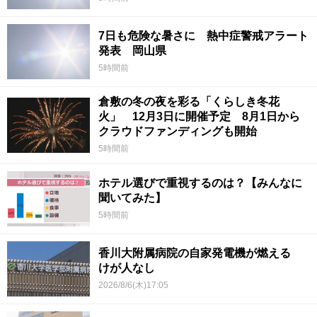
7日も危険な暑さに 熱中症警戒アラート
発表 岡山県
5時間前
倉敷の冬の夜を彩る「くらしき冬花
火」 12月3日に開催予定 8月1日から
クラウドファンディングも開始
5時間前
ホテル選びで重視するのは？【みんなに
聞いてみた】
5時間前
香川大附属病院の自家発電機が燃える
けが人なし
2026/8/6(木)17:05