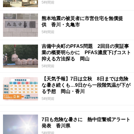
5時間前
熊本地震の被災者に市営住宅を無償提
供 香川・丸亀市
5時間前
吉備中央町のPFAS問題 2回目の実証事
業の概要明らかに PFAS濃度下げコスト
抑える方法探る 岡山
5時間前
【天気予報】7日は立秋 8日までは危険
な暑さ続くも…9日から一段階気温が下が
る予想 岡山・香川
5時間前
7日も危険な暑さに 熱中症警戒アラート
発表 香川県
5時間前