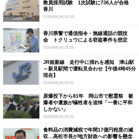
教員採用試験 1次試験に736人が合格
香川
2026/8/6(木)16:59
香川県警で通信指令・無線通話の競技
会 トクリュウによる窃盗事件を想定
2026/8/6(木)16:58
JR姫新線 走行中に揺れを感知 津山駅
～新見駅間で運転見合わせ【午後4時45分
現在】
2026/8/6(木)16:52
原爆投下から81年 岡山市で慰霊祭 被
爆者や遺族が犠牲者を追悼「一番に平和
しかない」
2026/8/6(木)16:45
食料品の消費減税で年間17億円程度の減
収…高松市長が地方財政への影響を懸念