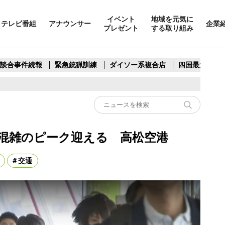
イベント
地域を元気に
テレビ番組
アナウンサー
企業
プレゼント
する取り組み
製談合事件続報
緊急銃猟訓練
ダイソー系複合店
四国最大スリ
混雑のピーク迎える 高松空港
交通