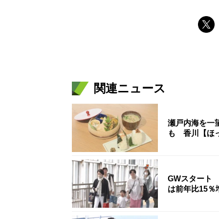
関連ニュース
瀬戸内海を一
も 香川【ほ
GWスタート
は前年比15％