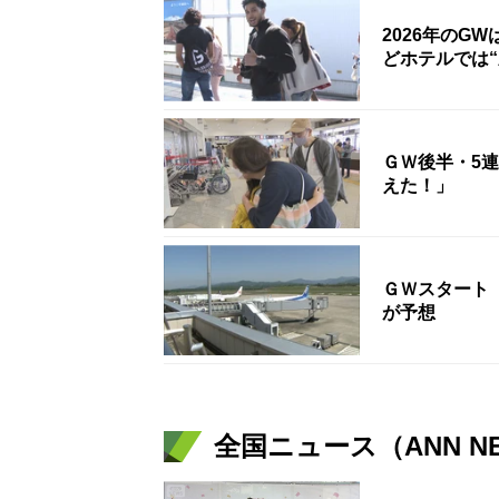
2026年のG
どホテルでは
ＧＷ後半・5
えた！」
ＧＷスタート
が予想
全国ニュース（ANN N