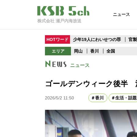
ニュース
株式会社 瀬戸内海放送
HOTワード
少年19人にわいせつの罪
官
エリア
岡山
香川
全国
ニュース
ゴールデンウィーク後半 
2026/5/2 11:50
香川
生活・話題