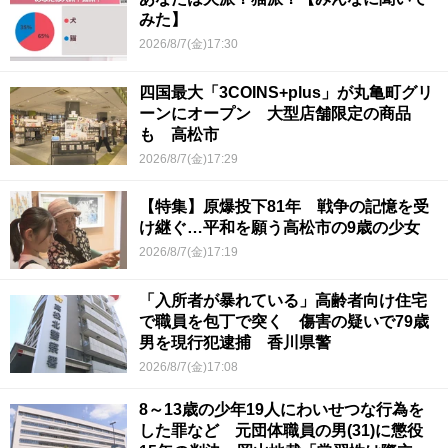
みた】
2026/8/7(金)17:30
四国最大「3COINS+plus」が丸亀町グリ
ーンにオープン 大型店舗限定の商品
も 高松市
2026/8/7(金)17:29
【特集】原爆投下81年 戦争の記憶を受
け継ぐ…平和を願う高松市の9歳の少女
2026/8/7(金)17:19
「入所者が暴れている」高齢者向け住宅
で職員を包丁で突く 傷害の疑いで79歳
男を現行犯逮捕 香川県警
2026/8/7(金)17:08
8～13歳の少年19人にわいせつな行為を
した罪など 元団体職員の男(31)に懲役