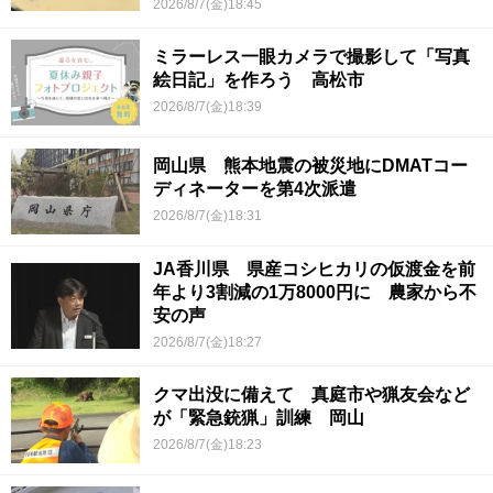
2026/8/7(金)18:45
ミラーレス一眼カメラで撮影して「写真
絵日記」を作ろう 高松市
2026/8/7(金)18:39
岡山県 熊本地震の被災地にDMATコー
ディネーターを第4次派遣
2026/8/7(金)18:31
JA香川県 県産コシヒカリの仮渡金を前
年より3割減の1万8000円に 農家から不
安の声
2026/8/7(金)18:27
クマ出没に備えて 真庭市や猟友会など
が「緊急銃猟」訓練 岡山
2026/8/7(金)18:23