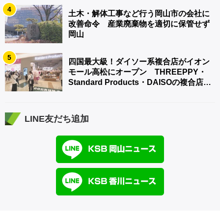
4
土木・解体工事など行う岡山市の会社に
改善命令 産業廃棄物を適切に保管せず
岡山
5
四国最大級！ダイソー系複合店がイオン
モール高松にオープン THREEPPY・
Standard Products・DAISOの複合店は
香川県初
LINE友だち追加