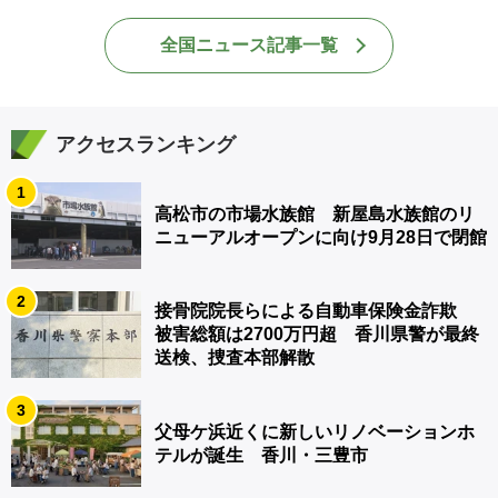
全国ニュース記事一覧
アクセスランキング
1
高松市の市場水族館 新屋島水族館のリ
ニューアルオープンに向け9月28日で閉館
2
接骨院院長らによる自動車保険金詐欺
被害総額は2700万円超 香川県警が最終
送検、捜査本部解散
3
父母ケ浜近くに新しいリノベーションホ
テルが誕生 香川・三豊市