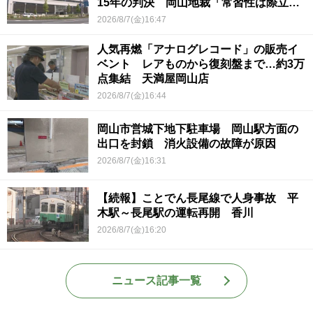
15年の判決 岡山地裁「常習性は際立っ
ていて被害結果も非常に重い」
2026/8/7(金)16:47
人気再燃「アナログレコード」の販売イ
ベント レアものから復刻盤まで…約3万
点集結 天満屋岡山店
2026/8/7(金)16:44
岡山市営城下地下駐車場 岡山駅方面の
出口を封鎖 消火設備の故障が原因
2026/8/7(金)16:31
【続報】ことでん長尾線で人身事故 平
木駅～長尾駅の運転再開 香川
2026/8/7(金)16:20
ニュース記事一覧