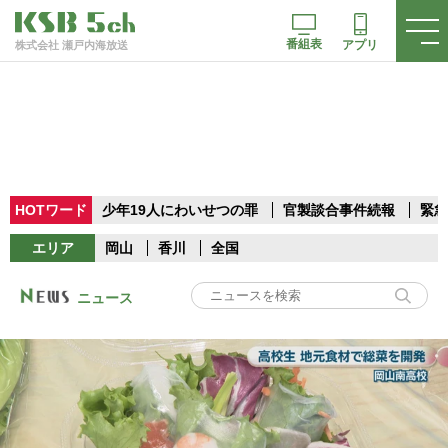
番組表
アプリ
株式会社 瀬戸内海放送
HOTワード
少年19人にわいせつの罪
官製談合事件続報
緊急
エリア
岡山
香川
全国
ニュース