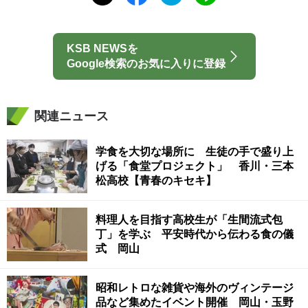
KSB NEWSを
Google検索のお気に入りに登録
関連ニュース
学食を大切な場所に 生徒の手で盛り上
げる「食堂プロジェクト」 香川・三本
松高校【青春のキセキ】
料理人を目指す高校生が「生間流式包
丁」を学ぶ 平安時代から伝わる食の儀
式 岡山
昭和レトロな雑貨や海外のヴィンテージ
品など集めたイベント開催 岡山・玉野