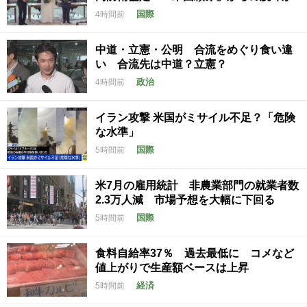
国際
4時間前
中道・立憲・公明 合流をめぐり食い違
い 合流先は中道？立憲？
政治
4時間前
イラン攻撃 米国がミサイル不足？「危険
な水準」
国際
5時間前
米7月の雇用統計 非農業部門の就業者数
2.3万人減 市場予想を大幅に下回る
国際
5時間前
食料自給率37％ 過去最低に コメなど
値上がりで生産額ベースは上昇
経済
5時間前