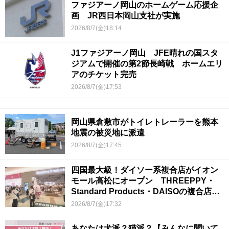
ファジアーノ岡山のホームゲーム応援企
画 JR西日本岡山支社が実施
2026/8/7(金)18:14
J1ファジアーノ岡山 JFE晴れの国スタ
ジアムで開催の第2節長崎戦 ホームエリ
アのチケット完売
2026/8/7(金)17:53
岡山県倉敷市がトイレトレーラーを熊本
地震の被災地に派遣
2026/8/7(金)17:45
四国最大級！ダイソー系複合店がイオン
モール高松にオープン THREEPPY・
Standard Products・DAISOの複合店は
香川県初
2026/8/7(金)17:32
あなたは犬派？猫派？【みんなに聞いて