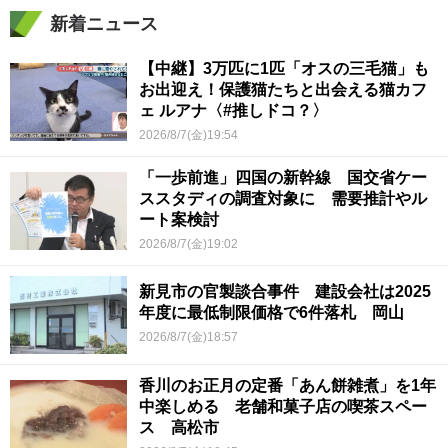
新着ニュース
【中継】3万匹に1匹「オスの三毛猫」も
お出迎え！保護猫たちと出会える猫カフ
ェ ルアナ〈#推しドコ？〉
2026/8/7(金)19:54
「一歩前進」四国の新幹線 国交省ケー
ススタディの調査対象に 需要推計やル
ート案検討
2026/8/7(金)19:02
新見市の官製談合事件 建設会社は2025
年度に最低制限価格で6件落札 岡山
2026/8/7(金)18:57
香川のお正月の定番「あん餅雑煮」を1年
中楽しめる 老舗和菓子店の喫茶スペー
ス 高松市