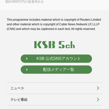
額約4900万円の返還求める
This programme includes material which is copyright of Reuters Limited
and
other material which is copyright of Cable News Network LP, LLLP
(CNN) and
which may be captioned in each text. All rights reserved.
KSB 公式SNSアカウント
配信メディア一覧
ニュース
テレビ番組