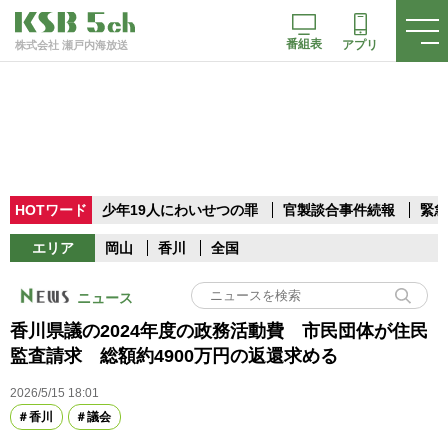
番組表
アプリ
株式会社 瀬戸内海放送
HOTワード
少年19人にわいせつの罪
官製談合事件続報
緊急
エリア
岡山
香川
全国
ニュース
香川県議の2024年度の政務活動費 市民団体が住民
監査請求 総額約4900万円の返還求める
2026/5/15 18:01
香川
議会