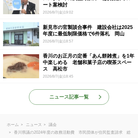
ート案検討
2026/8/7(金)19:02
新見市の官製談合事件 建設会社は2025
年度に最低制限価格で6件落札 岡山
2026/8/7(金)18:57
香川のお正月の定番「あん餅雑煮」を1年
中楽しめる 老舗和菓子店の喫茶スペー
ス 高松市
2026/8/7(金)18:45
ニュース記事一覧
ホーム
ニュース
議会
香川県議の2024年度の政務活動費 市民団体が住民監査請求 総