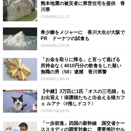
熊本地震の被災者に県営住宅を提供 香
川県
2026/8/8(土)11:12
希少糖をメジャーに 香川大生が大阪で
PR ドーナツの試食も
2026/8/8(土)10:24
「お金を取りに帰る」と言って逃げる
所持金なく4010円分の飲食をした疑い
無職の男（58）逮捕 香川県警
2026/8/8(土)09:45
【中継】3万匹に1匹「オスの三毛猫」も
お出迎え！保護猫たちと出会える猫カフ
ェ ルアナ〈#推しドコ？〉
2026/8/7(金)19:54
「一歩前進」四国の新幹線 国交省ケー
ススタディの調査対象に 需要推計やル