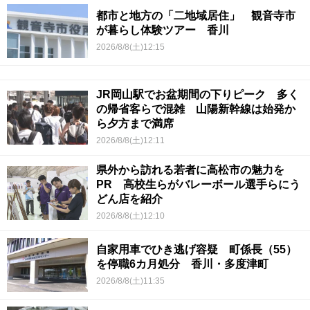
都市と地方の「二地域居住」 観音寺市
が暮らし体験ツアー 香川
2026/8/8(土)12:15
JR岡山駅でお盆期間の下りピーク 多く
の帰省客らで混雑 山陽新幹線は始発か
ら夕方まで満席
2026/8/8(土)12:11
県外から訪れる若者に高松市の魅力を
PR 高校生らがバレーボール選手らにう
どん店を紹介
2026/8/8(土)12:10
自家用車でひき逃げ容疑 町係長（55）
を停職6カ月処分 香川・多度津町
2026/8/8(土)11:35