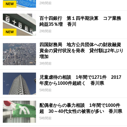
2時間前
NEW
百十四銀行 第１四半期決算 コア業務
純益35％増 香川
2時間前
NEW
四国財務局 地方公共団体への財政融資
資金の貸付状況を発表 貸付額は2年ぶり
増加
3時間前
児童虐待の相談 1年間で1271件 2017
年度から1000件超続く 香川県
5時間前
配偶者からの暴力相談 1年間で1000件
超 30～40代女性の被害が多い 香川県
5時間前