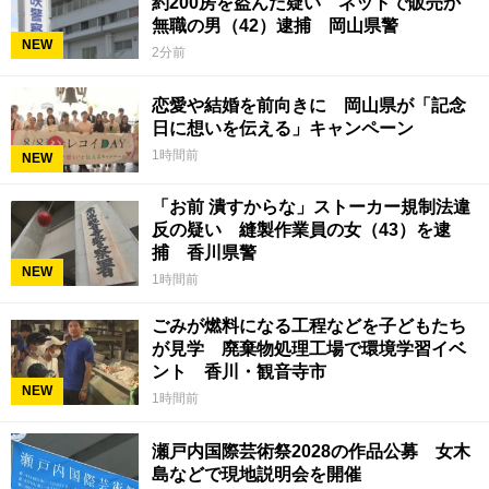
約200房を盗んだ疑い ネットで販売か
無職の男（42）逮捕 岡山県警
NEW
2分前
恋愛や結婚を前向きに 岡山県が「記念
日に想いを伝える」キャンペーン
1時間前
NEW
「お前 潰すからな」ストーカー規制法違
反の疑い 縫製作業員の女（43）を逮
捕 香川県警
NEW
1時間前
ごみが燃料になる工程などを子どもたち
が見学 廃棄物処理工場で環境学習イベ
ント 香川・観音寺市
NEW
1時間前
瀬戸内国際芸術祭2028の作品公募 女木
島などで現地説明会を開催