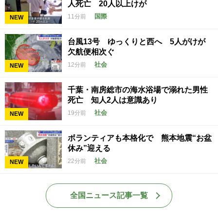
人死亡 20人以上けが
国際
11分前
NEW
台風13号 ゆっくりと西へ 5人がけが
欠航便相次ぐ
社会
12分前
NEW
千葉・南房総市の海水浴場で溺れた男性
死亡 知人2人は意識あり
社会
19分前
NEW
ボランティアも本格化で 熊本地震“お盆
休み”迎える
社会
22分前
NEW
全国ニュース記事一覧