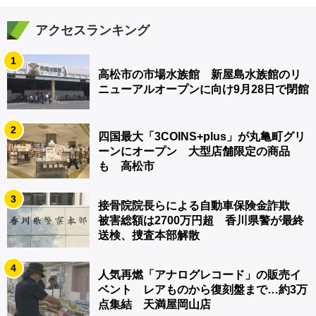
アクセスランキング
1
高松市の市場水族館 新屋島水族館のリ
ニューアルオープンに向け9月28日で閉館
2
四国最大「3COINS+plus」が丸亀町グリ
ーンにオープン 大型店舗限定の商品
も 高松市
3
接骨院院長らによる自動車保険金詐欺
被害総額は2700万円超 香川県警が最終
送検、捜査本部解散
4
人気再燃「アナログレコード」の販売イ
ベント レアものから復刻盤まで…約3万
点集結 天満屋岡山店