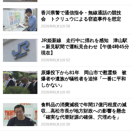
香川県警で通信指令・無線通話の競技
会 トクリュウによる窃盗事件を想定
2026/8/6(木)16:58
JR姫新線 走行中に揺れを感知 津山駅
～新見駅間で運転見合わせ【午後4時45分
現在】
2026/8/6(木)16:52
原爆投下から81年 岡山市で慰霊祭 被
爆者や遺族が犠牲者を追悼「一番に平和
しかない」
2026/8/6(木)16:45
食料品の消費減税で年間17億円程度の減
収…高松市長が地方財政への影響を懸念
「確実な代替財源の確保、穴埋めを」
2026/8/6(木)16:38