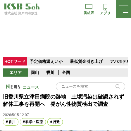
番組表
アプリ
株式会社 瀬戸内海放送
HOTワード
予定価格漏えいか
最低賃金引き上げ
アパホテル
エリア
岡山
香川
全国
ニュース
旧香川県立津田病院の跡地 土壌汚染は確認されず
解体工事を再開へ 発がん性物質検出で調査
2026/5/15 12:07
香川
科学・医療
行政