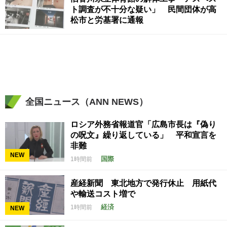
ト調査が不十分な疑い」 民間団体が高
松市と労基署に通報
全国ニュース（ANN NEWS）
ロシア外務省報道官「広島市長は『偽り
の呪文』繰り返している」 平和宣言を
非難
NEW
国際
1時間前
産経新聞 東北地方で発行休止 用紙代
や輸送コスト増で
経済
1時間前
NEW