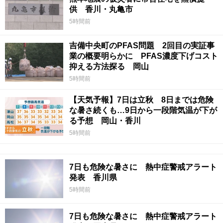
供 香川・丸亀市
5時間前
吉備中央町のPFAS問題 2回目の実証事
業の概要明らかに PFAS濃度下げコスト
抑える方法探る 岡山
5時間前
【天気予報】7日は立秋 8日までは危険
な暑さ続くも…9日から一段階気温が下が
る予想 岡山・香川
5時間前
7日も危険な暑さに 熱中症警戒アラート
発表 香川県
5時間前
7日も危険な暑さに 熱中症警戒アラート