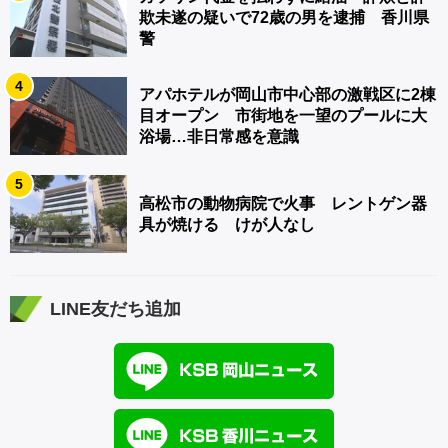
欺未遂の疑いで72歳の男を逮捕 香川県
警
4
アパホテルが岡山市中心部の激戦区に2棟
目オープン 市街地を一望のプールに大
浴場…非日常感を意識
5
高松市の動物病院で火事 レントゲン器
具が焼ける けが人なし
LINE友だち追加