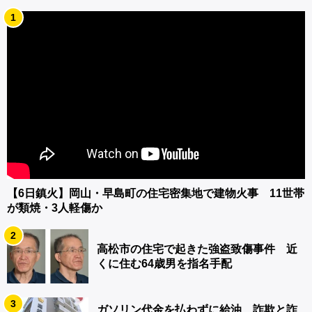
1
【6日鎮火】岡山・早島町の住宅密集地で建物火事 11世帯
が類焼・3人軽傷か
2
高松市の住宅で起きた強盗致傷事件 近
くに住む64歳男を指名手配
3
ガソリン代金を払わずに給油 詐欺と詐