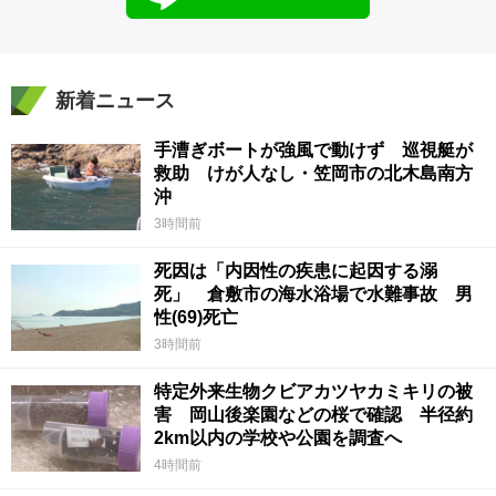
新着ニュース
手漕ぎボートが強風で動けず 巡視艇が
救助 けが人なし・笠岡市の北木島南方
沖
3時間前
死因は「内因性の疾患に起因する溺
死」 倉敷市の海水浴場で水難事故 男
性(69)死亡
3時間前
特定外来生物クビアカツヤカミキリの被
害 岡山後楽園などの桜で確認 半径約
2km以内の学校や公園を調査へ
4時間前