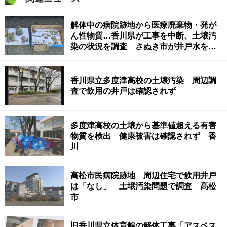
解体中の病院跡地から医療廃棄物・発が
ん性物質…香川県が工事を中断、土壌汚
染の状況を調査 さぬき市が井戸水を飲
まないよう呼び掛けへ
香川県立多度津高校の土壌汚染 周辺調
査で飲用の井戸は確認されず
多度津高校の土壌から基準値超える有害
物質を検出 健康被害は確認されず 香
川
高松市民病院跡地 周辺住宅で飲用井戸
は「なし」 土壌汚染問題で調査 高松
市
旧香川県立体育館の解体工事「アスベス