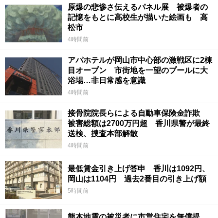
原爆の悲惨さ伝えるパネル展 被爆者の
記憶をもとに高校生が描いた絵画も 高
松市
4時間前
アパホテルが岡山市中心部の激戦区に2棟
目オープン 市街地を一望のプールに大
浴場…非日常感を意識
4時間前
接骨院院長らによる自動車保険金詐欺
被害総額は2700万円超 香川県警が最終
送検、捜査本部解散
4時間前
最低賃金引き上げ答申 香川は1092円、
岡山は1104円 過去2番目の引き上げ額
5時間前
熊本地震の被災者に市営住宅を無償提