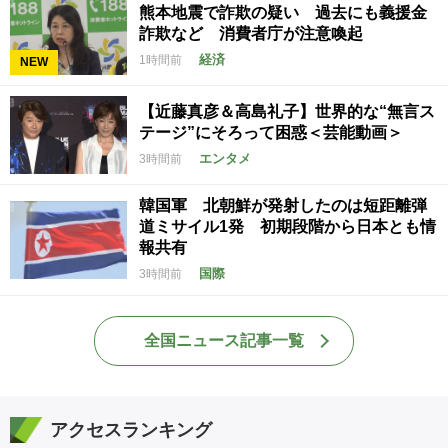
熊本地震で詐欺の疑い 過去にも義援金
詐欺など 消費者庁が注意喚起
経済
1時間前
NEW
【近藤真彦＆高島礼子】世界的な“無言ス
テージ”にそろって困惑＜芸能動画＞
エンタメ
3時間前
韓国軍 北朝鮮が発射したのは短距離弾
道ミサイル1発 初期段階から日本とも情
報共有
国際
3時間前
全国ニュース記事一覧
アクセスランキング