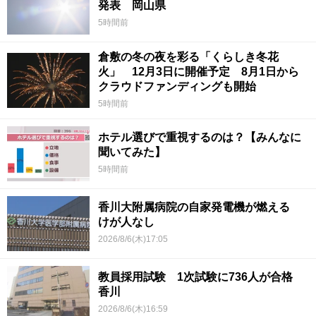
発表 岡山県
5時間前
倉敷の冬の夜を彩る「くらしき冬花
火」 12月3日に開催予定 8月1日から
クラウドファンディングも開始
5時間前
ホテル選びで重視するのは？【みんなに
聞いてみた】
5時間前
香川大附属病院の自家発電機が燃える
けが人なし
2026/8/6(木)17:05
教員採用試験 1次試験に736人が合格
香川
2026/8/6(木)16:59