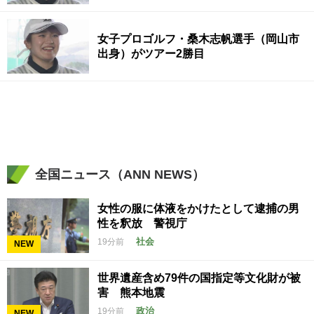
女子プロゴルフ・桑木志帆選手（岡山市
出身）がツアー2勝目
全国ニュース（ANN NEWS）
女性の服に体液をかけたとして逮捕の男
性を釈放 警視庁
社会
19分前
NEW
世界遺産含め79件の国指定等文化財が被
害 熊本地震
政治
19分前
NEW