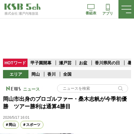
番組表
アプリ
株式会社 瀬戸内海放送
HOTワード
甲子園開幕
瀬戸芸
お盆
香川県民の日
暑
エリア
岡山
香川
全国
ニュース
岡山市出身のプロゴルファー・桑木志帆が今季初優
勝 ツアー勝利は通算4勝目
2026/5/17 16:01
岡山
スポーツ