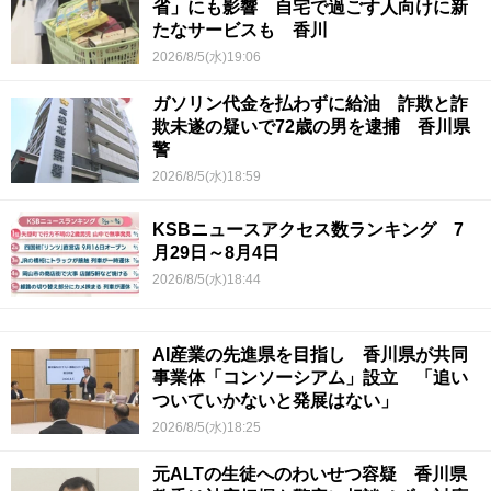
省」にも影響 自宅で過ごす人向けに新
たなサービスも 香川
2026/8/5(水)19:06
ガソリン代金を払わずに給油 詐欺と詐
欺未遂の疑いで72歳の男を逮捕 香川県
警
2026/8/5(水)18:59
KSBニュースアクセス数ランキング 7
月29日～8月4日
2026/8/5(水)18:44
AI産業の先進県を目指し 香川県が共同
事業体「コンソーシアム」設立 「追い
ついていかないと発展はない」
2026/8/5(水)18:25
元ALTの生徒へのわいせつ容疑 香川県