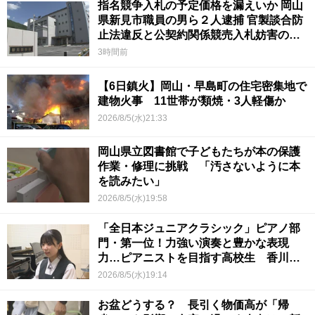
指名競争入札の予定価格を漏えいか 岡山
県新見市職員の男ら２人逮捕 官製談合防
止法違反と公契約関係競売入札妨害の疑
い
3時間前
【6日鎮火】岡山・早島町の住宅密集地で
建物火事 11世帯が類焼・3人軽傷か
2026/8/5(水)21:33
岡山県立図書館で子どもたちが本の保護
作業・修理に挑戦 「汚さないように本
を読みたい」
2026/8/5(水)19:58
「全日本ジュニアクラシック」ピアノ部
門・第一位！力強い演奏と豊かな表現
力…ピアニストを目指す高校生 香川
【青春のキセキ】
2026/8/5(水)19:14
お盆どうする？ 長引く物価高が「帰