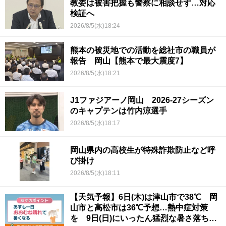
教委は被害把握も警察に相談せず…対応
検証へ
2026/8/5(水)18:24
熊本の被災地での活動を総社市の職員が
報告 岡山【熊本で最大震度7】
2026/8/5(水)18:21
J1ファジアーノ岡山 2026-27シーズン
のキャプテンは竹内涼選手
2026/8/5(水)18:17
岡山県内の高校生が特殊詐欺防止など呼
び掛け
2026/8/5(水)18:11
【天気予報】6日(木)は津山市で38℃ 岡
山市と高松市は36℃予想…熱中症対策
を 9日(日)にいったん猛烈な暑さ落ち着