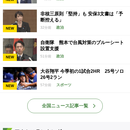
非核三原則「堅持」も 安保3文書は「予
断控える」
政治
32分前
NEW
自衛隊 熊本で台風対策のブルーシート
設置支援
政治
51分前
NEW
大谷翔平 今季初の1試合2HR 25号ソロ
26号2ラン
スポーツ
57分前
NEW
全国ニュース記事一覧