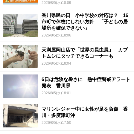
くか
2026/8/5(水)18:09
香川県民の日 小中学校の対応は？ 16
市町で休校にしない方針 「子どもの居
場所を確保できない」
2026/8/5(水)18:06
天満屋岡山店で「世界の昆虫展」 カブ
トムシにタッチできるコーナーも
2026/8/5(水)18:04
6日は危険な暑さに 熱中症警戒アラート
発表 香川県
2026/8/5(水)18:01
マリンレジャー中に女性が足を負傷 香
川・多度津町沖
2026/8/5(水)17:50