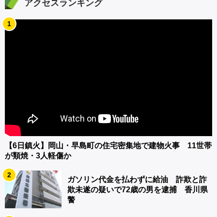
アクセスランキング
1
【6日鎮火】岡山・早島町の住宅密集地で建物火事 11世帯
が類焼・3人軽傷か
2
ガソリン代金を払わずに給油 詐欺と詐
欺未遂の疑いで72歳の男を逮捕 香川県
警