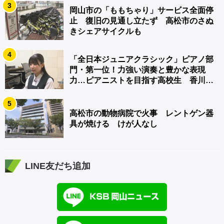
3
岡山市の「ももちゃり」サービス全面停
止 復旧の見通し立たず 高松市のさぬ
きシェアサイクルも
4
「全日本ジュニアクラシック」ピアノ部
門・第一位！力強い演奏と豊かな表現
力…ピアニストを目指す高校生 香川
【青春のキセキ】
5
高松市の動物病院で火事 レントゲン器
具が焼ける けが人なし
LINE友だち追加