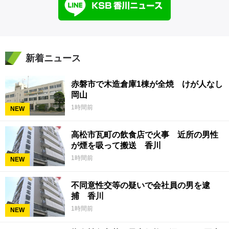
新着ニュース
赤磐市で木造倉庫1棟が全焼 けが人なし
岡山
1時間前
NEW
高松市瓦町の飲食店で火事 近所の男性
が煙を吸って搬送 香川
1時間前
NEW
不同意性交等の疑いで会社員の男を逮
捕 香川
1時間前
NEW