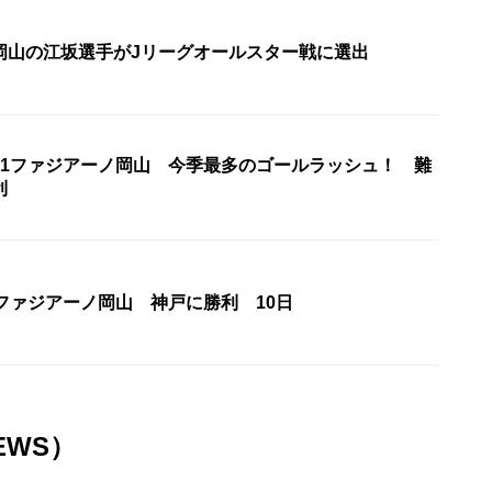
岡山の江坂選手がJリーグオールスター戦に選出
J1ファジアーノ岡山 今季最多のゴールラッシュ！ 難
利
ファジアーノ岡山 神戸に勝利 10日
EWS）