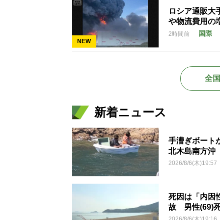
ロシア通販大
や物流費用の
国際
2時間前
NEW
全
新着ニュース
手漕ぎボート
北木島南方沖
2026/8/6(木)19:57
死因は「内因
故 男性(69)
2026/8/6(木)19:16