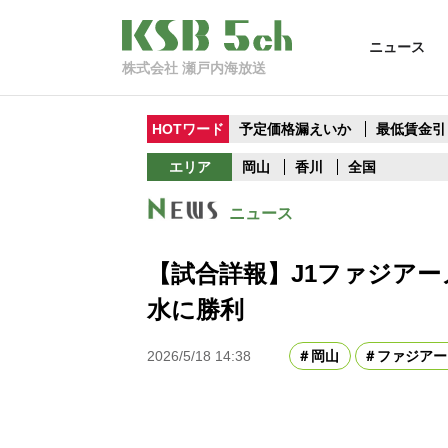
ニュース
株式会社 瀬戸内海放送
HOTワード
予定価格漏えいか
最低賃金引
エリア
岡山
香川
全国
ニュース
【試合詳報】J1ファジア
水に勝利
2026/5/18 14:38
岡山
ファジアー