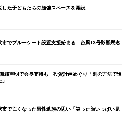
災した子どもたちの勉強スペースを開設
代市でブルーシート設置支援始まる 台風13号影響懸念
会 謝罪声明で会長支持も 投資計画めぐり「別の方法で進
た」
代市で亡くなった男性遺族の思い「笑った顔いっぱい見