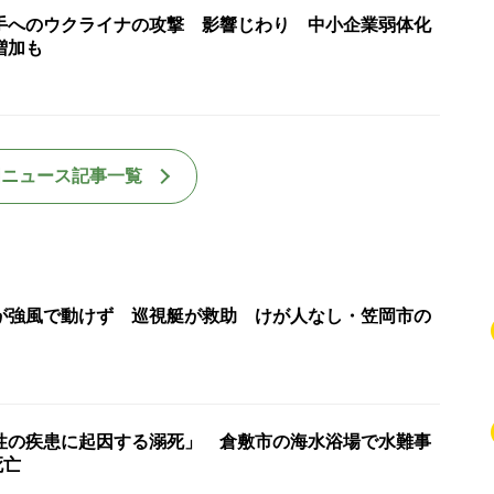
手へのウクライナの攻撃 影響じわり 中小企業弱体化
増加も
国ニュース記事一覧
が強風で動けず 巡視艇が救助 けが人なし・笠岡市の
性の疾患に起因する溺死」 倉敷市の海水浴場で水難事
死亡