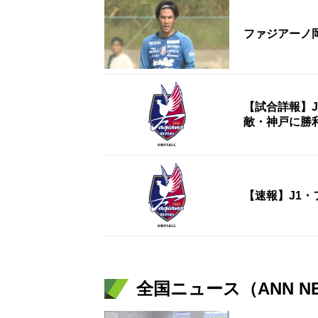
ファジアーノ
【試合詳報】
敵・神戸に勝
【速報】J1・
全国ニュース（ANN N