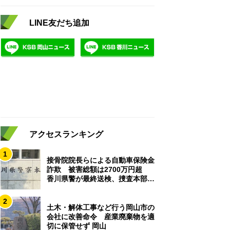
LINE友だち追加
アクセスランキング
1
接骨院院長らによる自動車保険金
詐欺 被害総額は2700万円超
香川県警が最終送検、捜査本部解
散
2
土木・解体工事など行う岡山市の
会社に改善命令 産業廃棄物を適
切に保管せず 岡山