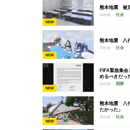
熊本地震 被
社会
16分前
NEW
熊本地震 八
社会
20分前
NEW
FIFA緊急集
めるべきだっ
国際
24分前
NEW
熊本地震 八
たかった」
社会
38分前
NEW