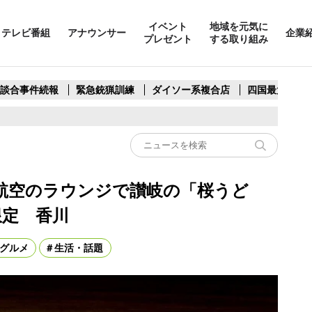
イベント
地域を元気に
テレビ番組
アナウンサー
企業
プレゼント
する取り組み
製談合事件続報
緊急銃猟訓練
ダイソー系複合店
四国最大スリ
航空のラウンジで讃岐の「桜うど
限定 香川
グルメ
生活・話題