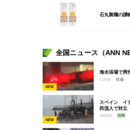
石丸製麺の讃
全国ニュース（ANN N
海水浴場で男
社会
22分前
NEW
スペイン イ
民流入で対立
国際
1時間前
NEW