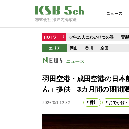
ニュース
株式会社 瀬戸内海放送
HOTワード
少年19人にわいせつの罪
官
エリア
岡山
香川
全国
ニュース
羽田空港・成田空港の日本
ん」提供 3カ月間の期間
2026/6/1 12:32
香川
おでかけ・