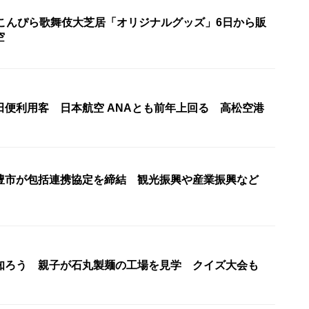
国こんぴら歌舞伎大芝居「オリジナルグッズ」6日から販
空
田便利用客 日本航空 ANAとも前年上回る 高松空港
豊市が包括連携協定を締結 観光振興や産業振興など
知ろう 親子が石丸製麺の工場を見学 クイズ大会も