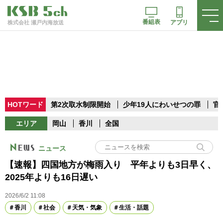
番組表
アプリ
株式会社 瀬戸内海放送
HOTワード
第2次取水制限開始
少年19人にわいせつの罪
官
エリア
岡山
香川
全国
ニュース
【速報】四国地方が梅雨入り 平年よりも3日早く、
2025年よりも16日遅い
2026/6/2 11:08
香川
社会
天気・気象
生活・話題