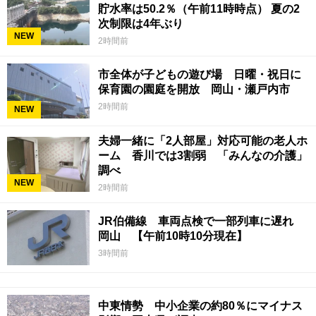
貯水率は50.2％（午前11時時点） 夏の2
次制限は4年ぶり
NEW
2時間前
市全体が子どもの遊び場 日曜・祝日に
保育園の園庭を開放 岡山・瀬戸内市
2時間前
NEW
夫婦一緒に「2人部屋」対応可能の老人ホ
ーム 香川では3割弱 「みんなの介護」
調べ
NEW
2時間前
JR伯備線 車両点検で一部列車に遅れ
岡山 【午前10時10分現在】
3時間前
中東情勢 中小企業の約80％にマイナス