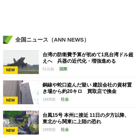
全国ニュース（ANN NEWS）
台湾の防衛費予算が初めて1兆台湾ドル超
えへ 兵器の近代化・増強進める
国際
51分前
NEW
銅線や蛇口盗んだ疑い 建設会社の資材置
き場から約20キロ 買取店で換金
社会
1時間前
NEW
台風15号 本州に接近 11日の夕方以降、
東北から関東に上陸の恐れ
社会
1時間前
NEW