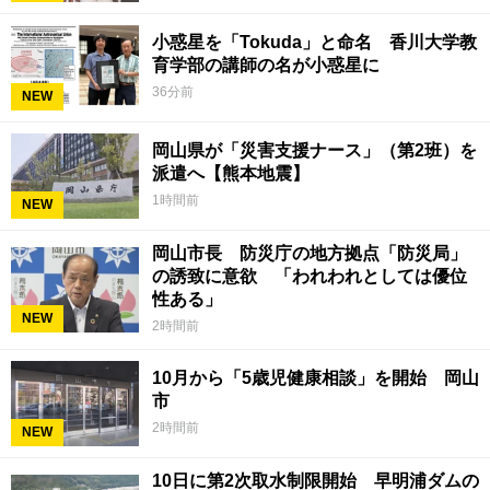
小惑星を「Tokuda」と命名 香川大学教
育学部の講師の名が小惑星に
36分前
NEW
岡山県が「災害支援ナース」（第2班）を
派遣へ【熊本地震】
1時間前
NEW
岡山市長 防災庁の地方拠点「防災局」
の誘致に意欲 「われわれとしては優位
性ある」
NEW
2時間前
10月から「5歳児健康相談」を開始 岡山
市
2時間前
NEW
10日に第2次取水制限開始 早明浦ダムの