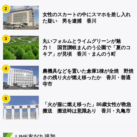
2
女性のスカートの中にスマホを差し入れ
た疑い 男を逮捕 香川
3
丸いフォルムとライムグリーンが魅
力！ 国営讃岐まんのう公園で「夏のコ
キア」が見頃 香川・まんのう町
4
農機具などを置いた倉庫1棟が全焼 野焼
きの残り火が燃え移ったか 香川・善通
寺市
5
「火が服に燃え移った」86歳女性が救急
搬送 搬送時は意識あり 香川・丸亀市
LINE友だち追加