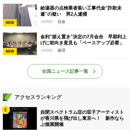
給湯器の点検業者装い工事代金“詐欺未
遂”の疑い 男2人逮捕
社会
1時間前
NEW
金利“据え置き”決定の7月会合 早期利上
げに前向き意見も「ペースアップ必要」
経済
1時間前
NEW
全国ニュース記事一覧
アクセスランキング
1
自閉スペクトラム症の双子アーティスト
が香川県を飛び出し東京へ！ 新作なら
ぶ個展開催