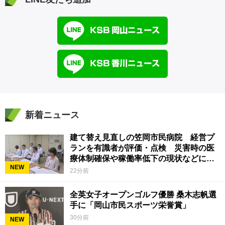
新着ニュース
建て替え見直しの笠岡市民病院 経営プ
ランを有識者が評価・点検 災害時の医
療体制確保や稼働率低下の現状などに意
NEW
見 岡山
22分前
全英女子オープンゴルフ優勝 桑木志帆選
手に「岡山市民スポーツ栄誉賞」
30分前
NEW