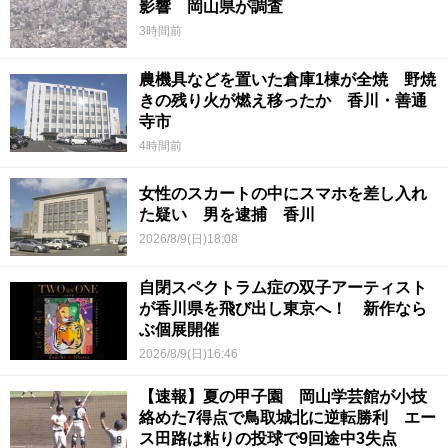
影響 岡山県が調査
3時間前
農機具などを置いた倉庫1棟が全焼 野焼
きの残り火が燃え移ったか 香川・善通
寺市
4時間前
女性のスカートの中にスマホを差し入れ
た疑い 男を逮捕 香川
2026/8/9(日)18:08
自閉スペクトラム症の双子アーティスト
が香川県を飛び出し東京へ！ 新作なら
ぶ個展開催
2026/8/9(日)16:46
【速報】夏の甲子園 岡山学芸館が小技
絡めた7得点で鳥取城北に逆転勝利 エー
ス田路は粘りの投球で9回途中3失点