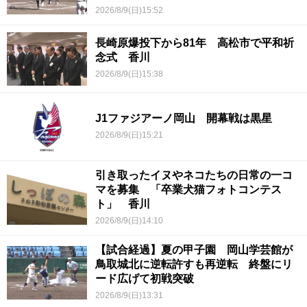
2026/8/9(日)15:52
長崎原爆投下から81年 高松市で平和祈
念式 香川
2026/8/9(日)15:38
J1ファジアーノ岡山 開幕戦は黒星
2026/8/9(日)15:21
引き取ったイヌやネコたちの日常の一コ
マを募集 「卒業犬猫フォトコンテス
ト」 香川
2026/8/9(日)14:10
【試合経過】夏の甲子園 岡山学芸館が
鳥取城北に逆転許すも再逆転 終盤にリ
ード広げて初戦突破
2026/8/9(日)13:31