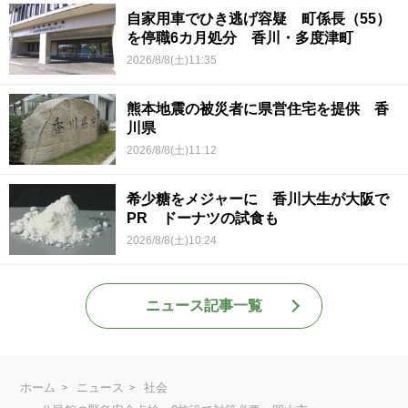
自家用車でひき逃げ容疑 町係長（55）
を停職6カ月処分 香川・多度津町
2026/8/8(土)11:35
熊本地震の被災者に県営住宅を提供 香
川県
2026/8/8(土)11:12
希少糖をメジャーに 香川大生が大阪で
PR ドーナツの試食も
2026/8/8(土)10:24
ニュース記事一覧
ホーム
ニュース
社会