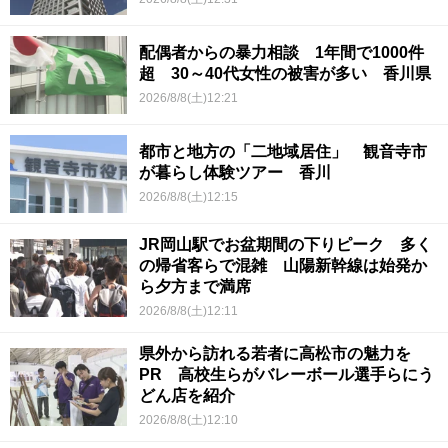
配偶者からの暴力相談 1年間で1000件
超 30～40代女性の被害が多い 香川県
2026/8/8(土)12:21
都市と地方の「二地域居住」 観音寺市
が暮らし体験ツアー 香川
2026/8/8(土)12:15
JR岡山駅でお盆期間の下りピーク 多く
の帰省客らで混雑 山陽新幹線は始発か
ら夕方まで満席
2026/8/8(土)12:11
県外から訪れる若者に高松市の魅力を
PR 高校生らがバレーボール選手らにう
どん店を紹介
2026/8/8(土)12:10