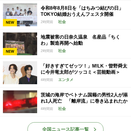
令和8年8月8日を「はちみつ結びの日」
TOKYO結婚おうえんフェスタ開催
社会
2時間前
NEW
地震被害の日奈久温泉 名産品「ちく
わ」製造再開へ始動
社会
2時間前
NEW
「好きすぎてゼッツ！」M!LK・曽野舜太
に今井竜太郎がツッコミ＜芸能動画＞
エンタメ
4時間前
茨城の海岸でベトナム国籍の男性2人が溺
れ1人死亡 「離岸流」に巻き込まれたか
社会
4時間前
全国ニュース記事一覧