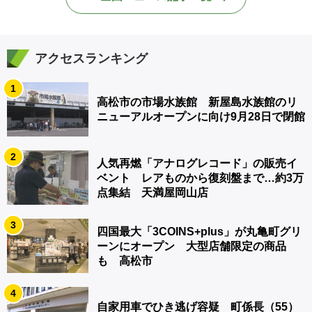
アクセスランキング
1
高松市の市場水族館 新屋島水族館のリ
ニューアルオープンに向け9月28日で閉館
2
人気再燃「アナログレコード」の販売イ
ベント レアものから復刻盤まで…約3万
点集結 天満屋岡山店
3
四国最大「3COINS+plus」が丸亀町グリ
ーンにオープン 大型店舗限定の商品
も 高松市
4
自家用車でひき逃げ容疑 町係長（55）