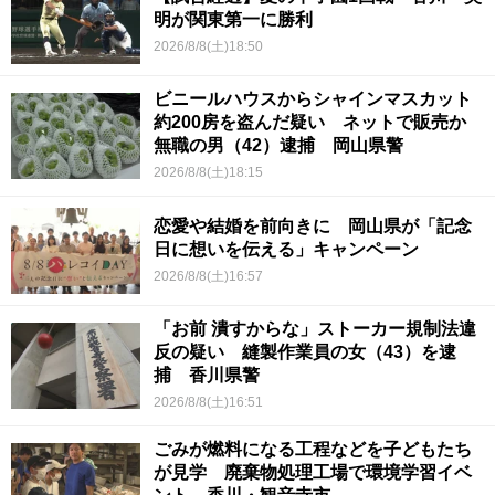
明が関東第一に勝利
2026/8/8(土)18:50
ビニールハウスからシャインマスカット
約200房を盗んだ疑い ネットで販売か
無職の男（42）逮捕 岡山県警
2026/8/8(土)18:15
恋愛や結婚を前向きに 岡山県が「記念
日に想いを伝える」キャンペーン
2026/8/8(土)16:57
「お前 潰すからな」ストーカー規制法違
反の疑い 縫製作業員の女（43）を逮
捕 香川県警
2026/8/8(土)16:51
ごみが燃料になる工程などを子どもたち
が見学 廃棄物処理工場で環境学習イベ