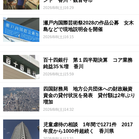
ント 香川・観音寺市
2026/8/8(土)16:29
瀬戸内国際芸術祭2028の作品公募 女木
島などで現地説明会を開催
2026/8/8(土)16:15
百十四銀行 第１四半期決算 コア業務
純益35％増 香川
2026/8/8(土)15:59
四国財務局 地方公共団体への財政融資
資金の貸付状況を発表 貸付額は2年ぶり
増加
2026/8/8(土)14:32
児童虐待の相談 1年間で1271件 2017
年度から1000件超続く 香川県
2026/8/8(土)12:31