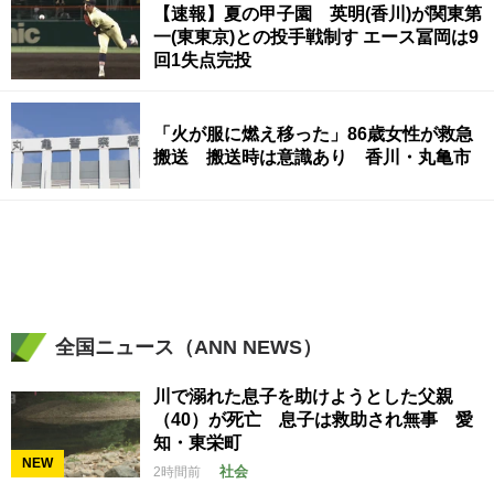
【速報】夏の甲子園 英明(香川)が関東第
一(東東京)との投手戦制す エース冨岡は9
回1失点完投
「火が服に燃え移った」86歳女性が救急
搬送 搬送時は意識あり 香川・丸亀市
全国ニュース（ANN NEWS）
川で溺れた息子を助けようとした父親
（40）が死亡 息子は救助され無事 愛
知・東栄町
NEW
社会
2時間前