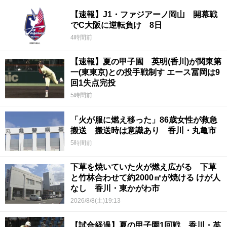
【速報】J1・ファジアーノ岡山 開幕戦
でC大阪に逆転負け 8日
4時間前
【速報】夏の甲子園 英明(香川)が関東第
一(東東京)との投手戦制す エース冨岡は9
回1失点完投
5時間前
「火が服に燃え移った」86歳女性が救急
搬送 搬送時は意識あり 香川・丸亀市
5時間前
下草を焼いていた火が燃え広がる 下草
と竹林合わせて約2000㎡が焼ける けが人
なし 香川・東かがわ市
2026/8/8(土)19:13
【試合経過】夏の甲子園1回戦 香川・英