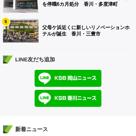
を停職6カ月処分 香川・多度津町
5
父母ケ浜近くに新しいリノベーションホ
テルが誕生 香川・三豊市
LINE友だち追加
新着ニュース