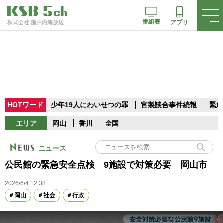
番組表
アプリ
株式会社 瀬戸内海放送
HOTワード
少年19人にわいせつの罪
官製談合事件続報
緊急
エリア
岡山
香川
全国
ニュース
公民館の緊急安全点検 9施設で対策必要 岡山市
2026/6/4 12:38
岡山
社会
行政