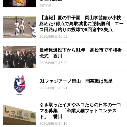
5時間前
【速報】夏の甲子園 岡山学芸館が小技
絡めた7得点で鳥取城北に逆転勝利 エー
ス田路は粘りの投球で9回途中3失点
2026/8/9(日)15:52
長崎原爆投下から81年 高松市で平和祈
念式 香川
2026/8/9(日)15:38
J1ファジアーノ岡山 開幕戦は黒星
2026/8/9(日)15:21
引き取ったイヌやネコたちの日常の一コ
マを募集 「卒業犬猫フォトコンテス
ト」 香川
2026/8/9(日)14:10