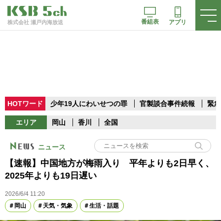
番組表
アプリ
株式会社 瀬戸内海放送
HOTワード
少年19人にわいせつの罪
官製談合事件続報
緊急
エリア
岡山
香川
全国
ニュース
【速報】中国地方が梅雨入り 平年よりも2日早く、
2025年よりも19日遅い
2026/6/4 11:20
岡山
天気・気象
生活・話題