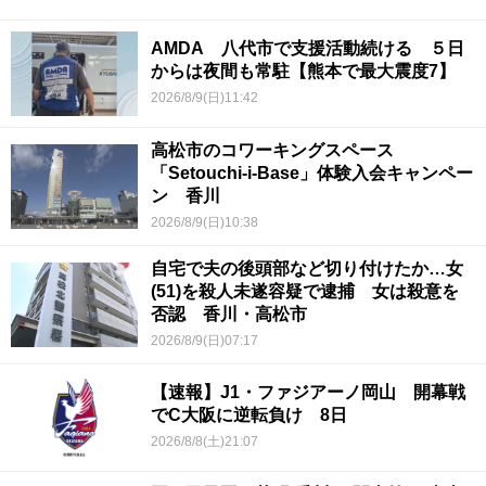
AMDA 八代市で支援活動続ける ５日
からは夜間も常駐【熊本で最大震度7】
2026/8/9(日)11:42
高松市のコワーキングスペース
「Setouchi-i-Base」体験入会キャンペー
ン 香川
2026/8/9(日)10:38
自宅で夫の後頭部など切り付けたか…女
(51)を殺人未遂容疑で逮捕 女は殺意を
否認 香川・高松市
2026/8/9(日)07:17
【速報】J1・ファジアーノ岡山 開幕戦
でC大阪に逆転負け 8日
2026/8/8(土)21:07