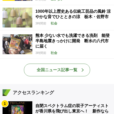
1000年以上歴史ある伝統工芸品の風鈴 涼
やかな音でひとときの涼 栃木・佐野市
社会
3時間前
熊本 少ない水でも洗濯できる洗剤 能登
半島地震きっかけに開発 断水の八代市
に届く
社会
3時間前
全国ニュース記事一覧
アクセスランキング
1
自閉スペクトラム症の双子アーティスト
が香川県を飛び出し東京へ！ 新作なら