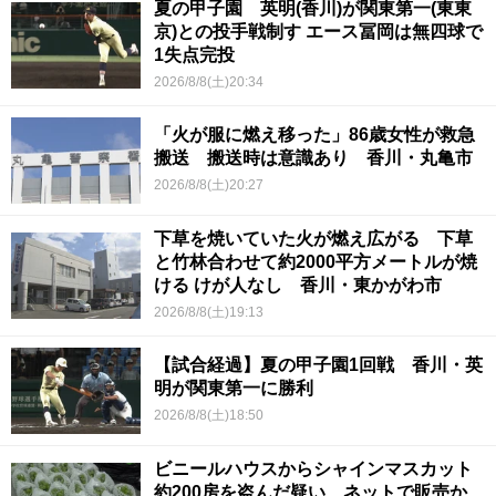
夏の甲子園 英明(香川)が関東第一(東東
京)との投手戦制す エース冨岡は無四球で
1失点完投
2026/8/8(土)20:34
「火が服に燃え移った」86歳女性が救急
搬送 搬送時は意識あり 香川・丸亀市
2026/8/8(土)20:27
下草を焼いていた火が燃え広がる 下草
と竹林合わせて約2000平方メートルが焼
ける けが人なし 香川・東かがわ市
2026/8/8(土)19:13
【試合経過】夏の甲子園1回戦 香川・英
明が関東第一に勝利
2026/8/8(土)18:50
ビニールハウスからシャインマスカット
約200房を盗んだ疑い ネットで販売か