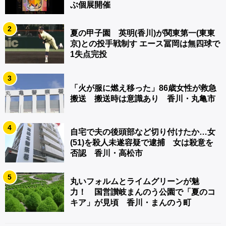
ぶ個展開催
2
夏の甲子園 英明(香川)が関東第一(東東
京)との投手戦制す エース冨岡は無四球で
1失点完投
3
「火が服に燃え移った」86歳女性が救急
搬送 搬送時は意識あり 香川・丸亀市
4
自宅で夫の後頭部など切り付けたか…女
(51)を殺人未遂容疑で逮捕 女は殺意を
否認 香川・高松市
5
丸いフォルムとライムグリーンが魅
力！ 国営讃岐まんのう公園で「夏のコ
キア」が見頃 香川・まんのう町