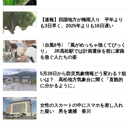
【速報】四国地方が梅雨入り 平年より
も3日早く、2025年よりも16日遅い
〈台風6号〉「風がめっちゃ強くてびっく
り」 JR高松駅では計画運休を前に家路
を急ぐ人たちの姿
5月28日から防災気象情報どう変わる？狙
いは？ 高松地方気象台に聞く「直観的
に分かるように」
女性のスカートの中にスマホを差し入れ
た疑い 男を逮捕 香川