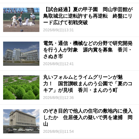
【試合経過】夏の甲子園 岡山学芸館が
鳥取城北に逆転許すも再逆転 終盤にリ
ード広げて初戦突破
2026/8/9(日)13:31
電気・通信・機械などの分野で研究開発
を行う人が対象 源内賞を募集 香川・
さぬき市
2026/8/9(日)12:41
丸いフォルムとライムグリーンが魅
力！ 国営讃岐まんのう公園で「夏のコ
キア」が見頃 香川・まんのう町
2026/8/9(日)12:36
のぞき目的で他人の住宅の敷地内に侵入
したか 住居侵入の疑いで男を逮捕 岡
山
2026/8/9(日)11:54