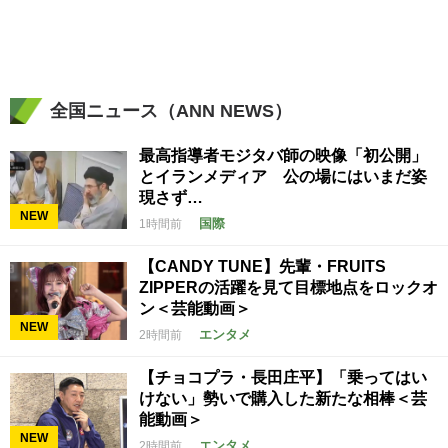
全国ニュース（ANN NEWS）
最高指導者モジタバ師の映像「初公開」
とイランメディア 公の場にはいまだ姿
現さず…
NEW
国際
1時間前
【CANDY TUNE】先輩・FRUITS
ZIPPERの活躍を見て目標地点をロックオ
ン＜芸能動画＞
NEW
エンタメ
2時間前
【チョコプラ・長田庄平】「乗ってはい
けない」勢いで購入した新たな相棒＜芸
能動画＞
NEW
エンタメ
2時間前