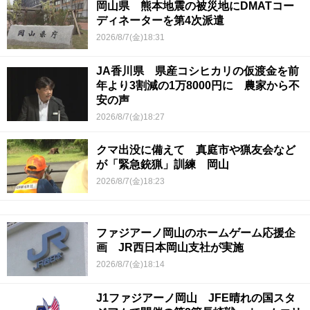
岡山県 熊本地震の被災地にDMATコー
ディネーターを第4次派遣
2026/8/7(金)18:31
JA香川県 県産コシヒカリの仮渡金を前
年より3割減の1万8000円に 農家から不
安の声
2026/8/7(金)18:27
クマ出没に備えて 真庭市や猟友会など
が「緊急銃猟」訓練 岡山
2026/8/7(金)18:23
ファジアーノ岡山のホームゲーム応援企
画 JR西日本岡山支社が実施
2026/8/7(金)18:14
J1ファジアーノ岡山 JFE晴れの国スタ