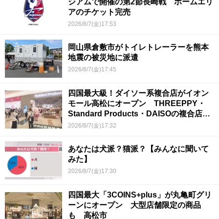
ジアムで開催の第2節長崎戦 ホームエリ
アのチケット完売
2026/8/7(金)17:53
岡山県倉敷市がトイレトレーラーを熊本
地震の被災地に派遣
2026/8/7(金)17:45
四国最大級！ダイソー系複合店がイオン
モール高松にオープン THREEPPY・
Standard Products・DAISOの複合店は
香川県初
2026/8/7(金)17:32
あなたは犬派？猫派？【みんなに聞いて
みた】
2026/8/7(金)17:30
四国最大「3COINS+plus」が丸亀町グリ
ーンにオープン 大型店舗限定の商品
も 高松市