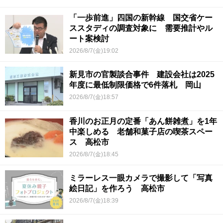
「一歩前進」四国の新幹線 国交省ケー
ススタディの調査対象に 需要推計やル
ート案検討
2026/8/7(金)19:02
新見市の官製談合事件 建設会社は2025
年度に最低制限価格で6件落札 岡山
2026/8/7(金)18:57
香川のお正月の定番「あん餅雑煮」を1年
中楽しめる 老舗和菓子店の喫茶スペー
ス 高松市
2026/8/7(金)18:45
ミラーレス一眼カメラで撮影して「写真
絵日記」を作ろう 高松市
2026/8/7(金)18:39