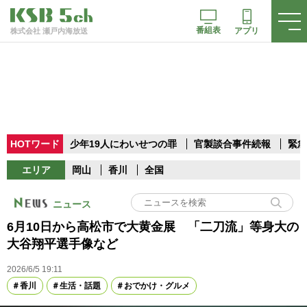
番組表
アプリ
株式会社 瀬戸内海放送
HOTワード
少年19人にわいせつの罪
官製談合事件続報
緊急
エリア
岡山
香川
全国
ニュース
6月10日から高松市で大黄金展 「二刀流」等身大の
大谷翔平選手像など
2026/6/5 19:11
香川
生活・話題
おでかけ・グルメ