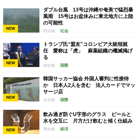
ダブル台風 13号は沖縄や奄美で猛烈暴
風雨 15号はお盆休みに東北地方に上陸
の可能性
NEW
社会
25分前
トランプ氏“盟友”コロンビア大統領就
任 愛称は「虎」 麻薬組織の殲滅掲げ
る
NEW
国際
30分前
韓国サッカー協会 外国人審判に性接待
か 日本人2人を含む 法人カードでマッ
サージ店
NEW
国際
31分前
飲み過ぎ防ぐU字形のグラス ビールと
水を交互に 片方だけ飲むと傾く仕組み
経済
36分前
NEW