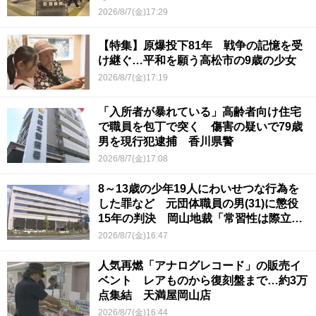
2026/8/7(金)17:29
【特集】原爆投下81年 戦争の記憶を受
け継ぐ…平和を願う高松市の9歳の少女
2026/8/7(金)17:19
「入所者が暴れている」高齢者向け住宅
で職員を包丁で突く 傷害の疑いで79歳
男を現行犯逮捕 香川県警
2026/8/7(金)17:08
8～13歳の少年19人にわいせつな行為を
した罪など 元団体職員の男(31)に懲役
15年の判決 岡山地裁「常習性は際立っ
ていて被害結果も非常に重い」
2026/8/7(金)16:47
人気再燃「アナログレコード」の販売イ
ベント レアものから復刻盤まで…約3万
点集結 天満屋岡山店
2026/8/7(金)16:44