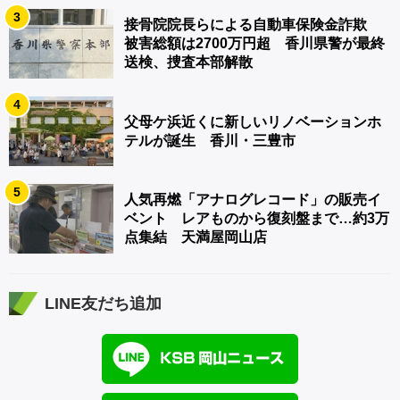
3
接骨院院長らによる自動車保険金詐欺
被害総額は2700万円超 香川県警が最終
送検、捜査本部解散
4
父母ケ浜近くに新しいリノベーションホ
テルが誕生 香川・三豊市
5
人気再燃「アナログレコード」の販売イ
ベント レアものから復刻盤まで…約3万
点集結 天満屋岡山店
LINE友だち追加