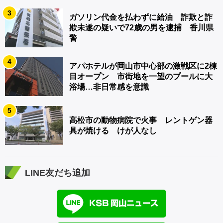
3
ガソリン代金を払わずに給油 詐欺と詐
欺未遂の疑いで72歳の男を逮捕 香川県
警
4
アパホテルが岡山市中心部の激戦区に2棟
目オープン 市街地を一望のプールに大
浴場…非日常感を意識
5
高松市の動物病院で火事 レントゲン器
具が焼ける けが人なし
LINE友だち追加