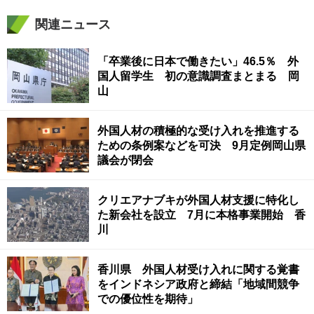
関連ニュース
「卒業後に日本で働きたい」46.5％ 外
国人留学生 初の意識調査まとまる 岡
山
外国人材の積極的な受け入れを推進する
ための条例案などを可決 9月定例岡山県
議会が閉会
クリエアナブキが外国人材支援に特化し
た新会社を設立 7月に本格事業開始 香
川
香川県 外国人材受け入れに関する覚書
をインドネシア政府と締結「地域間競争
での優位性を期待」