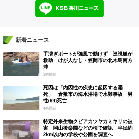
新着ニュース
手漕ぎボートが強風で動けず 巡視艇が
救助 けが人なし・笠岡市の北木島南方
沖
3時間前
死因は「内因性の疾患に起因する溺
死」 倉敷市の海水浴場で水難事故 男
性(69)死亡
4時間前
特定外来生物クビアカツヤカミキリの被
害 岡山後楽園などの桜で確認 半径約
2km以内の学校や公園を調査へ