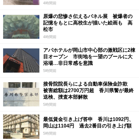
4時間前
原爆の悲惨さ伝えるパネル展 被爆者の
記憶をもとに高校生が描いた絵画も 高
松市
4時間前
アパホテルが岡山市中心部の激戦区に2棟
目オープン 市街地を一望のプールに大
浴場…非日常感を意識
5時間前
接骨院院長らによる自動車保険金詐欺
被害総額は2700万円超 香川県警が最終
送検、捜査本部解散
5時間前
最低賃金引き上げ答申 香川は1092円、
岡山は1104円 過去2番目の引き上げ額
5時間前