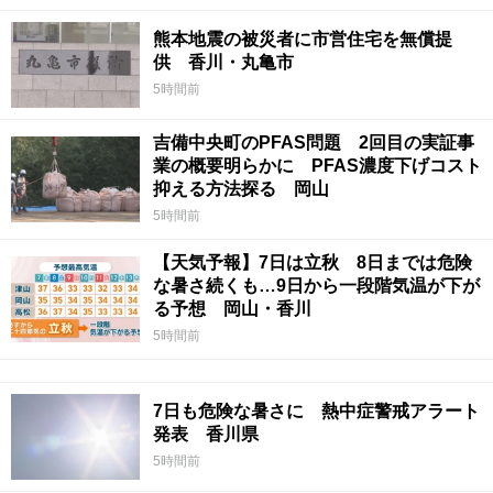
熊本地震の被災者に市営住宅を無償提
供 香川・丸亀市
5時間前
吉備中央町のPFAS問題 2回目の実証事
業の概要明らかに PFAS濃度下げコスト
抑える方法探る 岡山
5時間前
【天気予報】7日は立秋 8日までは危険
な暑さ続くも…9日から一段階気温が下が
る予想 岡山・香川
5時間前
7日も危険な暑さに 熱中症警戒アラート
発表 香川県
5時間前