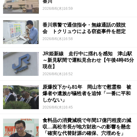
香川
2026/8/6(木)16:59
香川県警で通信指令・無線通話の競技
会 トクリュウによる窃盗事件を想定
2026/8/6(木)16:58
JR姫新線 走行中に揺れを感知 津山駅
～新見駅間で運転見合わせ【午後4時45分
現在】
2026/8/6(木)16:52
原爆投下から81年 岡山市で慰霊祭 被
爆者や遺族が犠牲者を追悼「一番に平和
しかない」
2026/8/6(木)16:45
食料品の消費減税で年間17億円程度の減
収…高松市長が地方財政への影響を懸念
「確実な代替財源の確保、穴埋めを」