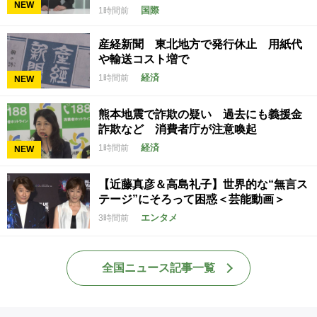
NEW
国際
1時間前
産経新聞 東北地方で発行休止 用紙代
や輸送コスト増で
経済
1時間前
NEW
熊本地震で詐欺の疑い 過去にも義援金
詐欺など 消費者庁が注意喚起
経済
1時間前
NEW
【近藤真彦＆高島礼子】世界的な“無言ス
テージ”にそろって困惑＜芸能動画＞
エンタメ
3時間前
全国ニュース記事一覧