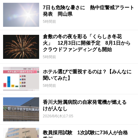
7日も危険な暑さに 熱中症警戒アラート
発表 岡山県
5時間前
倉敷の冬の夜を彩る「くらしき冬花
火」 12月3日に開催予定 8月1日から
クラウドファンディングも開始
5時間前
ホテル選びで重視するのは？【みんなに
聞いてみた】
5時間前
香川大附属病院の自家発電機が燃える
けが人なし
2026/8/6(木)17:05
教員採用試験 1次試験に736人が合格