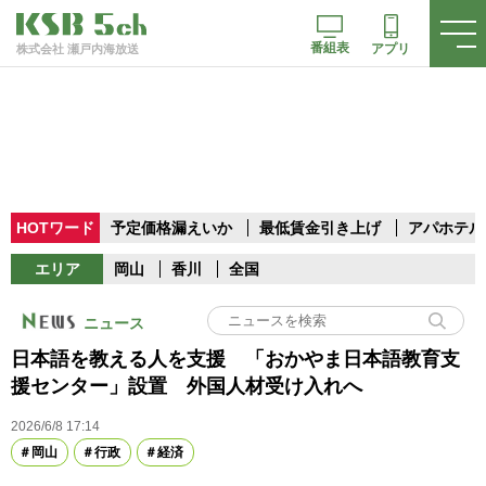
番組表
アプリ
株式会社 瀬戸内海放送
HOTワード
予定価格漏えいか
最低賃金引き上げ
アパホテル
エリア
岡山
香川
全国
ニュース
日本語を教える人を支援 「おかやま日本語教育支
援センター」設置 外国人材受け入れへ
2026/6/8 17:14
岡山
行政
経済