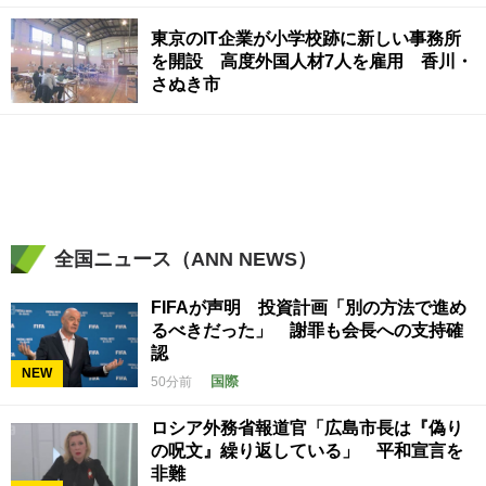
東京のIT企業が小学校跡に新しい事務所
を開設 高度外国人材7人を雇用 香川・
さぬき市
全国ニュース（ANN NEWS）
FIFAが声明 投資計画「別の方法で進め
るべきだった」 謝罪も会長への支持確
認
NEW
国際
50分前
ロシア外務省報道官「広島市長は『偽り
の呪文』繰り返している」 平和宣言を
非難