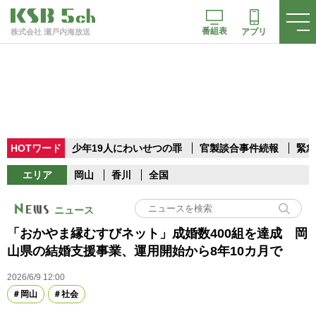
番組表
アプリ
株式会社 瀬戸内海放送
HOTワード
少年19人にわいせつの罪
官製談合事件続報
緊急
エリア
岡山
香川
全国
ニュース
「おかやま縁むすびネット」成婚数400組を達成 岡
山県の結婚支援事業、運用開始から8年10カ月で
2026/6/9 12:00
岡山
社会