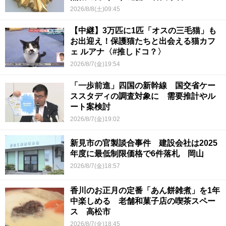
2026/8/8(土)09:45
【中継】3万匹に1匹「オスの三毛猫」も
お出迎え！保護猫たちと出会える猫カフ
ェ ルアナ〈#推しドコ？〉
2026/8/7(金)19:54
「一歩前進」四国の新幹線 国交省ケー
ススタディの調査対象に 需要推計やル
ート案検討
2026/8/7(金)19:02
新見市の官製談合事件 建設会社は2025
年度に最低制限価格で6件落札 岡山
2026/8/7(金)18:57
香川のお正月の定番「あん餅雑煮」を1年
中楽しめる 老舗和菓子店の喫茶スペー
ス 高松市
2026/8/7(金)18:45