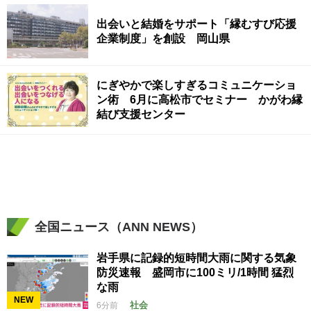
出会いと結婚をサポート「縁むすび応援
企業制度」を創設 岡山県
にぎやかで楽しすぎるコミュニケーショ
ン術 6月に高松市でセミナー かがわ縁
結び支援センター
全国ニュース（ANN NEWS）
岩手県に記録的短時間大雨に関する気象
防災速報 盛岡市に100ミリ/1時間 猛烈
な雨
NEW
社会
6分前