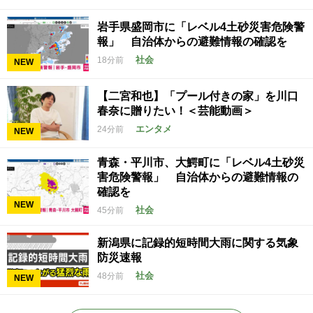
岩手県盛岡市に「レベル4土砂災害危険警
報」 自治体からの避難情報の確認を
社会
18分前
NEW
【二宮和也】「プール付きの家」を川口
春奈に贈りたい！＜芸能動画＞
エンタメ
24分前
NEW
青森・平川市、大鰐町に「レベル4土砂災
害危険警報」 自治体からの避難情報の
確認を
NEW
社会
45分前
新潟県に記録的短時間大雨に関する気象
防災速報
社会
48分前
NEW