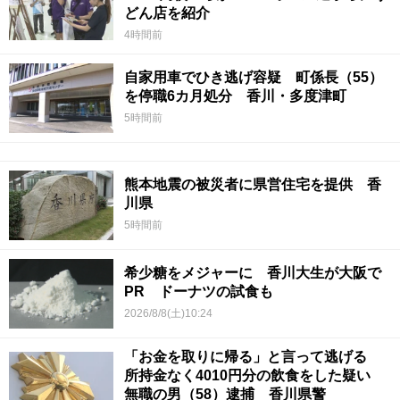
どん店を紹介
4時間前
自家用車でひき逃げ容疑 町係長（55）
を停職6カ月処分 香川・多度津町
5時間前
熊本地震の被災者に県営住宅を提供 香
川県
5時間前
希少糖をメジャーに 香川大生が大阪で
PR ドーナツの試食も
2026/8/8(土)10:24
「お金を取りに帰る」と言って逃げる
所持金なく4010円分の飲食をした疑い
無職の男（58）逮捕 香川県警