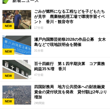
新着ニュース
ごみが燃料になる工程などを子どもたち
が見学 廃棄物処理工場で環境学習イベ
ント 香川・観音寺市
NEW
17分前
瀬戸内国際芸術祭2028の作品公募 女木
島などで現地説明会を開催
31分前
NEW
百十四銀行 第１四半期決算 コア業務
純益35％増 香川
47分前
NEW
四国財務局 地方公共団体への財政融資
資金の貸付状況を発表 貸付額は2年ぶり
増加
NEW
2時間前