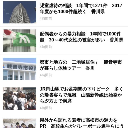
児童虐待の相談 1年間で1271件 2017
年度から1000件超続く 香川県
4時間前
配偶者からの暴力相談 1年間で1000件
超 30～40代女性の被害が多い 香川県
4時間前
都市と地方の「二地域居住」 観音寺市
が暮らし体験ツアー 香川
4時間前
JR岡山駅でお盆期間の下りピーク 多く
の帰省客らで混雑 山陽新幹線は始発か
ら夕方まで満席
4時間前
県外から訪れる若者に高松市の魅力を
PR 高校生らがバレーボール選手らにう