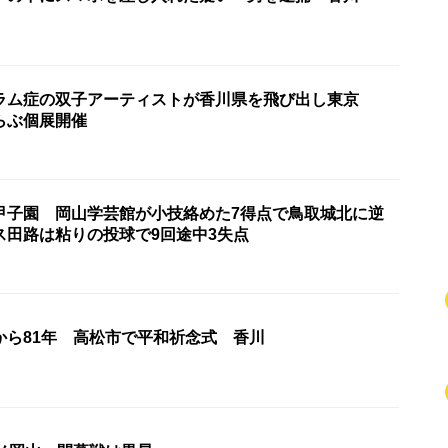
ラム症の双子アーティストが香川県を飛び出し東京
らぶ個展開催
甲子園 岡山学芸館が小技絡めた7得点で鳥取城北に逆
ス田路は粘りの投球で9回途中3失点
から81年 高松市で平和祈念式 香川