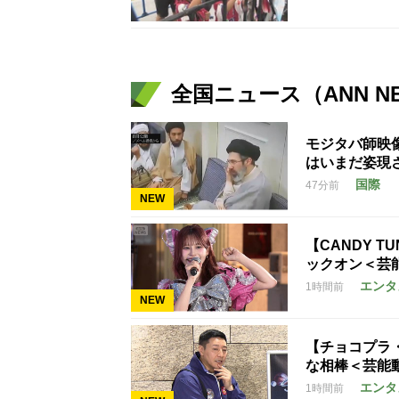
全国ニュース（ANN N
モジタバ師映
はいまだ姿現
国際
47分前
NEW
【CANDY T
ックオン＜芸
エンタ
1時間前
NEW
【チョコプラ
な相棒＜芸能
エンタ
1時間前