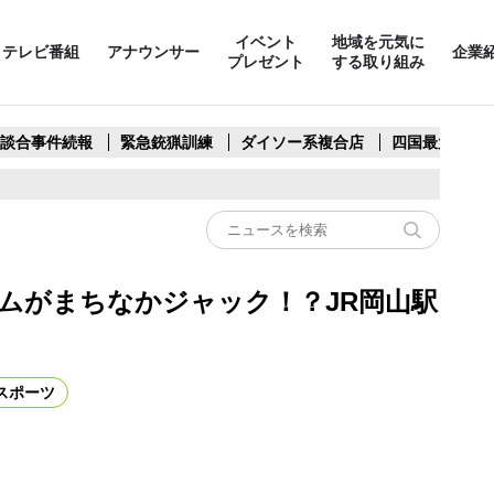
イベント
地域を元気に
テレビ番組
アナウンサー
企業
プレゼント
する取り組み
製談合事件続報
緊急銃猟訓練
ダイソー系複合店
四国最大スリ
ムがまちなかジャック！？JR岡山駅
スポーツ