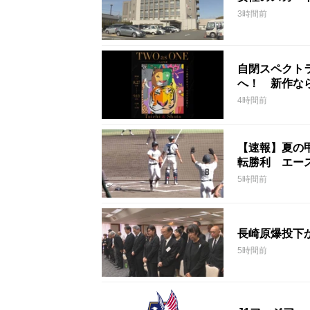
3時間前
自閉スペクト
へ！ 新作な
4時間前
【速報】夏の
転勝利 エー
5時間前
長崎原爆投下
5時間前