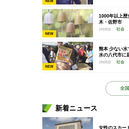
NEW
1000年以上
木・佐野市
社会
2時間前
NEW
熊本 少ない
水の八代市に
社会
2時間前
NEW
全
新着ニュース
女性のスカー