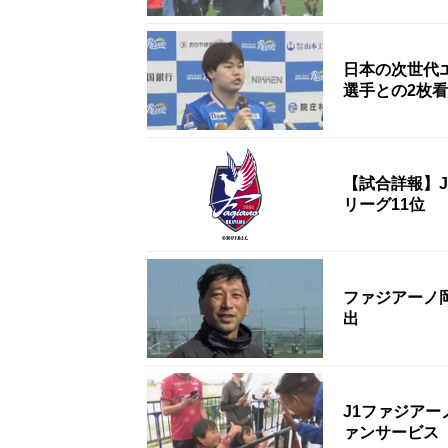
日本の次世代エ
選手との2枚
【試合詳報】
リーグ11位
ファジアーノ
出
J1ファジア
ァンサービス