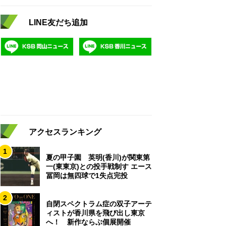
LINE友だち追加
アクセスランキング
1
夏の甲子園 英明(香川)が関東第
一(東東京)との投手戦制す エース
冨岡は無四球で1失点完投
2
自閉スペクトラム症の双子アーテ
ィストが香川県を飛び出し東京
へ！ 新作ならぶ個展開催