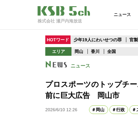
ニュース
株式会社 瀬戸内海放送
HOTワード
少年19人にわいせつの罪
官
エリア
岡山
香川
全国
ニュース
プロスポーツのトップチー
前に巨大広告 岡山市
2026/6/10 12:26
岡山
行政