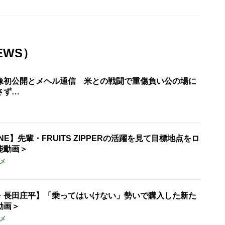
EWS）
像初公開とメヘル通信 米との戦闘で重傷負い公の場に
さず…
UNE】先輩・FRUITS ZIPPERの活躍を見て目標地点をロ
能動画＞
メ
・長田庄平】「乗ってはいけない」勢いで購入した新た
動画＞
メ