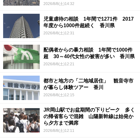
2026/8/8(土)14:32
児童虐待の相談 1年間で1271件 2017
年度から1000件超続く 香川県
2026/8/8(土)12:31
配偶者からの暴力相談 1年間で1000件
超 30～40代女性の被害が多い 香川県
2026/8/8(土)12:21
都市と地方の「二地域居住」 観音寺市
が暮らし体験ツアー 香川
2026/8/8(土)12:15
JR岡山駅でお盆期間の下りピーク 多く
の帰省客らで混雑 山陽新幹線は始発か
ら夕方まで満席
2026/8/8(土)12:11