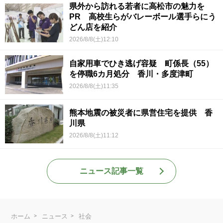
県外から訪れる若者に高松市の魅力を
PR 高校生らがバレーボール選手らにう
どん店を紹介
2026/8/8(土)12:10
自家用車でひき逃げ容疑 町係長（55）
を停職6カ月処分 香川・多度津町
2026/8/8(土)11:35
熊本地震の被災者に県営住宅を提供 香
川県
2026/8/8(土)11:12
ニュース記事一覧
ホーム
ニュース
社会