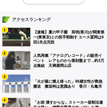
アクセスランキング
1
【速報】夏の甲子園 英明(香川)が関東第
一(東東京)との投手戦制す エース冨岡は9
回1失点完投
2
人気再燃「アナログレコード」の販売イ
ベント レアものから復刻盤まで…約3万
点集結 天満屋岡山店
3
「火が服に燃え移った」86歳女性が救急
搬送 搬送時は意識あり 香川・丸亀市
4
「お前 潰すからな」ストーカー規制法違