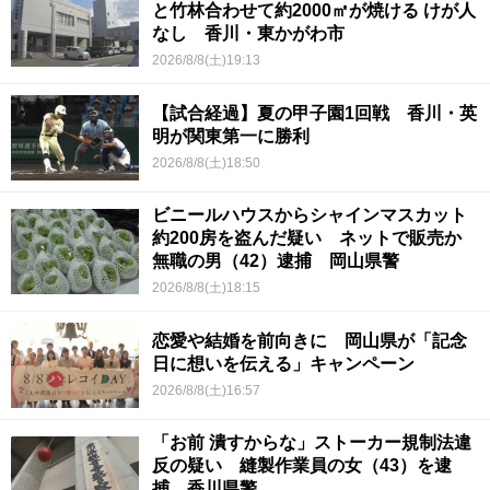
と竹林合わせて約2000㎡が焼ける けが人
なし 香川・東かがわ市
2026/8/8(土)19:13
【試合経過】夏の甲子園1回戦 香川・英
明が関東第一に勝利
2026/8/8(土)18:50
ビニールハウスからシャインマスカット
約200房を盗んだ疑い ネットで販売か
無職の男（42）逮捕 岡山県警
2026/8/8(土)18:15
恋愛や結婚を前向きに 岡山県が「記念
日に想いを伝える」キャンペーン
2026/8/8(土)16:57
「お前 潰すからな」ストーカー規制法違
反の疑い 縫製作業員の女（43）を逮
捕 香川県警