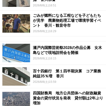
2026/8/8(土)16:51
ごみが燃料になる工程などを子どもたち
が見学 廃棄物処理工場で環境学習イベ
ント 香川・観音寺市
2026/8/8(土)16:29
瀬戸内国際芸術祭2028の作品公募 女木
島などで現地説明会を開催
2026/8/8(土)16:15
百十四銀行 第１四半期決算 コア業務
純益35％増 香川
2026/8/8(土)15:59
四国財務局 地方公共団体への財政融資
資金の貸付状況を発表 貸付額は2年ぶり
増加