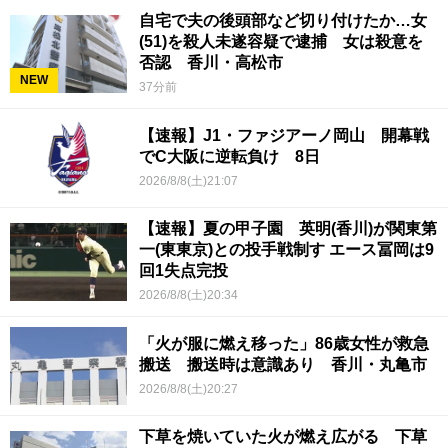
自宅で夫の後頭部など切り付けたか…女
(51)を殺人未遂容疑で逮捕 女は殺意を
否認 香川・高松市
NEW
37分前
【速報】J1・ファジアーノ岡山 開幕戦
でC大阪に逆転負け 8日
2026/8/8(土)21:07
【速報】夏の甲子園 英明(香川)が関東第
一(東東京)との投手戦制す エース冨岡は9
回1失点完投
2026/8/8(土)20:34
「火が服に燃え移った」86歳女性が救急
搬送 搬送時は意識あり 香川・丸亀市
2026/8/8(土)20:27
下草を焼いていた火が燃え広がる 下草