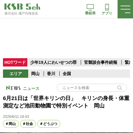
番組表
アプリ
株式会社 瀬戸内海放送
HOTワード
少年19人にわいせつの罪
官製談合事件続報
緊急
エリア
岡山
香川
全国
ニュース
6月21日は「世界キリンの日」 キリンの身長・体重
測定など池田動物園で特別イベント 岡山
2026/6/11 18:43
岡山
社会
どうぶつ