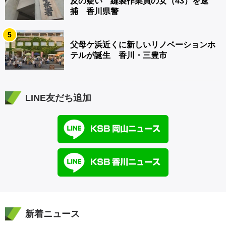
反の疑い 縫製作業員の女（43）を逮
捕 香川県警
5
父母ケ浜近くに新しいリノベーションホ
テルが誕生 香川・三豊市
LINE友だち追加
新着ニュース