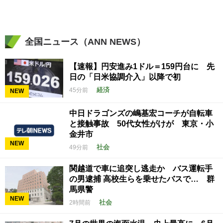
全国ニュース（ANN NEWS）
【速報】円安進み1ドル＝159円台に 先
日の「日米協調介入」以降で初
経済
45分前
NEW
中日ドラゴンズの嶋基宏コーチが自転車
と接触事故 50代女性がけが 東京・小
金井市
NEW
社会
49分前
関越道で車に追突し逃走か バス運転手
の男逮捕 高校生らを乗せたバスで… 群
馬県警
NEW
社会
2時間前