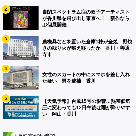
2
自閉スペクトラム症の双子アーティスト
が香川県を飛び出し東京へ！ 新作なら
ぶ個展開催
3
農機具などを置いた倉庫1棟が全焼 野焼
きの残り火が燃え移ったか 香川・善通
寺市
4
女性のスカートの中にスマホを差し入れ
た疑い 男を逮捕 香川
5
【天気予報】台風15号の影響…熱帯低気
圧に変わっても12日午後は雨が降りやす
い 岡山・香川