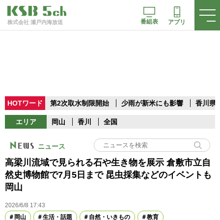
番組表
アプリ
株式会社 瀬戸内海放送
HOTワード
第2次取水制限開始
少雨が新米にも影響
香川県
エリア
岡山
香川
全国
ニュース
高梁川流域で見られる石や生き物を展示 倉敷市立自
然史博物館で7月5日まで 昆虫採集などのイベントも
岡山
2026/6/8 17:43
岡山
生活・話題
自然・いきもの
教育