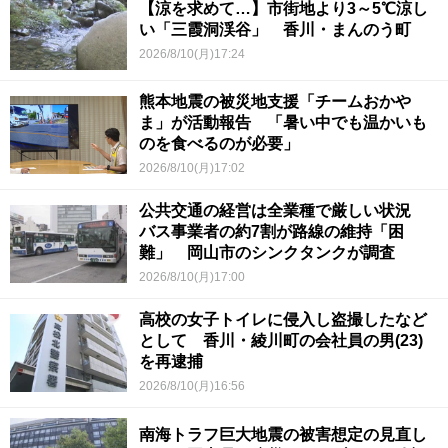
【涼を求めて…】市街地より3～5℃涼し
い「三霞洞渓谷」 香川・まんのう町
2026/8/10(月)17:24
熊本地震の被災地支援「チームおかや
ま」が活動報告 「暑い中でも温かいも
のを食べるのが必要」
2026/8/10(月)17:02
公共交通の経営は全業種で厳しい状況
バス事業者の約7割が路線の維持「困
難」 岡山市のシンクタンクが調査
2026/8/10(月)17:00
高校の女子トイレに侵入し盗撮したなど
として 香川・綾川町の会社員の男(23)
を再逮捕
2026/8/10(月)16:56
南海トラフ巨大地震の被害想定の見直し