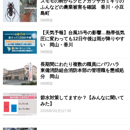
スモモの幹からクビアカツヤカミキリの
ふんなどの農業被害を確認 香川・小豆
島町
5時間前
【天気予報】台風15号の影響…熱帯低気
圧に変わっても12日午後は雨が降りやす
い 岡山・香川
5時間前
長期間にわたり複数の職員にパワハラ
東備消防組合消防本部の管理職を懲戒処
分 岡山
5時間前
節水対策してますか？【みんなに聞いて
みた】
2026/8/10(月)17:30