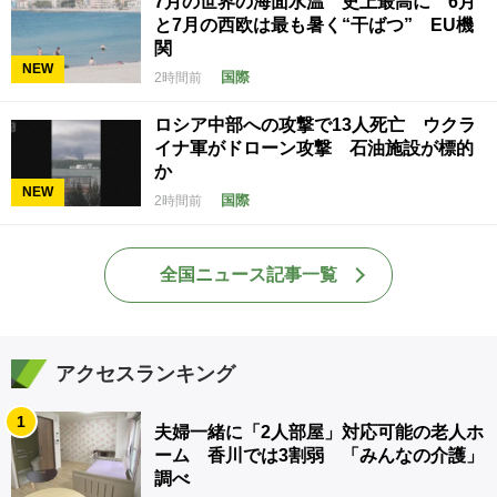
7月の世界の海面水温 史上最高に 6月
と7月の西欧は最も暑く“干ばつ” EU機
関
NEW
国際
2時間前
ロシア中部への攻撃で13人死亡 ウクラ
イナ軍がドローン攻撃 石油施設が標的
か
NEW
国際
2時間前
全国ニュース記事一覧
アクセスランキング
1
夫婦一緒に「2人部屋」対応可能の老人ホ
ーム 香川では3割弱 「みんなの介護」
調べ