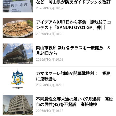
など 岡山県が防災ガイドブックを改訂
2026/8/10(月)16:32
アイデアを9月7日から募集 讃岐餃子コ
ンテスト「SANUKI GYO1 GP」香川
2026/8/10(月)16:29
岡山市役所 新庁舎テラスを一般開放 8
月24日から
2026/8/10(月)16:18
カマタマーレ讃岐が開幕戦勝利！ 福島
に逆転勝ち
2026/8/10(月)16:15
不同意性交等未遂の疑いで7月逮捕 高松
市の男性(43)を不起訴 高松地検
2026/8/10(月)16:13