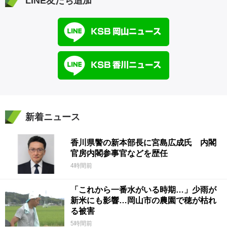
LINE友だち追加
新着ニュース
香川県警の新本部長に宮島広成氏 内閣
官房内閣参事官などを歴任
4時間前
「これから一番水がいる時期…」少雨が
新米にも影響…岡山市の農園で穂が枯れ
る被害
5時間前