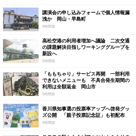
講演会の申し込みフォームで個人情報漏
洩か 岡山・早島町
5時間前
高松空港の利用者増加へ議論 二次交通
の課題解決目指しワーキンググループを
新設へ
5時間前
「ももちゃり」サービス再開 一部利用
できないメニューも 不具合発生期間の
利用は全額返金 岡山市
5時間前
香川県知事選の投票率アップへ啓発グッ
ズ公開 「親子投票記念証」も初配布
5時間前