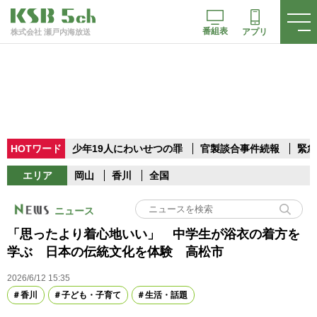
番組表
アプリ
株式会社 瀬戸内海放送
HOTワード
少年19人にわいせつの罪
官製談合事件続報
緊急
エリア
岡山
香川
全国
ニュース
「思ったより着心地いい」 中学生が浴衣の着方を
学ぶ 日本の伝統文化を体験 高松市
2026/6/12 15:35
香川
子ども・子育て
生活・話題