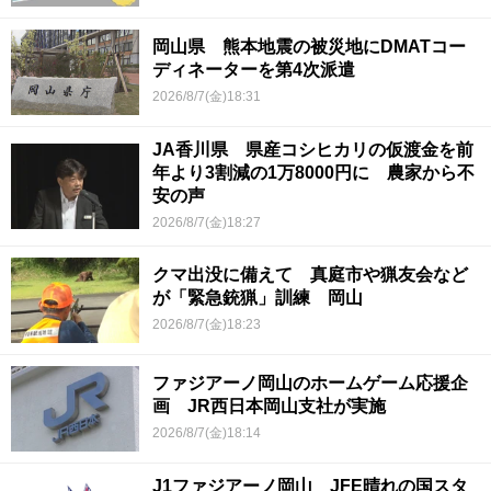
岡山県 熊本地震の被災地にDMATコー
ディネーターを第4次派遣
2026/8/7(金)18:31
JA香川県 県産コシヒカリの仮渡金を前
年より3割減の1万8000円に 農家から不
安の声
2026/8/7(金)18:27
クマ出没に備えて 真庭市や猟友会など
が「緊急銃猟」訓練 岡山
2026/8/7(金)18:23
ファジアーノ岡山のホームゲーム応援企
画 JR西日本岡山支社が実施
2026/8/7(金)18:14
J1ファジアーノ岡山 JFE晴れの国スタ