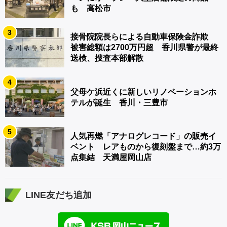
も 高松市
3
接骨院院長らによる自動車保険金詐欺
被害総額は2700万円超 香川県警が最終
送検、捜査本部解散
4
父母ケ浜近くに新しいリノベーションホ
テルが誕生 香川・三豊市
5
人気再燃「アナログレコード」の販売イ
ベント レアものから復刻盤まで…約3万
点集結 天満屋岡山店
LINE友だち追加