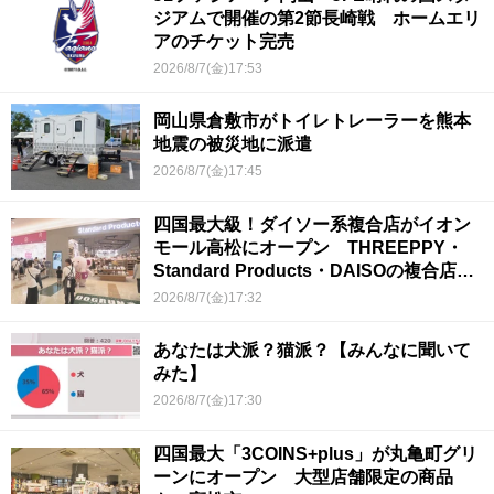
ジアムで開催の第2節長崎戦 ホームエリ
アのチケット完売
2026/8/7(金)17:53
岡山県倉敷市がトイレトレーラーを熊本
地震の被災地に派遣
2026/8/7(金)17:45
四国最大級！ダイソー系複合店がイオン
モール高松にオープン THREEPPY・
Standard Products・DAISOの複合店は
香川県初
2026/8/7(金)17:32
あなたは犬派？猫派？【みんなに聞いて
みた】
2026/8/7(金)17:30
四国最大「3COINS+plus」が丸亀町グリ
ーンにオープン 大型店舗限定の商品