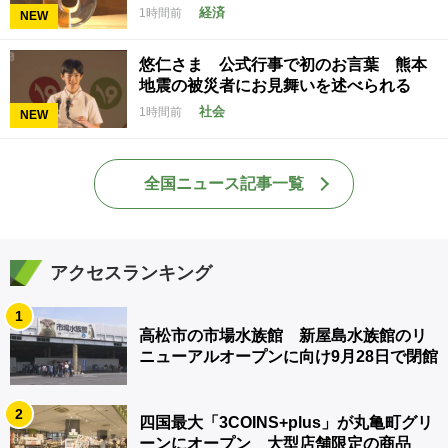
経済
1時間前
NEW
悠仁さま 公式行事で初のお言葉 熊本
地震の被災者にお見舞いを述べられる
社会
1時間前
NEW
全国ニュース記事一覧
アクセスランキング
1
高松市の市場水族館 新屋島水族館のリ
ニューアルオープンに向け9月28日で閉館
2
四国最大「3COINS+plus」が丸亀町グリ
ーンにオープン 大型店舗限定の商品