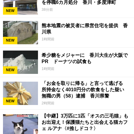
を停職6カ月処分 香川・多度津町
38分前
NEW
熊本地震の被災者に県営住宅を提供 香
川県
1時間前
NEW
希少糖をメジャーに 香川大生が大阪で
PR ドーナツの試食も
1時間前
NEW
「お金を取りに帰る」と言って逃げる
所持金なく4010円分の飲食をした疑い
無職の男（58）逮捕 香川県警
NEW
2時間前
【中継】3万匹に1匹「オスの三毛猫」も
お出迎え！保護猫たちと出会える猫カフ
ェ ルアナ〈#推しドコ？〉