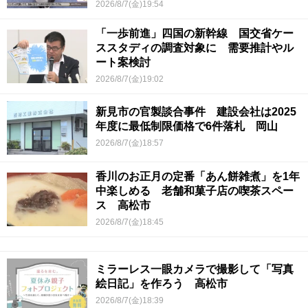
2026/8/7(金)19:54
「一歩前進」四国の新幹線 国交省ケー
ススタディの調査対象に 需要推計やル
ート案検討
2026/8/7(金)19:02
新見市の官製談合事件 建設会社は2025
年度に最低制限価格で6件落札 岡山
2026/8/7(金)18:57
香川のお正月の定番「あん餅雑煮」を1年
中楽しめる 老舗和菓子店の喫茶スペー
ス 高松市
2026/8/7(金)18:45
ミラーレス一眼カメラで撮影して「写真
絵日記」を作ろう 高松市
2026/8/7(金)18:39