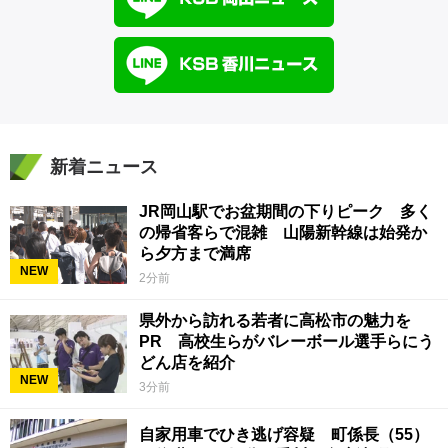
新着ニュース
JR岡山駅でお盆期間の下りピーク 多く
の帰省客らで混雑 山陽新幹線は始発か
ら夕方まで満席
NEW
2分前
県外から訪れる若者に高松市の魅力を
PR 高校生らがバレーボール選手らにう
どん店を紹介
NEW
3分前
自家用車でひき逃げ容疑 町係長（55）