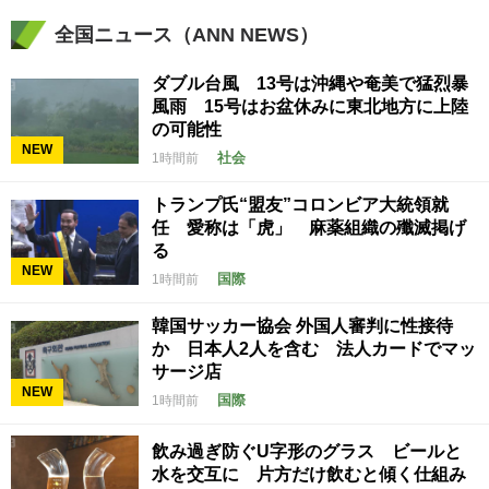
全国ニュース（ANN NEWS）
ダブル台風 13号は沖縄や奄美で猛烈暴
風雨 15号はお盆休みに東北地方に上陸
の可能性
NEW
社会
1時間前
トランプ氏“盟友”コロンビア大統領就
任 愛称は「虎」 麻薬組織の殲滅掲げ
る
NEW
国際
1時間前
韓国サッカー協会 外国人審判に性接待
か 日本人2人を含む 法人カードでマッ
サージ店
NEW
国際
1時間前
飲み過ぎ防ぐU字形のグラス ビールと
水を交互に 片方だけ飲むと傾く仕組み