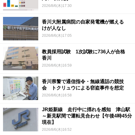
2026/8/6(木)17:30
香川大附属病院の自家発電機が燃える
けが人なし
2026/8/6(木)17:05
教員採用試験 1次試験に736人が合格
香川
2026/8/6(木)16:59
香川県警で通信指令・無線通話の競技
会 トクリュウによる窃盗事件を想定
2026/8/6(木)16:58
JR姫新線 走行中に揺れを感知 津山駅
～新見駅間で運転見合わせ【午後4時45分
現在】
2026/8/6(木)16:52