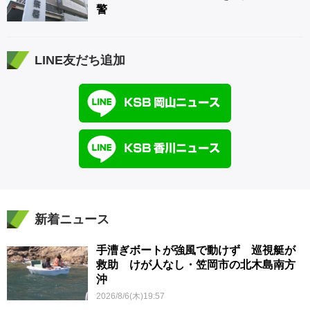
警
LINE友だち追加
新着ニュース
手漕ぎボートが強風で動けず 巡視艇が
救助 けが人なし・笠岡市の北木島南方
沖
2026/8/6(木)19:57