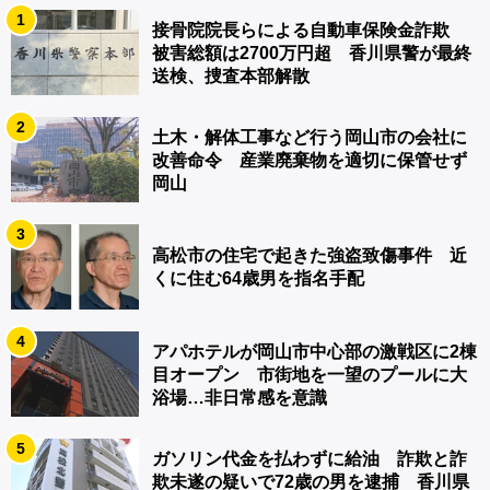
1
接骨院院長らによる自動車保険金詐欺
被害総額は2700万円超 香川県警が最終
送検、捜査本部解散
2
土木・解体工事など行う岡山市の会社に
改善命令 産業廃棄物を適切に保管せず
岡山
3
高松市の住宅で起きた強盗致傷事件 近
くに住む64歳男を指名手配
4
アパホテルが岡山市中心部の激戦区に2棟
目オープン 市街地を一望のプールに大
浴場…非日常感を意識
5
ガソリン代金を払わずに給油 詐欺と詐
欺未遂の疑いで72歳の男を逮捕 香川県