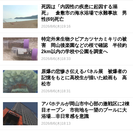
死因は「内因性の疾患に起因する溺
死」 倉敷市の海水浴場で水難事故 男
性(69)死亡
2026/8/6(木)19:16
特定外来生物クビアカツヤカミキリの被
害 岡山後楽園などの桜で確認 半径約
2km以内の学校や公園を調査へ
2026/8/6(木)18:33
原爆の悲惨さ伝えるパネル展 被爆者の
記憶をもとに高校生が描いた絵画も 高
松市
2026/8/6(木)18:31
アパホテルが岡山市中心部の激戦区に2棟
目オープン 市街地を一望のプールに大
浴場…非日常感を意識
2026/8/6(木)18:13