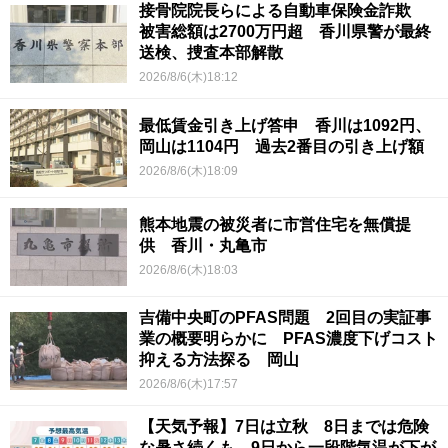
接骨院院長らによる自動車保険金詐欺
被害総額は2700万円超 香川県警が最終
送検、捜査本部解散
2026/8/6(木)18:12
最低賃金引き上げ答申 香川は1092円、
岡山は1104円 過去2番目の引き上げ額
2026/8/6(木)18:09
熊本地震の被災者に市営住宅を無償提
供 香川・丸亀市
2026/8/6(木)18:03
吉備中央町のPFAS問題 2回目の実証事
業の概要明らかに PFAS濃度下げコスト
抑える方法探る 岡山
2026/8/6(木)17:57
【天気予報】7日は立秋 8日までは危険
な暑さ続くも…9日から一段階気温が下が