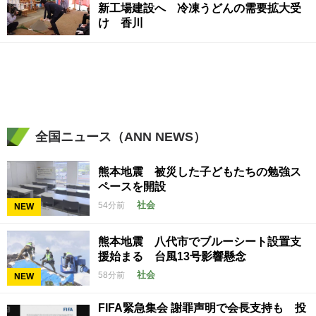
新工場建設へ 冷凍うどんの需要拡大受
け 香川
全国ニュース（ANN NEWS）
熊本地震 被災した子どもたちの勉強ス
ペースを開設
社会
54分前
NEW
熊本地震 八代市でブルーシート設置支
援始まる 台風13号影響懸念
社会
58分前
NEW
FIFA緊急集会 謝罪声明で会長支持も 投