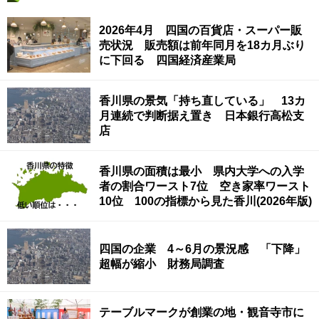
2026年4月 四国の百貨店・スーパー販
売状況 販売額は前年同月を18カ月ぶり
に下回る 四国経済産業局
香川県の景気「持ち直している」 13カ
月連続で判断据え置き 日本銀行高松支
店
香川県の面積は最小 県内大学への入学
者の割合ワースト7位 空き家率ワースト
10位 100の指標から見た香川(2026年版)
四国の企業 4～6月の景況感 「下降」
超幅が縮小 財務局調査
テーブルマークが創業の地・観音寺市に