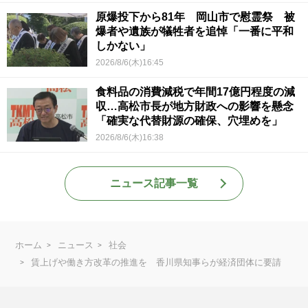
原爆投下から81年 岡山市で慰霊祭 被
爆者や遺族が犠牲者を追悼「一番に平和
しかない」
2026/8/6(木)16:45
食料品の消費減税で年間17億円程度の減
収…高松市長が地方財政への影響を懸念
「確実な代替財源の確保、穴埋めを」
2026/8/6(木)16:38
ニュース記事一覧
ホーム
ニュース
社会
賃上げや働き方改革の推進を 香川県知事らが経済団体に要請