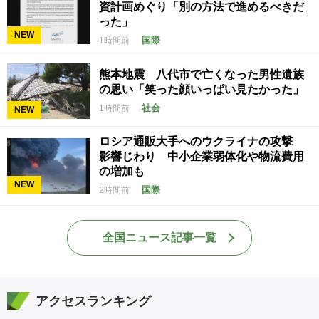
資計画めぐり「別の方法で進めるべきだ
った」
NEW
国際
1時間前
熊本地震 八代市で亡くなった男性遺族
の思い「笑った顔いっぱい見たかった」
社会
1時間前
NEW
ロシア通販大手へのウクライナの攻撃
影響じわり 中小企業弱体化や物流費用
の増加も
NEW
国際
2時間前
全国ニュース記事一覧
アクセスランキング