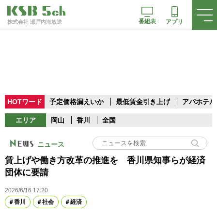
番組表
アプリ
株式会社 瀬戸内海放送
HOTワード
予定価格漏えいか
最低賃金引き上げ
アパホテル
エリア
岡山
香川
全国
ニュース
賃上げや働き方改革の推進を 香川県知事らが経済
団体に要請
2026/6/16 17:20
香川
社会
経済