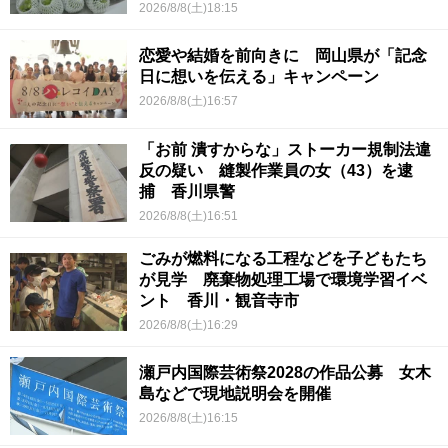
2026/8/8(土)18:15
恋愛や結婚を前向きに 岡山県が「記念
日に想いを伝える」キャンペーン
2026/8/8(土)16:57
「お前 潰すからな」ストーカー規制法違
反の疑い 縫製作業員の女（43）を逮
捕 香川県警
2026/8/8(土)16:51
ごみが燃料になる工程などを子どもたち
が見学 廃棄物処理工場で環境学習イベ
ント 香川・観音寺市
2026/8/8(土)16:29
瀬戸内国際芸術祭2028の作品公募 女木
島などで現地説明会を開催
2026/8/8(土)16:15