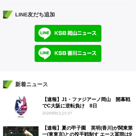
LINE友だち追加
新着ニュース
【速報】J1・ファジアーノ岡山 開幕戦
でC大阪に逆転負け 8日
2026/8/8(土)21:07
【速報】夏の甲子園 英明(香川)が関東第
一(東東京)との投手戦制す エース冨岡は9