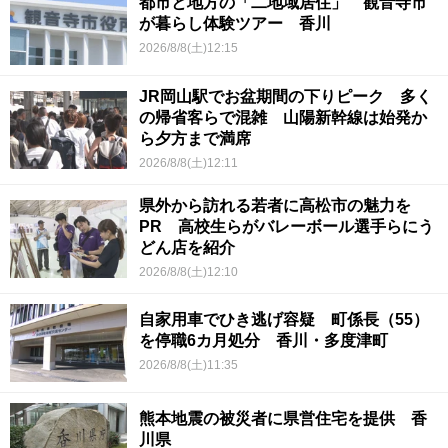
都市と地方の「二地域居住」 観音寺市
が暮らし体験ツアー 香川
2026/8/8(土)12:15
JR岡山駅でお盆期間の下りピーク 多く
の帰省客らで混雑 山陽新幹線は始発か
ら夕方まで満席
2026/8/8(土)12:11
県外から訪れる若者に高松市の魅力を
PR 高校生らがバレーボール選手らにう
どん店を紹介
2026/8/8(土)12:10
自家用車でひき逃げ容疑 町係長（55）
を停職6カ月処分 香川・多度津町
2026/8/8(土)11:35
熊本地震の被災者に県営住宅を提供 香
川県