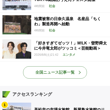
社会
4時間前
地震被害の日奈久温泉 名産品「ちく
わ」製造再開へ始動
社会
4時間前
「好きすぎてゼッツ！」M!LK・曽野舜太
に今井竜太郎がツッコミ＜芸能動画＞
エンタメ
2026/8/8(土)21:42
全国ニュース記事一覧
アクセスランキング
1
高松市の市場水族館 新屋島水族館のリ