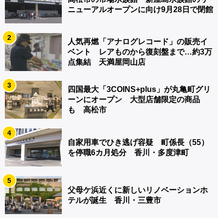
ニューアルオープンに向け9月28日で閉館
2
人気再燃「アナログレコード」の販売イ
ベント レアものから復刻盤まで…約3万
点集結 天満屋岡山店
3
四国最大「3COINS+plus」が丸亀町グリ
ーンにオープン 大型店舗限定の商品
も 高松市
4
自家用車でひき逃げ容疑 町係長（55）
を停職6カ月処分 香川・多度津町
5
父母ケ浜近くに新しいリノベーションホ
テルが誕生 香川・三豊市