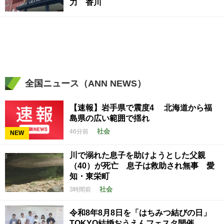
力 香川
全国ニュース（ANN NEWS）
【速報】岩手県で震度4 北海道から福
島県の広い範囲で揺れ
社会
46分前
NEW
川で溺れた息子を助けようとした父親
（40）が死亡 息子は救助され無事 愛
知・東栄町
社会
3時間前
令和8年8月8日を「はちみつ結びの日」
TOKYO結婚おうえんフェスタ開催