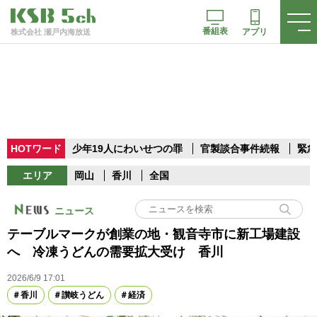
番組表
アプリ
株式会社 瀬戸内海放送
HOTワード
少年19人にわいせつの罪
官製談合事件続報
緊急
エリア
岡山
香川
全国
ニュース
テーブルマークが創業の地・観音寺市に新工場建設
へ 冷凍うどんの需要拡大受け 香川
2026/6/9 17:01
香川
讃岐うどん
経済