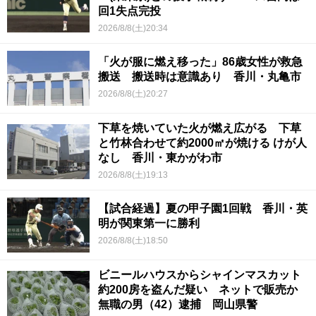
回1失点完投
2026/8/8(土)20:34
「火が服に燃え移った」86歳女性が救急
搬送 搬送時は意識あり 香川・丸亀市
2026/8/8(土)20:27
下草を焼いていた火が燃え広がる 下草
と竹林合わせて約2000㎡が焼ける けが人
なし 香川・東かがわ市
2026/8/8(土)19:13
【試合経過】夏の甲子園1回戦 香川・英
明が関東第一に勝利
2026/8/8(土)18:50
ビニールハウスからシャインマスカット
約200房を盗んだ疑い ネットで販売か
無職の男（42）逮捕 岡山県警