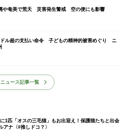
沖縄や奄美で荒天 災害発生警戒 空の便にも影響
億ドル超の支払い命令 子どもの精神的被害めぐり ニ
州
国ニュース記事一覧
匹に1匹「オスの三毛猫」もお出迎え！保護猫たちと出会
ルアナ〈#推しドコ？〉