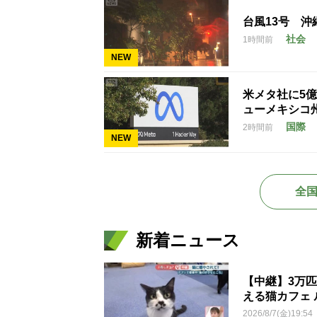
台風13号 
社会
1時間前
NEW
米メタ社に5
ューメキシコ
国際
2時間前
NEW
全
新着ニュース
【中継】3万
える猫カフェ 
2026/8/7(金)19:54