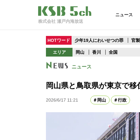
ニュース
株式会社 瀬戸内海放送
HOTワード
少年19人にわいせつの罪
官
エリア
岡山
香川
全国
ニュース
岡山県と鳥取県が東京で移
2026/6/17 11:21
岡山
行政