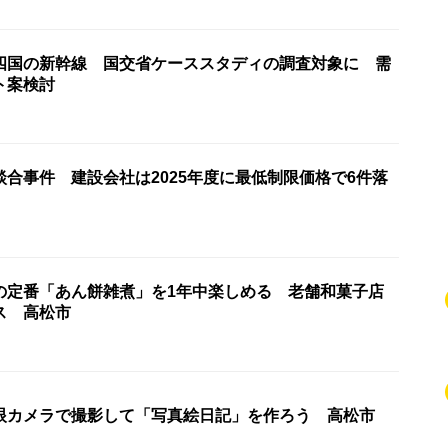
四国の新幹線 国交省ケーススタディの調査対象に 需
ト案検討
合事件 建設会社は2025年度に最低制限価格で6件落
の定番「あん餅雑煮」を1年中楽しめる 老舗和菓子店
ス 高松市
眼カメラで撮影して「写真絵日記」を作ろう 高松市