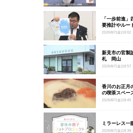
「一歩前進」
要推計やルー
2026/8/7(金)19:02
新見市の官製談
札 岡山
2026/8/7(金)18:57
香川のお正月
の喫茶スペー
2026/8/7(金)18:45
ミラーレス一
2026/8/7(金)18:39