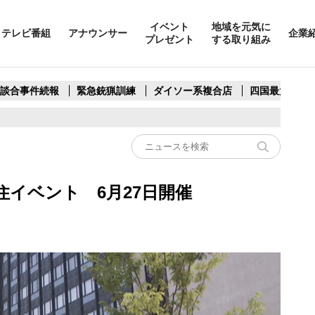
イベント
地域を元気に
テレビ番組
アナウンサー
企業
プレゼント
する取り組み
製談合事件続報
緊急銃猟訓練
ダイソー系複合店
四国最大スリ
住イベント 6月27日開催