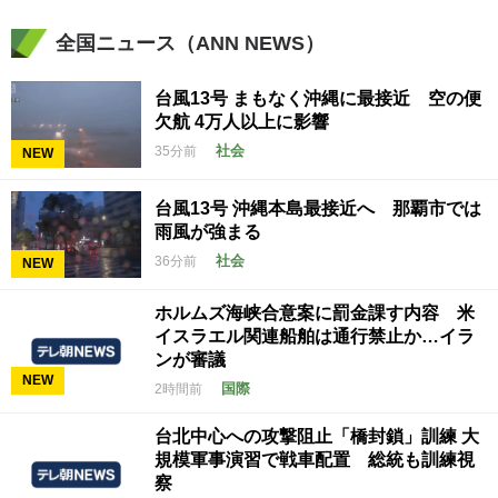
全国ニュース（ANN NEWS）
台風13号 まもなく沖縄に最接近 空の便
欠航 4万人以上に影響
社会
35分前
NEW
台風13号 沖縄本島最接近へ 那覇市では
雨風が強まる
社会
36分前
NEW
ホルムズ海峡合意案に罰金課す内容 米
イスラエル関連船舶は通行禁止か…イラ
ンが審議
NEW
国際
2時間前
台北中心への攻撃阻止「橋封鎖」訓練 大
規模軍事演習で戦車配置 総統も訓練視
察