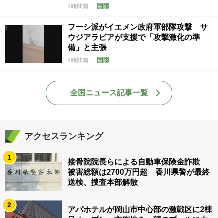
国際
4時間前
フーシ派がイエメン政府軍部隊攻撃 サ
ウジアラビアが支援で「攻撃激化の準
備」と主張
国際
4時間前
全国ニュース記事一覧
アクセスランキング
1
接骨院院長らによる自動車保険金詐欺
被害総額は2700万円超 香川県警が最終
送検、捜査本部解散
2
アパホテルが岡山市中心部の激戦区に2棟