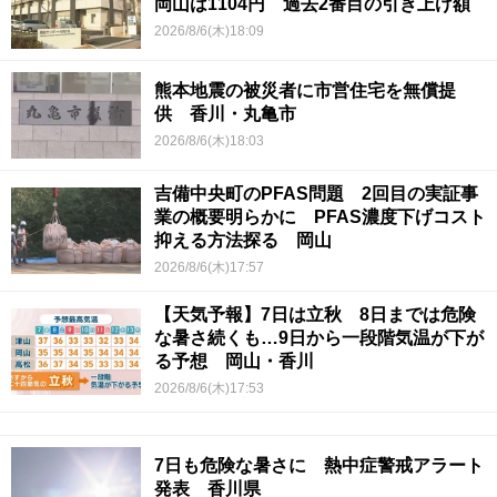
岡山は1104円 過去2番目の引き上げ額
2026/8/6(木)18:09
熊本地震の被災者に市営住宅を無償提
供 香川・丸亀市
2026/8/6(木)18:03
吉備中央町のPFAS問題 2回目の実証事
業の概要明らかに PFAS濃度下げコスト
抑える方法探る 岡山
2026/8/6(木)17:57
【天気予報】7日は立秋 8日までは危険
な暑さ続くも…9日から一段階気温が下が
る予想 岡山・香川
2026/8/6(木)17:53
7日も危険な暑さに 熱中症警戒アラート
発表 香川県