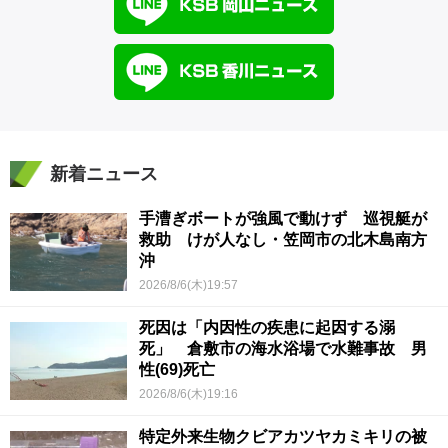
新着ニュース
手漕ぎボートが強風で動けず 巡視艇が
救助 けが人なし・笠岡市の北木島南方
沖
2026/8/6(木)19:57
死因は「内因性の疾患に起因する溺
死」 倉敷市の海水浴場で水難事故 男
性(69)死亡
2026/8/6(木)19:16
特定外来生物クビアカツヤカミキリの被