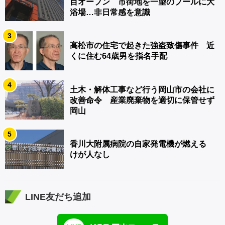
目オープン 市街地を一望のプールに大
浴場…非日常感を意識
3
高松市の住宅で起きた強盗致傷事件 近
くに住む64歳男を指名手配
4
土木・解体工事など行う岡山市の会社に
改善命令 産業廃棄物を適切に保管せず
岡山
5
香川大附属病院の自家発電機が燃える
けが人なし
LINE友だち追加