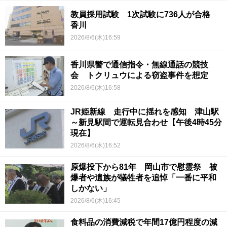
教員採用試験 1次試験に736人が合格
香川
2026/8/6(木)16:59
香川県警で通信指令・無線通話の競技
会 トクリュウによる窃盗事件を想定
2026/8/6(木)16:58
JR姫新線 走行中に揺れを感知 津山駅
～新見駅間で運転見合わせ【午後4時45分
現在】
2026/8/6(木)16:52
原爆投下から81年 岡山市で慰霊祭 被
爆者や遺族が犠牲者を追悼「一番に平和
しかない」
2026/8/6(木)16:45
食料品の消費減税で年間17億円程度の減