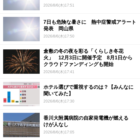
2026/8/6(木)17:51
7日も危険な暑さに 熱中症警戒アラート
発表 岡山県
2026/8/6(木)17:50
倉敷の冬の夜を彩る「くらしき冬花
火」 12月3日に開催予定 8月1日から
クラウドファンディングも開始
2026/8/6(木)17:41
ホテル選びで重視するのは？【みんなに
聞いてみた】
2026/8/6(木)17:30
香川大附属病院の自家発電機が燃える
けが人なし
2026/8/6(木)17:05