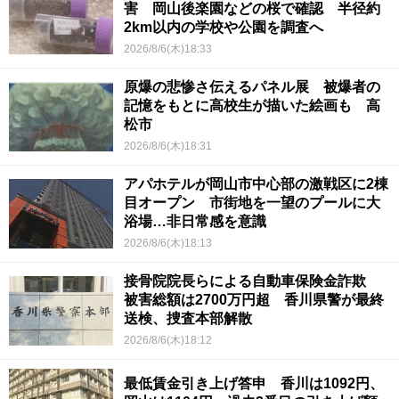
害 岡山後楽園などの桜で確認 半径約
2km以内の学校や公園を調査へ
2026/8/6(木)18:33
原爆の悲惨さ伝えるパネル展 被爆者の
記憶をもとに高校生が描いた絵画も 高
松市
2026/8/6(木)18:31
アパホテルが岡山市中心部の激戦区に2棟
目オープン 市街地を一望のプールに大
浴場…非日常感を意識
2026/8/6(木)18:13
接骨院院長らによる自動車保険金詐欺
被害総額は2700万円超 香川県警が最終
送検、捜査本部解散
2026/8/6(木)18:12
最低賃金引き上げ答申 香川は1092円、