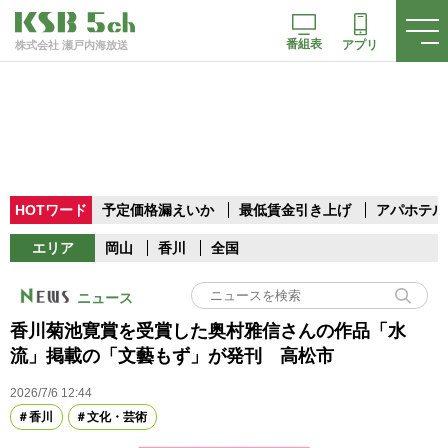
番組表
アプリ
株式会社 瀬戸内海放送
HOTワード
予定価格漏えいか
最低賃金引き上げ
アパホテル
エリア
岡山
香川
全国
ニュース
香川菊池寛賞を受賞した奥村雅信さんの作品「水
流」掲載の「文藝もず」が発刊 高松市
2026/7/6 12:44
香川
文化・芸術