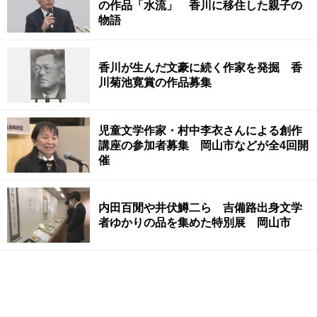
の作品「水流」 香川に移住した親子の
物語
香川が生んだ文豪に続く作家を発掘 香
川菊池寛賞の作品募集
児童文学作家・村中李衣さんによる創作
講座の参加者募集 岡山市などが全4回開
催
内田百閒や井伏鱒二ら 吉備路出身文学
者ゆかりの品を集めた特別展 岡山市