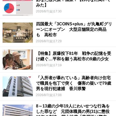
みた】
2026/8/7(金)17:30
四国最大「3COINS+plus」が丸亀町グリ
ーンにオープン 大型店舗限定の商品
も 高松市
2026/8/7(金)17:29
【特集】原爆投下81年 戦争の記憶を受
け継ぐ…平和を願う高松市の9歳の少女
2026/8/7(金)17:19
「入所者が暴れている」高齢者向け住宅
で職員を包丁で突く 傷害の疑いで79歳
男を現行犯逮捕 香川県警
2026/8/7(金)17:08
8～13歳の少年19人にわいせつな行為を
した罪など 元団体職員の男(31)に懲役