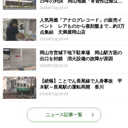
15年の判決 岡山地裁「常習性は際立っ
ていて被害結果も非常に重い」
2026/8/7(金)16:47
人気再燃「アナログレコード」の販売イ
ベント レアものから復刻盤まで…約3万
点集結 天満屋岡山店
2026/8/7(金)16:44
岡山市営城下地下駐車場 岡山駅方面の
出口を封鎖 消火設備の故障が原因
2026/8/7(金)16:31
【続報】ことでん長尾線で人身事故 平
木駅～長尾駅の運転再開 香川
2026/8/7(金)16:20
ニュース記事一覧