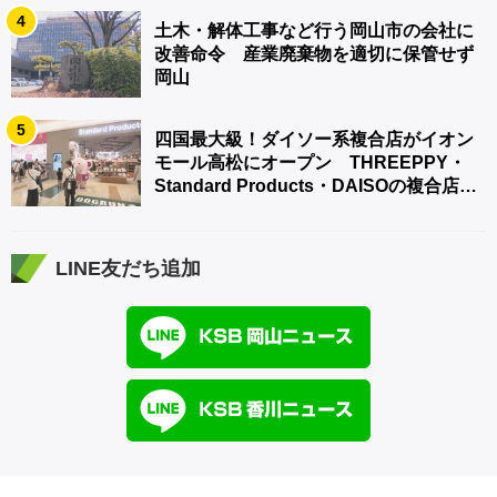
4
土木・解体工事など行う岡山市の会社に
改善命令 産業廃棄物を適切に保管せず
岡山
5
四国最大級！ダイソー系複合店がイオン
モール高松にオープン THREEPPY・
Standard Products・DAISOの複合店は
香川県初
LINE友だち追加