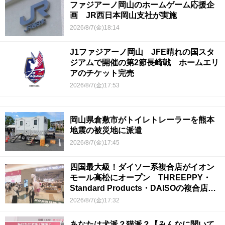
ファジアーノ岡山のホームゲーム応援企
画 JR西日本岡山支社が実施
2026/8/7(金)18:14
J1ファジアーノ岡山 JFE晴れの国スタ
ジアムで開催の第2節長崎戦 ホームエリ
アのチケット完売
2026/8/7(金)17:53
岡山県倉敷市がトイレトレーラーを熊本
地震の被災地に派遣
2026/8/7(金)17:45
四国最大級！ダイソー系複合店がイオン
モール高松にオープン THREEPPY・
Standard Products・DAISOの複合店は
香川県初
2026/8/7(金)17:32
あなたは犬派？猫派？【みんなに聞いて