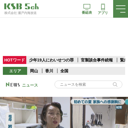
番組表
アプリ
株式会社 瀬戸内海放送
HOTワード
少年19人にわいせつの罪
官製談合事件続報
緊急
エリア
岡山
香川
全国
ニュース