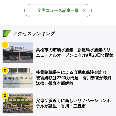
全国ニュース記事一覧
アクセスランキング
1
高松市の市場水族館 新屋島水族館のリ
ニューアルオープンに向け9月28日で閉館
2
接骨院院長らによる自動車保険金詐欺
被害総額は2700万円超 香川県警が最終
送検、捜査本部解散
3
父母ケ浜近くに新しいリノベーションホ
テルが誕生 香川・三豊市