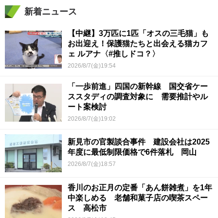
新着ニュース
【中継】3万匹に1匹「オスの三毛猫」も
お出迎え！保護猫たちと出会える猫カフ
ェ ルアナ〈#推しドコ？〉
2026/8/7(金)19:54
「一歩前進」四国の新幹線 国交省ケー
ススタディの調査対象に 需要推計やル
ート案検討
2026/8/7(金)19:02
新見市の官製談合事件 建設会社は2025
年度に最低制限価格で6件落札 岡山
2026/8/7(金)18:57
香川のお正月の定番「あん餅雑煮」を1年
中楽しめる 老舗和菓子店の喫茶スペー
ス 高松市