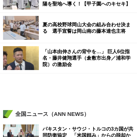
陽を聖地へ導く！【甲子園へのキセキ】
夏の高校野球岡山大会の組み合わせ決ま
る 選手宣誓は岡山南の藤本達也主将
「山本由伸さんの背中を…」 巨人6位指
名・藤井健翔選手（倉敷市出身／浦和学
院）の激励会
全国ニュース（ANN NEWS）
パキスタン・サウジ・トルコの3カ国が共
同防衛協定 「米国頼み」からの脱却か