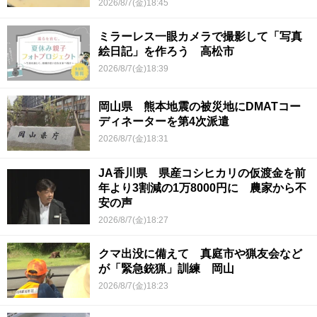
2026/8/7(金)18:45
ミラーレス一眼カメラで撮影して「写真
絵日記」を作ろう 高松市
2026/8/7(金)18:39
岡山県 熊本地震の被災地にDMATコー
ディネーターを第4次派遣
2026/8/7(金)18:31
JA香川県 県産コシヒカリの仮渡金を前
年より3割減の1万8000円に 農家から不
安の声
2026/8/7(金)18:27
クマ出没に備えて 真庭市や猟友会など
が「緊急銃猟」訓練 岡山
2026/8/7(金)18:23