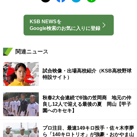
KSB NEWSを
Google検索のお気に入りに登録
関連ニュース
試合映像・出場高校紹介（KSB高校野球
特設サイト）
秋春2大会連続で8強の笠岡商 地元の仲
良し12人で迎える最後の夏 岡山【甲子
園へのキセキ】
プロ注目、最速149キロ投手・佐々木李夢
ら「140キロトリオ」が強豪・おかやま山