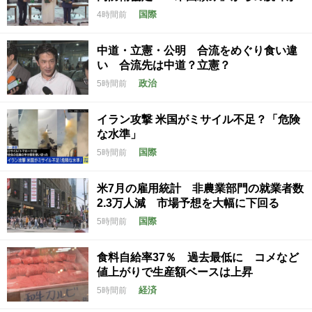
国際
4時間前
中道・立憲・公明 合流をめぐり食い違
い 合流先は中道？立憲？
政治
5時間前
イラン攻撃 米国がミサイル不足？「危険
な水準」
国際
5時間前
米7月の雇用統計 非農業部門の就業者数
2.3万人減 市場予想を大幅に下回る
国際
5時間前
食料自給率37％ 過去最低に コメなど
値上がりで生産額ベースは上昇
経済
5時間前