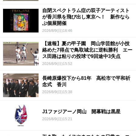
自閉スペクトラム症の双子アーティスト
が香川県を飛び出し東京へ！ 新作なら
ぶ個展開催
2026/8/9(日)16:46
【速報】夏の甲子園 岡山学芸館が小技
絡めた7得点で鳥取城北に逆転勝利 エー
ス田路は粘りの投球で9回途中3失点
2026/8/9(日)15:52
長崎原爆投下から81年 高松市で平和祈
念式 香川
2026/8/9(日)15:38
J1ファジアーノ岡山 開幕戦は黒星
2026/8/9(日)15:21