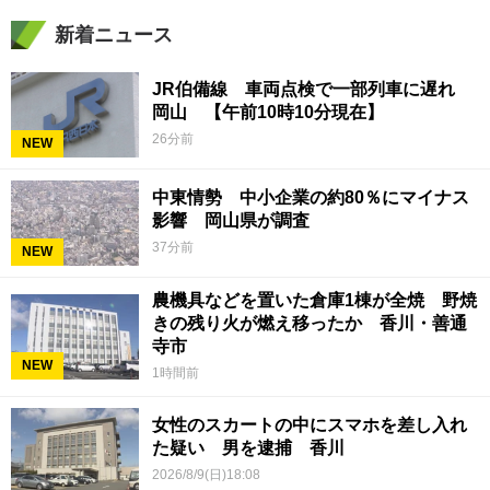
新着ニュース
JR伯備線 車両点検で一部列車に遅れ
岡山 【午前10時10分現在】
26分前
NEW
中東情勢 中小企業の約80％にマイナス
影響 岡山県が調査
37分前
NEW
農機具などを置いた倉庫1棟が全焼 野焼
きの残り火が燃え移ったか 香川・善通
寺市
NEW
1時間前
女性のスカートの中にスマホを差し入れ
た疑い 男を逮捕 香川
2026/8/9(日)18:08