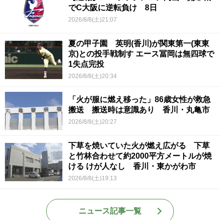
でC大阪に逆転負け 8日
2026/8/8(土)21:07
夏の甲子園 英明(香川)が関東第一(東東
京)との投手戦制す エース冨岡は無四球で
1失点完投
2026/8/8(土)20:34
「火が服に燃え移った」86歳女性が救急
搬送 搬送時は意識あり 香川・丸亀市
2026/8/8(土)20:27
下草を焼いていた火が燃え広がる 下草
と竹林合わせて約2000平方メートルが焼
ける けが人なし 香川・東かがわ市
2026/8/8(土)19:13
ニュース記事一覧