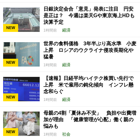
日銀決定会合「意見」発表に注目 円安
是正は？ 今週は楽天Gや東京海上HDも
決算予定
NEW
経済
1時間前
世界の食料価格 3年半ぶり高水準 小麦
上昇 ロシアのウクライナ侵攻長期化や
猛暑
NEW
経済
1時間前
【速報】日経平均ハイテク株買い先行で
上昇 米で雇用の鈍化傾向 インフレ懸
念和らぐ
NEW
経済
1時間前
母親の4割「夏休み不安」 負担や出費増
加が理由 「健康管理が心配」働く親の
悩みも
NEW
社会
1時間前