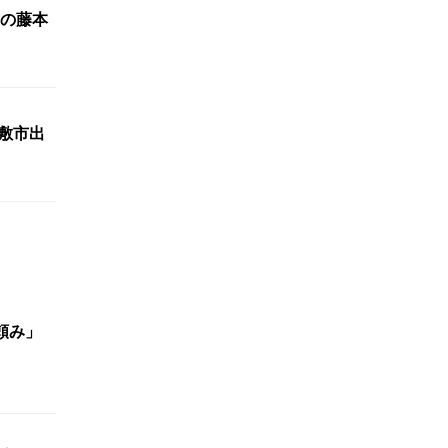
の藤本
敷市出
頼み」