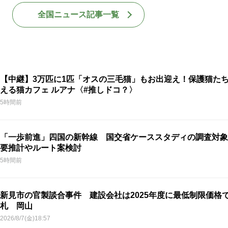
全国ニュース記事一覧
【中継】3万匹に1匹「オスの三毛猫」もお出迎え！保護猫た
える猫カフェ ルアナ〈#推しドコ？〉
5時間前
「一歩前進」四国の新幹線 国交省ケーススタディの調査対象
要推計やルート案検討
5時間前
新見市の官製談合事件 建設会社は2025年度に最低制限価格
札 岡山
2026/8/7(金)18:57