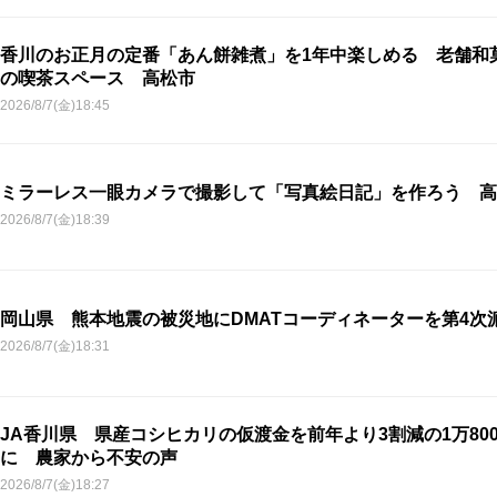
香川のお正月の定番「あん餅雑煮」を1年中楽しめる 老舗和
の喫茶スペース 高松市
2026/8/7(金)18:45
ミラーレス一眼カメラで撮影して「写真絵日記」を作ろう 高
2026/8/7(金)18:39
岡山県 熊本地震の被災地にDMATコーディネーターを第4次
2026/8/7(金)18:31
JA香川県 県産コシヒカリの仮渡金を前年より3割減の1万800
に 農家から不安の声
2026/8/7(金)18:27