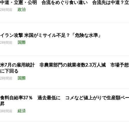
中道・立憲・公明 合流をめぐり食い違い 合流先は中道？立
政治
2時間前
イラン攻撃 米国がミサイル不足？「危険な水準」
国際
2時間前
米7月の雇用統計 非農業部門の就業者数2.3万人減 市場予
に下回る
国際
2時間前
食料自給率37％ 過去最低に コメなど値上がりで生産額ベ
昇
経済
3時間前