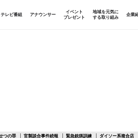
イベント
地域を元気に
テレビ番組
アナウンサー
企業
プレゼント
する取り組み
せつの罪
官製談合事件続報
緊急銃猟訓練
ダイソー系複合店