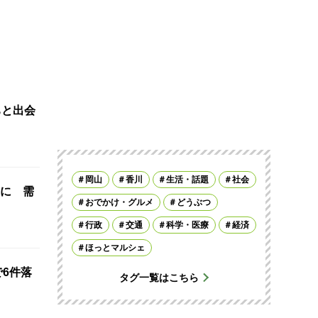
ちと出会
岡山
香川
生活・話題
社会
に 需
おでかけ・グルメ
どうぶつ
行政
交通
科学・医療
経済
ほっとマルシェ
で6件落
タグ一覧はこちら