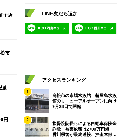
LINE友だち追加
菓子店
松市
アクセスランキング
派遣
1
高松市の市場水族館 新屋島水族
館のリニューアルオープンに向け
9月28日で閉館
0円
2
接骨院院長らによる自動車保険金
詐欺 被害総額は2700万円超
香川県警が最終送検、捜査本部解