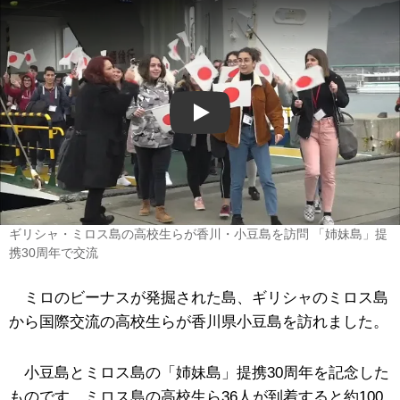
Play
ギリシャ・ミロス島の高校生らが香川・小豆島を訪問 「姉妹島」提
携30周年で交流
ミロのビーナスが発掘された島、ギリシャのミロス島
から国際交流の高校生らが香川県小豆島を訪れました。
小豆島とミロス島の「姉妹島」提携30周年を記念した
ものです。ミロス島の高校生ら36人が到着すると約100