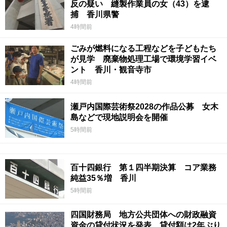
反の疑い 縫製作業員の女（43）を逮
捕 香川県警
4時間前
ごみが燃料になる工程などを子どもたち
が見学 廃棄物処理工場で環境学習イベ
ント 香川・観音寺市
4時間前
瀬戸内国際芸術祭2028の作品公募 女木
島などで現地説明会を開催
5時間前
百十四銀行 第１四半期決算 コア業務
純益35％増 香川
5時間前
四国財務局 地方公共団体への財政融資
資金の貸付状況を発表 貸付額は2年ぶり