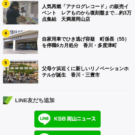
3
人気再燃「アナログレコード」の販売イ
ベント レアものから復刻盤まで…約3万
点集結 天満屋岡山店
4
自家用車でひき逃げ容疑 町係長（55）
を停職6カ月処分 香川・多度津町
5
父母ケ浜近くに新しいリノベーションホ
テルが誕生 香川・三豊市
LINE友だち追加