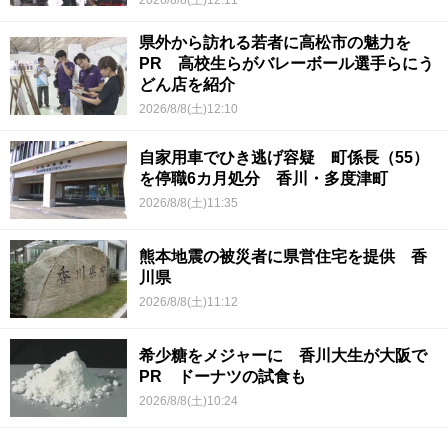
2026/8/8(土)12:11
県外から訪れる若者に高松市の魅力を
PR 高校生らがバレーボール選手らにう
どん店を紹介
2026/8/8(土)12:10
自家用車でひき逃げ容疑 町係長（55）
を停職6カ月処分 香川・多度津町
2026/8/8(土)11:35
熊本地震の被災者に県営住宅を提供 香
川県
2026/8/8(土)11:12
希少糖をメジャーに 香川大生が大阪で
PR ドーナツの試食も
2026/8/8(土)10:24