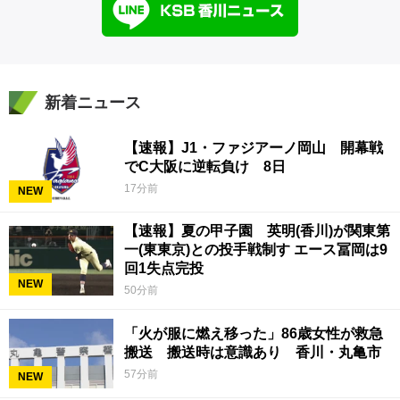
新着ニュース
【速報】J1・ファジアーノ岡山 開幕戦
でC大阪に逆転負け 8日
17分前
NEW
【速報】夏の甲子園 英明(香川)が関東第
一(東東京)との投手戦制す エース冨岡は9
回1失点完投
NEW
50分前
「火が服に燃え移った」86歳女性が救急
搬送 搬送時は意識あり 香川・丸亀市
57分前
NEW