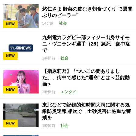
悠仁さま 野菜の皮むき朝食づくり “3週間
ぶりのピーラー”
社会
54分前
NEW
九州電力ラグビー部フィジー出身サイモ
ニ・ヴニランギ選手（26）急死 熱中症
で
NEW
社会
1時間前
【指原莉乃】「ついこの間ありまし
た」、街中で感じた“運命”とは＜芸能動
画＞
NEW
エンタメ
1時間前
東北などで記録的短時間大雨に関する気
象防災速報 相次ぐ 土砂災害に厳重な警
戒を
NEW
社会
1時間前