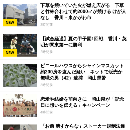
下草を焼いていた火が燃え広がる 下草
と竹林合わせて約2000㎡が焼ける けが人
なし 香川・東かがわ市
NEW
2時間前
【試合経過】夏の甲子園1回戦 香川・英
明が関東第一に勝利
2時間前
NEW
ビニールハウスからシャインマスカット
約200房を盗んだ疑い ネットで販売か
無職の男（42）逮捕 岡山県警
3時間前
恋愛や結婚を前向きに 岡山県が「記念
日に想いを伝える」キャンペーン
4時間前
「お前 潰すからな」ストーカー規制法違