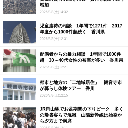
増加
2026/8/8(土)14:32
児童虐待の相談 1年間で1271件 2017
年度から1000件超続く 香川県
2026/8/8(土)12:31
配偶者からの暴力相談 1年間で1000件
超 30～40代女性の被害が多い 香川県
2026/8/8(土)12:21
都市と地方の「二地域居住」 観音寺市
が暮らし体験ツアー 香川
2026/8/8(土)12:15
JR岡山駅でお盆期間の下りピーク 多く
の帰省客らで混雑 山陽新幹線は始発か
ら夕方まで満席