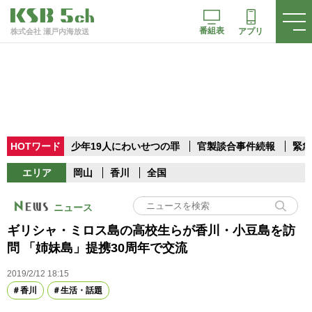
番組表
アプリ
株式会社 瀬戸内海放送
HOTワード
少年19人にわいせつの罪
官製談合事件続報
緊急
エリア
岡山
香川
全国
ニュース
ギリシャ・ミロス島の高校生らが香川・小豆島を訪
問 「姉妹島」提携30周年で交流
2019/2/12 18:15
香川
生活・話題