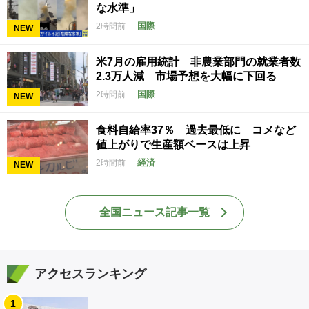
な水準」
国際
2時間前
NEW
米7月の雇用統計 非農業部門の就業者数
2.3万人減 市場予想を大幅に下回る
国際
2時間前
NEW
食料自給率37％ 過去最低に コメなど
値上がりで生産額ベースは上昇
経済
2時間前
NEW
全国ニュース記事一覧
アクセスランキング
1