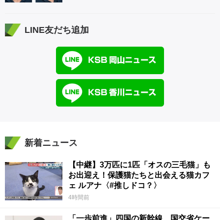
LINE友だち追加
新着ニュース
【中継】3万匹に1匹「オスの三毛猫」も
お出迎え！保護猫たちと出会える猫カフ
ェ ルアナ〈#推しドコ？〉
4時間前
「一歩前進」四国の新幹線 国交省ケー