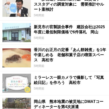
ススタディの調査対象に 需要推計やル
ート案検討
5時間前
新見市の官製談合事件 建設会社は2025
年度に最低制限価格で6件落札 岡山
5時間前
香川のお正月の定番「あん餅雑煮」を1年
中楽しめる 老舗和菓子店の喫茶スペー
ス 高松市
5時間前
ミラーレス一眼カメラで撮影して「写真
絵日記」を作ろう 高松市
5時間前
岡山県 熊本地震の被災地にDMATコー
ディネーターを第4次派遣