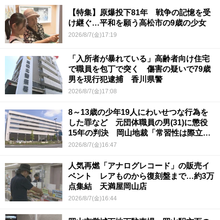
【特集】原爆投下81年 戦争の記憶を受
け継ぐ…平和を願う高松市の9歳の少女
2026/8/7(金)17:19
「入所者が暴れている」高齢者向け住宅
で職員を包丁で突く 傷害の疑いで79歳
男を現行犯逮捕 香川県警
2026/8/7(金)17:08
8～13歳の少年19人にわいせつな行為を
した罪など 元団体職員の男(31)に懲役
15年の判決 岡山地裁「常習性は際立っ
ていて被害結果も非常に重い」
2026/8/7(金)16:47
人気再燃「アナログレコード」の販売イ
ベント レアものから復刻盤まで…約3万
点集結 天満屋岡山店
2026/8/7(金)16:44