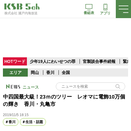
番組表
アプリ
株式会社 瀬戸内海放送
HOTワード
少年19人にわいせつの罪
官製談合事件続報
緊急
エリア
岡山
香川
全国
ニュース
中四国最大級！23ｍのツリー レオマに電飾10万個
の輝き 香川・丸亀市
2019/11/5 18:15
香川
生活・話題