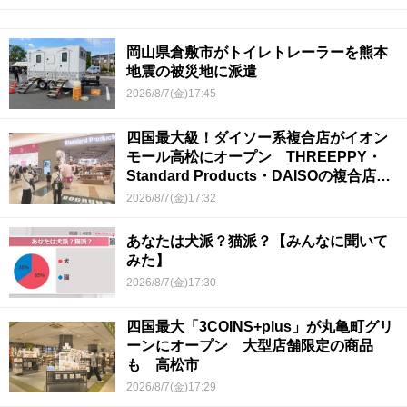
岡山県倉敷市がトイレトレーラーを熊本
地震の被災地に派遣
2026/8/7(金)17:45
四国最大級！ダイソー系複合店がイオン
モール高松にオープン THREEPPY・
Standard Products・DAISOの複合店は
香川県初
2026/8/7(金)17:32
あなたは犬派？猫派？【みんなに聞いて
みた】
2026/8/7(金)17:30
四国最大「3COINS+plus」が丸亀町グリ
ーンにオープン 大型店舗限定の商品
も 高松市
2026/8/7(金)17:29