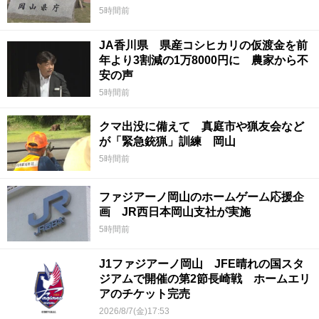
5時間前
JA香川県 県産コシヒカリの仮渡金を前
年より3割減の1万8000円に 農家から不
安の声
5時間前
クマ出没に備えて 真庭市や猟友会など
が「緊急銃猟」訓練 岡山
5時間前
ファジアーノ岡山のホームゲーム応援企
画 JR西日本岡山支社が実施
5時間前
J1ファジアーノ岡山 JFE晴れの国スタ
ジアムで開催の第2節長崎戦 ホームエリ
アのチケット完売
2026/8/7(金)17:53