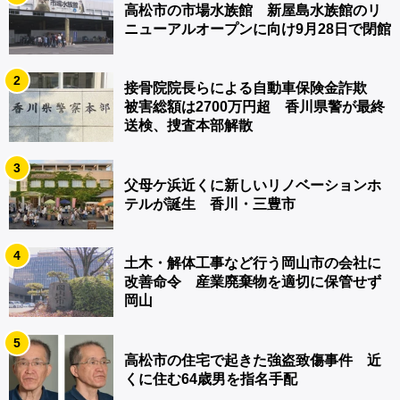
高松市の市場水族館 新屋島水族館のリ
ニューアルオープンに向け9月28日で閉館
2
接骨院院長らによる自動車保険金詐欺
被害総額は2700万円超 香川県警が最終
送検、捜査本部解散
3
父母ケ浜近くに新しいリノベーションホ
テルが誕生 香川・三豊市
4
土木・解体工事など行う岡山市の会社に
改善命令 産業廃棄物を適切に保管せず
岡山
5
高松市の住宅で起きた強盗致傷事件 近
くに住む64歳男を指名手配