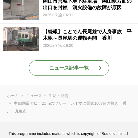
岡山市営城下地下駐車場 岡山駅方面の
出口を封鎖 消火設備の故障が原因
2026/8/7(金)16:31
【続報】ことでん長尾線で人身事故 平
木駅～長尾駅の運転再開 香川
2026/8/7(金)16:20
ニュース記事一覧
ホーム
ニュース
生活・話題
中四国最大級！23ｍのツリー レオマに電飾10万個の輝き 香
川・丸亀市
This programme includes material which is copyright of Reuters Limited