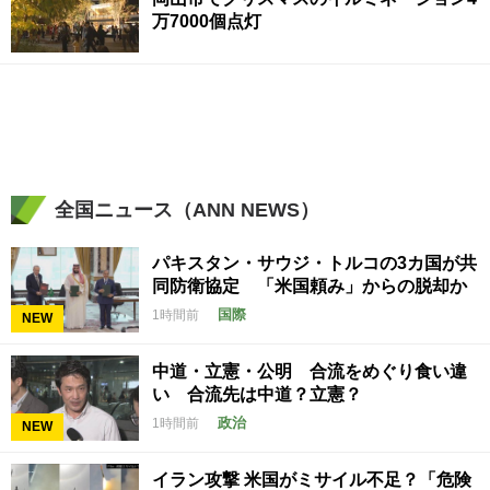
万7000個点灯
全国ニュース（ANN NEWS）
パキスタン・サウジ・トルコの3カ国が共
同防衛協定 「米国頼み」からの脱却か
国際
1時間前
NEW
中道・立憲・公明 合流をめぐり食い違
い 合流先は中道？立憲？
政治
1時間前
NEW
イラン攻撃 米国がミサイル不足？「危険