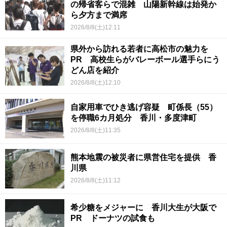
の帰省客らで混雑 山陽新幹線は始発か
ら夕方まで満席
2026/8/8(土)12:11
県外から訪れる若者に高松市の魅力を
PR 高校生らがバレーボール選手らにう
どん店を紹介
2026/8/8(土)12:10
自家用車でひき逃げ容疑 町係長（55）
を停職6カ月処分 香川・多度津町
2026/8/8(土)11:35
熊本地震の被災者に県営住宅を提供 香
川県
2026/8/8(土)11:12
希少糖をメジャーに 香川大生が大阪で
PR ドーナツの試食も