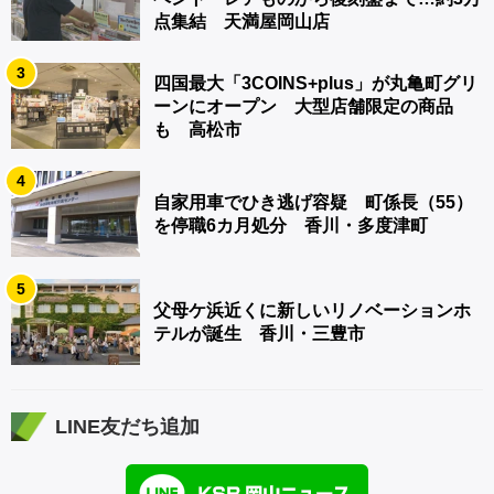
点集結 天満屋岡山店
3
四国最大「3COINS+plus」が丸亀町グリ
ーンにオープン 大型店舗限定の商品
も 高松市
4
自家用車でひき逃げ容疑 町係長（55）
を停職6カ月処分 香川・多度津町
5
父母ケ浜近くに新しいリノベーションホ
テルが誕生 香川・三豊市
LINE友だち追加