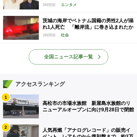
エンタメ
3時間前
茨城の海岸でベトナム国籍の男性2人が溺
れ1人死亡 「離岸流」に巻き込まれたか
社会
3時間前
全国ニュース記事一覧
アクセスランキング
1
高松市の市場水族館 新屋島水族館のリ
ニューアルオープンに向け9月28日で閉館
2
人気再燃「アナログレコード」の販売イ
ベント レアものから復刻盤まで…約3万