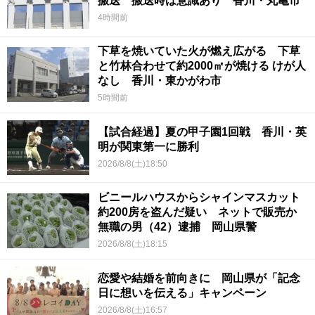
搬送 搬送時は意識あり 香川・丸亀市
4時間前
下草を焼いていた火が燃え広がる 下草
と竹林合わせて約2000㎡が焼ける けが人
なし 香川・東かがわ市
5時間前
【試合経過】夏の甲子園1回戦 香川・英
明が関東第一に勝利
2026/8/8(土)18:50
ビニールハウスからシャインマスカット
約200房を盗んだ疑い ネットで販売か
無職の男（42）逮捕 岡山県警
2026/8/8(土)18:15
恋愛や結婚を前向きに 岡山県が「記念
日に想いを伝える」キャンペーン
2026/8/8(土)16:57