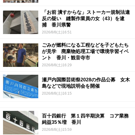
「お前 潰すからな」ストーカー規制法違
反の疑い 縫製作業員の女（43）を逮
捕 香川県警
2026/8/8(土)16:51
ごみが燃料になる工程などを子どもたち
が見学 廃棄物処理工場で環境学習イベ
ント 香川・観音寺市
2026/8/8(土)16:29
瀬戸内国際芸術祭2028の作品公募 女木
島などで現地説明会を開催
2026/8/8(土)16:15
百十四銀行 第１四半期決算 コア業務
純益35％増 香川
2026/8/8(土)15:59