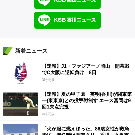
新着ニュース
【速報】J1・ファジアーノ岡山 開幕戦
でC大阪に逆転負け 8日
3時間前
【速報】夏の甲子園 英明(香川)が関東第
一(東東京)との投手戦制す エース冨岡は9
回1失点完投
4時間前
「火が服に燃え移った」86歳女性が救急