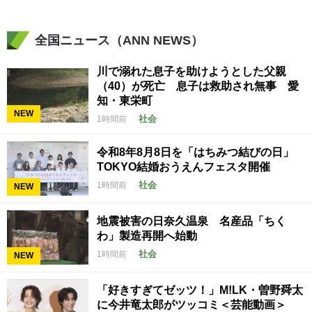
全国ニュース（ANN NEWS）
川で溺れた息子を助けようとした父親
（40）が死亡 息子は救助され無事 愛
知・東栄町
NEW
社会
1時間前
令和8年8月8日を「はちみつ結びの日」
TOKYO結婚おうえんフェスタ開催
社会
1時間前
NEW
地震被害の日奈久温泉 名産品「ちく
わ」製造再開へ始動
社会
1時間前
NEW
「好きすぎてゼッツ！」M!LK・曽野舜太
に今井竜太郎がツッコミ＜芸能動画＞