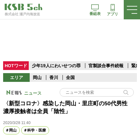
番組表
アプリ
株式会社 瀬戸内海放送
HOTワード
少年19人にわいせつの罪
官製談合事件続報
緊急
エリア
岡山
香川
全国
ニュース
〈新型コロナ〉感染した岡山・里庄町の50代男性
濃厚接触者は全員「陰性」
2020/3/28 11:40
岡山
科学・医療