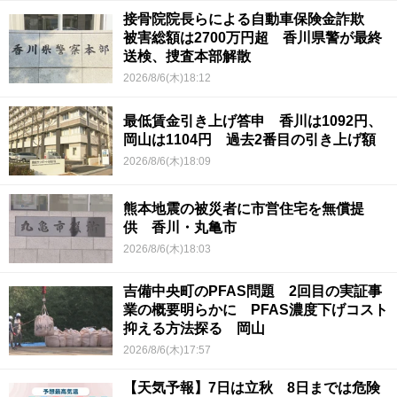
接骨院院長らによる自動車保険金詐欺
被害総額は2700万円超 香川県警が最終
送検、捜査本部解散
2026/8/6(木)18:12
最低賃金引き上げ答申 香川は1092円、
岡山は1104円 過去2番目の引き上げ額
2026/8/6(木)18:09
熊本地震の被災者に市営住宅を無償提
供 香川・丸亀市
2026/8/6(木)18:03
吉備中央町のPFAS問題 2回目の実証事
業の概要明らかに PFAS濃度下げコスト
抑える方法探る 岡山
2026/8/6(木)17:57
【天気予報】7日は立秋 8日までは危険