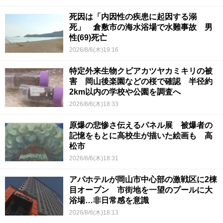
死因は「内因性の疾患に起因する溺
死」 倉敷市の海水浴場で水難事故 男
性(69)死亡
2026/8/6(木)19:16
特定外来生物クビアカツヤカミキリの被
害 岡山後楽園などの桜で確認 半径約
2km以内の学校や公園を調査へ
2026/8/6(木)18:33
原爆の悲惨さ伝えるパネル展 被爆者の
記憶をもとに高校生が描いた絵画も 高
松市
2026/8/6(木)18:31
アパホテルが岡山市中心部の激戦区に2棟
目オープン 市街地を一望のプールに大
浴場…非日常感を意識
2026/8/6(木)18:13