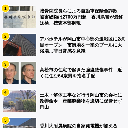
1
接骨院院長らによる自動車保険金詐欺
被害総額は2700万円超 香川県警が最終
送検、捜査本部解散
2
アパホテルが岡山市中心部の激戦区に2棟
目オープン 市街地を一望のプールに大
浴場…非日常感を意識
3
高松市の住宅で起きた強盗致傷事件 近
くに住む64歳男を指名手配
4
土木・解体工事など行う岡山市の会社に
改善命令 産業廃棄物を適切に保管せず
岡山
5
香川大附属病院の自家発電機が燃える