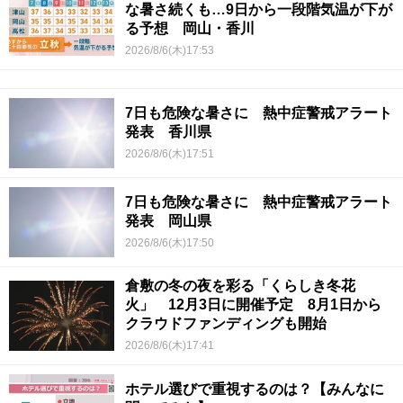
な暑さ続くも…9日から一段階気温が下が
る予想 岡山・香川
2026/8/6(木)17:53
7日も危険な暑さに 熱中症警戒アラート
発表 香川県
2026/8/6(木)17:51
7日も危険な暑さに 熱中症警戒アラート
発表 岡山県
2026/8/6(木)17:50
倉敷の冬の夜を彩る「くらしき冬花
火」 12月3日に開催予定 8月1日から
クラウドファンディングも開始
2026/8/6(木)17:41
ホテル選びで重視するのは？【みんなに