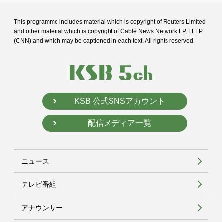
This programme includes material which is copyright of Reuters Limited
and
other material which is copyright of Cable News Network LP, LLLP
(CNN) and
which may be captioned in each text. All rights reserved.
KSB 公式SNSアカウント
配信メディア一覧
ニュース
テレビ番組
アナウンサー