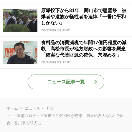
原爆投下から81年 岡山市で慰霊祭 被
爆者や遺族が犠牲者を追悼「一番に平和
しかない」
2026/8/6(木)16:45
食料品の消費減税で年間17億円程度の減
収…高松市長が地方財政への影響を懸念
「確実な代替財源の確保、穴埋めを」
2026/8/6(木)16:38
ニュース記事一覧
ホーム
ニュース
社会
〈新型コロナ〉三豊市の40代男性が感染 県外の友人ら9人で会
食 香川県で62人に