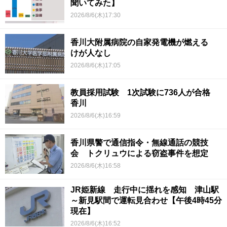
聞いてみた】
2026/8/6(木)17:30
香川大附属病院の自家発電機が燃える
けが人なし
2026/8/6(木)17:05
教員採用試験 1次試験に736人が合格
香川
2026/8/6(木)16:59
香川県警で通信指令・無線通話の競技
会 トクリュウによる窃盗事件を想定
2026/8/6(木)16:58
JR姫新線 走行中に揺れを感知 津山駅
～新見駅間で運転見合わせ【午後4時45分
現在】
2026/8/6(木)16:52