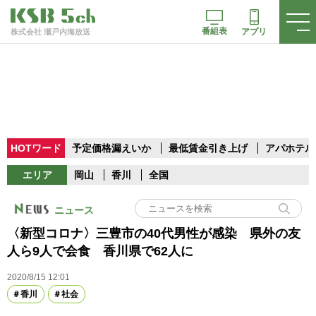
番組表
アプリ
株式会社 瀬戸内海放送
HOTワード
予定価格漏えいか
最低賃金引き上げ
アパホテル
エリア
岡山
香川
全国
ニュース
〈新型コロナ〉三豊市の40代男性が感染 県外の友
人ら9人で会食 香川県で62人に
2020/8/15 12:01
香川
社会