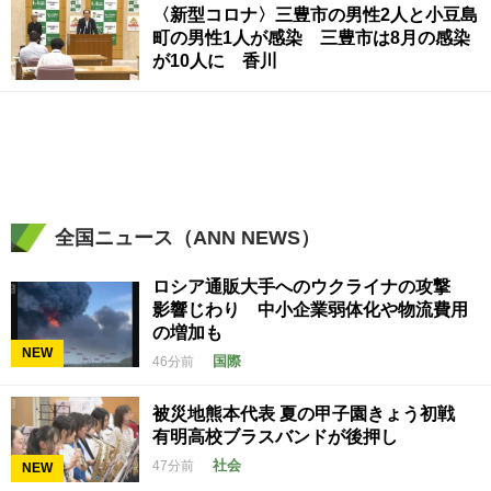
〈新型コロナ〉三豊市の男性2人と小豆島
町の男性1人が感染 三豊市は8月の感染
が10人に 香川
全国ニュース（ANN NEWS）
ロシア通販大手へのウクライナの攻撃
影響じわり 中小企業弱体化や物流費用
の増加も
NEW
国際
46分前
被災地熊本代表 夏の甲子園きょう初戦
有明高校ブラスバンドが後押し
社会
47分前
NEW