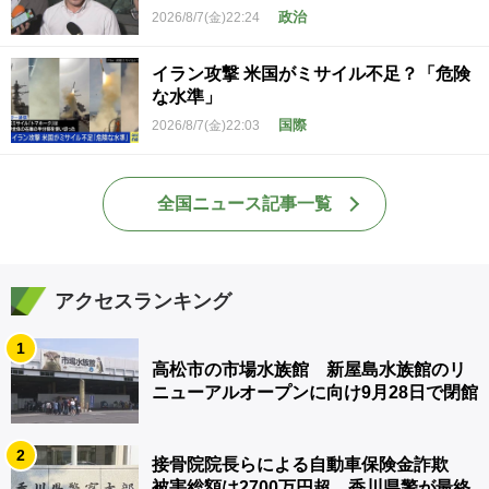
政治
2026/8/7(金)22:24
イラン攻撃 米国がミサイル不足？「危険
な水準」
国際
2026/8/7(金)22:03
全国ニュース記事一覧
アクセスランキング
1
高松市の市場水族館 新屋島水族館のリ
ニューアルオープンに向け9月28日で閉館
2
接骨院院長らによる自動車保険金詐欺
被害総額は2700万円超 香川県警が最終