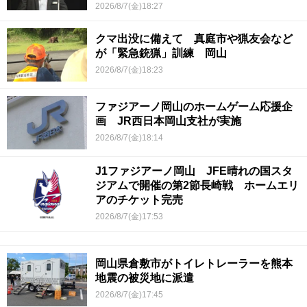
2026/8/7(金)18:27
クマ出没に備えて 真庭市や猟友会など
が「緊急銃猟」訓練 岡山
2026/8/7(金)18:23
ファジアーノ岡山のホームゲーム応援企
画 JR西日本岡山支社が実施
2026/8/7(金)18:14
J1ファジアーノ岡山 JFE晴れの国スタ
ジアムで開催の第2節長崎戦 ホームエリ
アのチケット完売
2026/8/7(金)17:53
岡山県倉敷市がトイレトレーラーを熊本
地震の被災地に派遣
2026/8/7(金)17:45