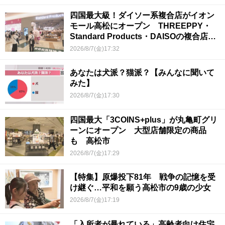
四国最大級！ダイソー系複合店がイオン
モール高松にオープン THREEPPY・
Standard Products・DAISOの複合店は
香川県初
2026/8/7(金)17:32
あなたは犬派？猫派？【みんなに聞いて
みた】
2026/8/7(金)17:30
四国最大「3COINS+plus」が丸亀町グリ
ーンにオープン 大型店舗限定の商品
も 高松市
2026/8/7(金)17:29
【特集】原爆投下81年 戦争の記憶を受
け継ぐ…平和を願う高松市の9歳の少女
2026/8/7(金)17:19
「入所者が暴れている」高齢者向け住宅