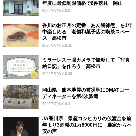
年度に最低制限価格で6件落札 岡山
2026/8/7(金)18:57
香川のお正月の定番「あん餅雑煮」を1年
中楽しめる 老舗和菓子店の喫茶スペー
ス 高松市
2026/8/7(金)18:45
ミラーレス一眼カメラで撮影して「写真
絵日記」を作ろう 高松市
2026/8/7(金)18:39
岡山県 熊本地震の被災地にDMATコー
ディネーターを第4次派遣
2026/8/7(金)18:31
JA香川県 県産コシヒカリの仮渡金を前
年より3割減の1万8000円に 農家から不
安の声