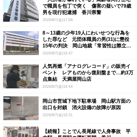
で職員を包丁で突く 傷害の疑いで79歳
男を現行犯逮捕 香川県警
2026/8/7(金)17:08
8～13歳の少年19人にわいせつな行為を
した罪など 元団体職員の男(31)に懲役
15年の判決 岡山地裁「常習性は際立っ
ていて被害結果も非常に重い」
2026/8/7(金)16:47
人気再燃「アナログレコード」の販売イ
ベント レアものから復刻盤まで…約3万
点集結 天満屋岡山店
2026/8/7(金)16:44
岡山市営城下地下駐車場 岡山駅方面の
出口を封鎖 消火設備の故障が原因
2026/8/7(金)16:31
【続報】ことでん長尾線で人身事故 平