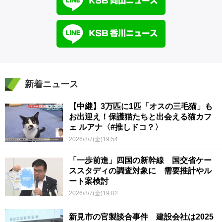
新着ニュース
【中継】3万匹に1匹「オスの三毛猫」も
お出迎え！保護猫たちと出会える猫カフ
ェ ルアナ〈#推しドコ？〉
2026/8/7(金)19:54
「一歩前進」四国の新幹線 国交省ケー
ススタディの調査対象に 需要推計やル
ート案検討
2026/8/7(金)19:02
新見市の官製談合事件 建設会社は2025