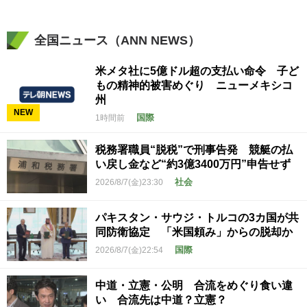
全国ニュース（ANN NEWS）
米メタ社に5億ドル超の支払い命令 子ど
もの精神的被害めぐり ニューメキシコ
州
NEW
国際
1時間前
税務署職員“脱税”で刑事告発 競艇の払
い戻し金など“約3億3400万円”申告せず
社会
2026/8/7(金)23:30
パキスタン・サウジ・トルコの3カ国が共
同防衛協定 「米国頼み」からの脱却か
国際
2026/8/7(金)22:54
中道・立憲・公明 合流をめぐり食い違
い 合流先は中道？立憲？