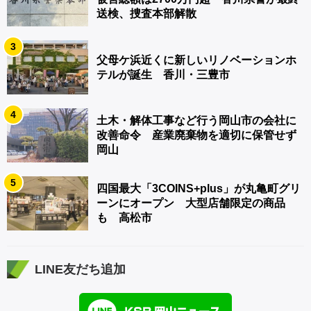
送検、捜査本部解散
3
父母ケ浜近くに新しいリノベーションホ
テルが誕生 香川・三豊市
4
土木・解体工事など行う岡山市の会社に
改善命令 産業廃棄物を適切に保管せず
岡山
5
四国最大「3COINS+plus」が丸亀町グリ
ーンにオープン 大型店舗限定の商品
も 高松市
LINE友だち追加