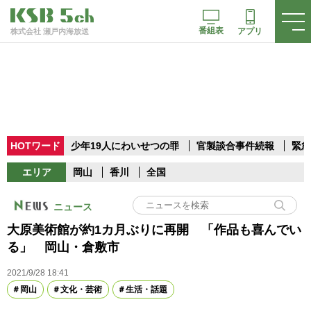
番組表
アプリ
株式会社 瀬戸内海放送
HOTワード
少年19人にわいせつの罪
官製談合事件続報
緊急
エリア
岡山
香川
全国
ニュース
大原美術館が約1カ月ぶりに再開 「作品も喜んでい
る」 岡山・倉敷市
2021/9/28 18:41
岡山
文化・芸術
生活・話題