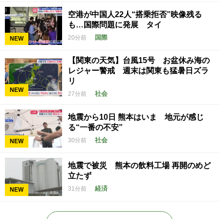
空港が中国人22人“搭乗拒否”映像残る
も…国際問題に発展 タイ
国際
20分前
NEW
【関東の天気】台風15号 お盆休み海の
レジャー警戒 週末は関東も猛暑日ズラ
リ
NEW
社会
27分前
地震から10日 熊本はいま 地元が感じ
る“一番の不安”
社会
30分前
NEW
地震で被災 熊本の飲料工場 再開のめど
立たず
経済
31分前
NEW