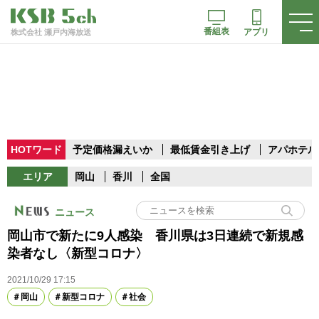
番組表
アプリ
株式会社 瀬戸内海放送
HOTワード
予定価格漏えいか
最低賃金引き上げ
アパホテル
エリア
岡山
香川
全国
ニュース
岡山市で新たに9人感染 香川県は3日連続で新規感
染者なし〈新型コロナ〉
2021/10/29 17:15
岡山
新型コロナ
社会