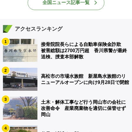
全国ニュース記事一覧
アクセスランキング
1
接骨院院長らによる自動車保険金詐欺
被害総額は2700万円超 香川県警が最終
送検、捜査本部解散
2
高松市の市場水族館 新屋島水族館のリ
ニューアルオープンに向け9月28日で閉館
3
土木・解体工事など行う岡山市の会社に
改善命令 産業廃棄物を適切に保管せず
岡山
4