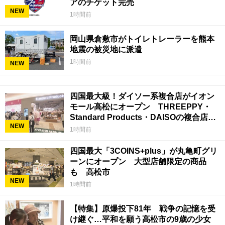
アのチケット完売
NEW
1時間前
岡山県倉敷市がトイレトレーラーを熊本
地震の被災地に派遣
1時間前
NEW
四国最大級！ダイソー系複合店がイオン
モール高松にオープン THREEPPY・
Standard Products・DAISOの複合店は
NEW
香川県初
1時間前
四国最大「3COINS+plus」が丸亀町グリ
ーンにオープン 大型店舗限定の商品
も 高松市
NEW
1時間前
【特集】原爆投下81年 戦争の記憶を受
け継ぐ…平和を願う高松市の9歳の少女