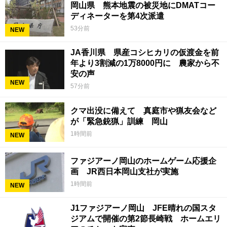
岡山県 熊本地震の被災地にDMATコー
ディネーターを第4次派遣
53分前
NEW
JA香川県 県産コシヒカリの仮渡金を前
年より3割減の1万8000円に 農家から不
安の声
NEW
57分前
クマ出没に備えて 真庭市や猟友会など
が「緊急銃猟」訓練 岡山
1時間前
NEW
ファジアーノ岡山のホームゲーム応援企
画 JR西日本岡山支社が実施
1時間前
NEW
J1ファジアーノ岡山 JFE晴れの国スタ
ジアムで開催の第2節長崎戦 ホームエリ