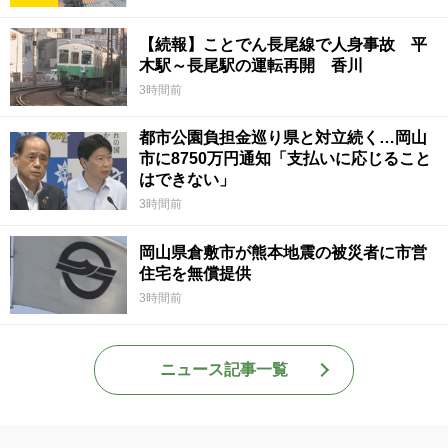
【続報】ことでん長尾線で人身事故 平
木駅～長尾駅の運転再開 香川
3時間前
都市公園負担金巡り県と対立続く…岡山
市に8750万円通知「支払いに応じること
はできない」
3時間前
岡山県倉敷市が熊本地震の被災者に市営
住宅を無償提供
3時間前
ニュース記事一覧