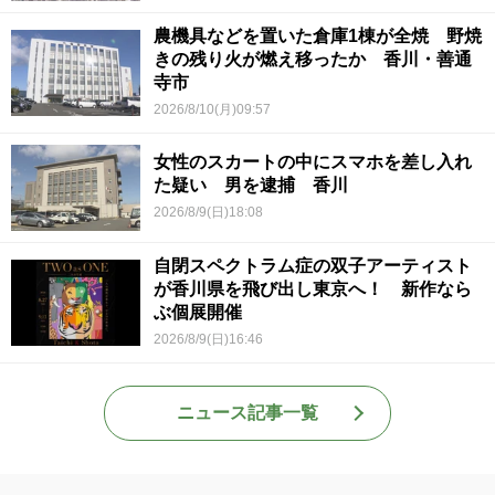
農機具などを置いた倉庫1棟が全焼 野焼
きの残り火が燃え移ったか 香川・善通
寺市
2026/8/10(月)09:57
女性のスカートの中にスマホを差し入れ
た疑い 男を逮捕 香川
2026/8/9(日)18:08
自閉スペクトラム症の双子アーティスト
が香川県を飛び出し東京へ！ 新作なら
ぶ個展開催
2026/8/9(日)16:46
ニュース記事一覧