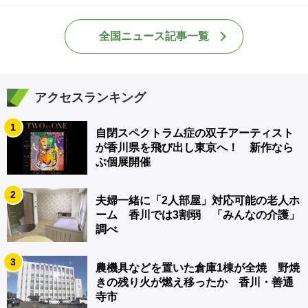
全国ニュース記事一覧
アクセスランキング
1
自閉スペクトラム症の双子アーティスト
が香川県を飛び出し東京へ！ 新作なら
ぶ個展開催
2
夫婦一緒に「2人部屋」対応可能の老人ホ
ーム 香川では3割弱 「みんなの介護」
調べ
3
農機具などを置いた倉庫1棟が全焼 野焼
きの残り火が燃え移ったか 香川・善通
寺市