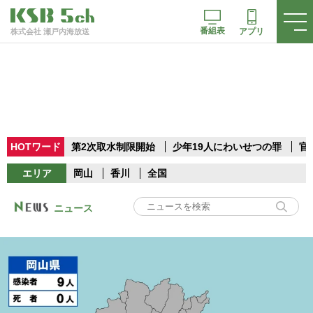
番組表
アプリ
株式会社 瀬戸内海放送
HOTワード
第2次取水制限開始
少年19人にわいせつの罪
官
エリア
岡山
香川
全国
ニュース