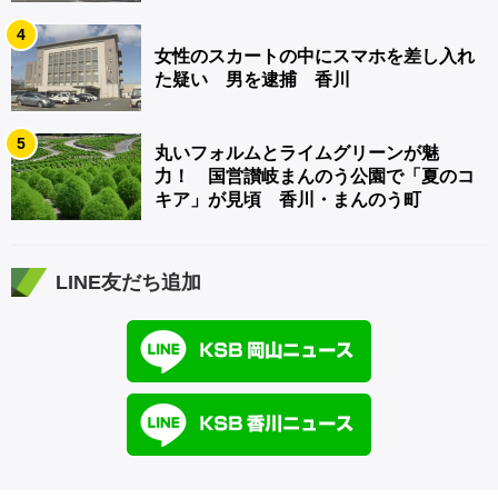
4
女性のスカートの中にスマホを差し入れ
た疑い 男を逮捕 香川
5
丸いフォルムとライムグリーンが魅
力！ 国営讃岐まんのう公園で「夏のコ
キア」が見頃 香川・まんのう町
LINE友だち追加