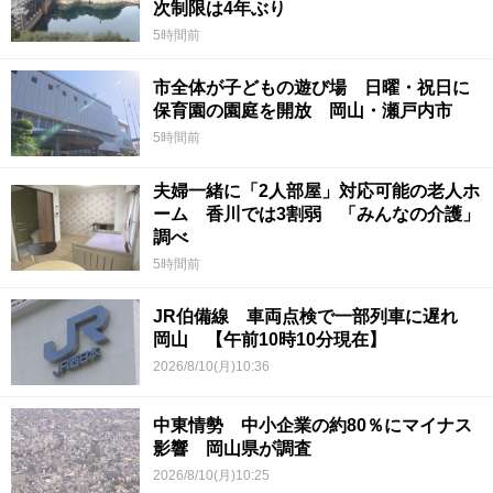
次制限は4年ぶり
5時間前
市全体が子どもの遊び場 日曜・祝日に
保育園の園庭を開放 岡山・瀬戸内市
5時間前
夫婦一緒に「2人部屋」対応可能の老人ホ
ーム 香川では3割弱 「みんなの介護」
調べ
5時間前
JR伯備線 車両点検で一部列車に遅れ
岡山 【午前10時10分現在】
2026/8/10(月)10:36
中東情勢 中小企業の約80％にマイナス
影響 岡山県が調査
2026/8/10(月)10:25