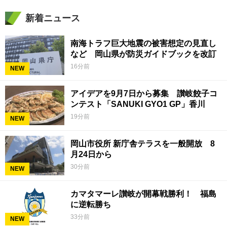
新着ニュース
南海トラフ巨大地震の被害想定の見直し
など 岡山県が防災ガイドブックを改訂
16分前
NEW
アイデアを9月7日から募集 讃岐餃子コ
ンテスト「SANUKI GYO1 GP」香川
19分前
NEW
岡山市役所 新庁舎テラスを一般開放 8
月24日から
30分前
NEW
カマタマーレ讃岐が開幕戦勝利！ 福島
に逆転勝ち
33分前
NEW