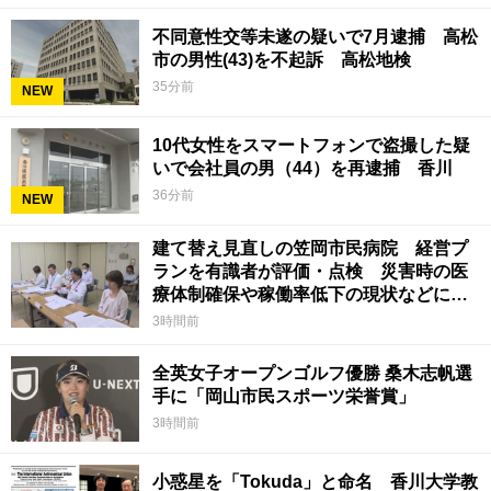
不同意性交等未遂の疑いで7月逮捕 高松
市の男性(43)を不起訴 高松地検
35分前
NEW
10代女性をスマートフォンで盗撮した疑
いで会社員の男（44）を再逮捕 香川
36分前
NEW
建て替え見直しの笠岡市民病院 経営プ
ランを有識者が評価・点検 災害時の医
療体制確保や稼働率低下の現状などに意
見 岡山
3時間前
全英女子オープンゴルフ優勝 桑木志帆選
手に「岡山市民スポーツ栄誉賞」
3時間前
小惑星を「Tokuda」と命名 香川大学教