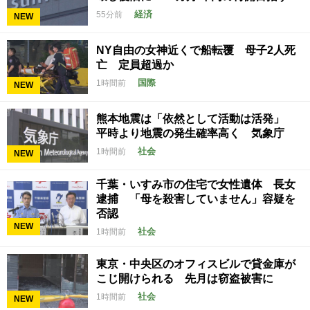
経済
55分前
NEW
NY自由の女神近くで船転覆 母子2人死
亡 定員超過か
国際
1時間前
NEW
熊本地震は「依然として活動は活発」
平時より地震の発生確率高く 気象庁
社会
1時間前
NEW
千葉・いすみ市の住宅で女性遺体 長女
逮捕 「母を殺害していません」容疑を
否認
NEW
社会
1時間前
東京・中央区のオフィスビルで貸金庫が
こじ開けられる 先月は窃盗被害に
社会
1時間前
NEW