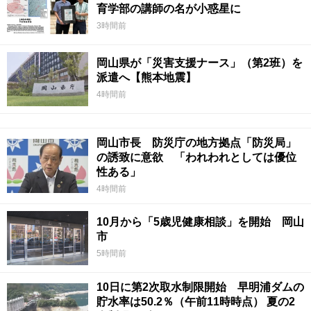
育学部の講師の名が小惑星に
3時間前
岡山県が「災害支援ナース」（第2班）を
派遣へ【熊本地震】
4時間前
岡山市長 防災庁の地方拠点「防災局」
の誘致に意欲 「われわれとしては優位
性ある」
4時間前
10月から「5歳児健康相談」を開始 岡山
市
5時間前
10日に第2次取水制限開始 早明浦ダムの
貯水率は50.2％（午前11時時点） 夏の2