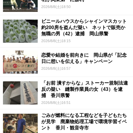
2026/8/8(土)18:50
ビニールハウスからシャインマスカット
約200房を盗んだ疑い ネットで販売か
無職の男（42）逮捕 岡山県警
2026/8/8(土)18:15
恋愛や結婚を前向きに 岡山県が「記念
日に想いを伝える」キャンペーン
2026/8/8(土)16:57
「お前 潰すからな」ストーカー規制法違
反の疑い 縫製作業員の女（43）を逮
捕 香川県警
2026/8/8(土)16:51
ごみが燃料になる工程などを子どもたち
が見学 廃棄物処理工場で環境学習イベ
ント 香川・観音寺市