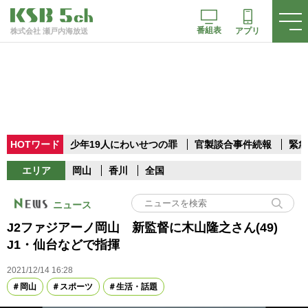
番組表
アプリ
株式会社 瀬戸内海放送
HOTワード
少年19人にわいせつの罪
官製談合事件続報
緊急
エリア
岡山
香川
全国
ニュース
J2ファジアーノ岡山 新監督に木山隆之さん(49)
J1・仙台などで指揮
2021/12/14 16:28
岡山
スポーツ
生活・話題