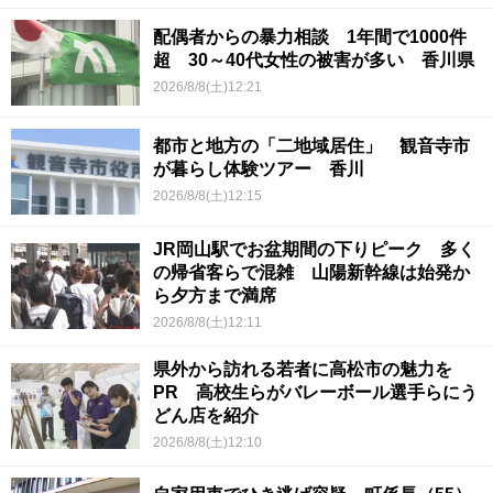
配偶者からの暴力相談 1年間で1000件
超 30～40代女性の被害が多い 香川県
2026/8/8(土)12:21
都市と地方の「二地域居住」 観音寺市
が暮らし体験ツアー 香川
2026/8/8(土)12:15
JR岡山駅でお盆期間の下りピーク 多く
の帰省客らで混雑 山陽新幹線は始発か
ら夕方まで満席
2026/8/8(土)12:11
県外から訪れる若者に高松市の魅力を
PR 高校生らがバレーボール選手らにう
どん店を紹介
2026/8/8(土)12:10