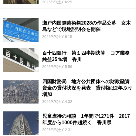
2026/8/8(土)16:29
瀬戸内国際芸術祭2028の作品公募 女木
島などで現地説明会を開催
2026/8/8(土)16:15
百十四銀行 第１四半期決算 コア業務
純益35％増 香川
2026/8/8(土)15:59
四国財務局 地方公共団体への財政融資
資金の貸付状況を発表 貸付額は2年ぶり
増加
2026/8/8(土)14:32
児童虐待の相談 1年間で1271件 2017
年度から1000件超続く 香川県
2026/8/8(土)12:31