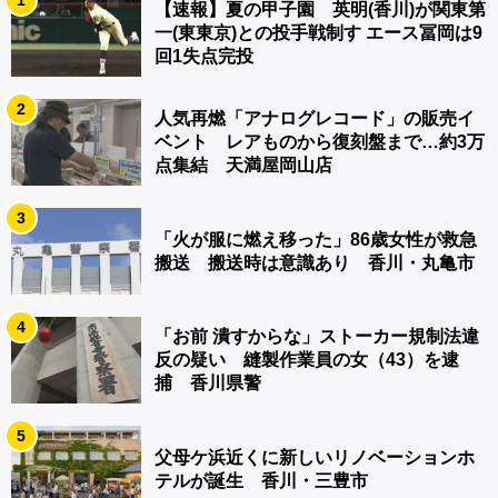
【速報】夏の甲子園 英明(香川)が関東第
一(東東京)との投手戦制す エース冨岡は9
回1失点完投
2
人気再燃「アナログレコード」の販売イ
ベント レアものから復刻盤まで…約3万
点集結 天満屋岡山店
3
「火が服に燃え移った」86歳女性が救急
搬送 搬送時は意識あり 香川・丸亀市
4
「お前 潰すからな」ストーカー規制法違
反の疑い 縫製作業員の女（43）を逮
捕 香川県警
5
父母ケ浜近くに新しいリノベーションホ
テルが誕生 香川・三豊市