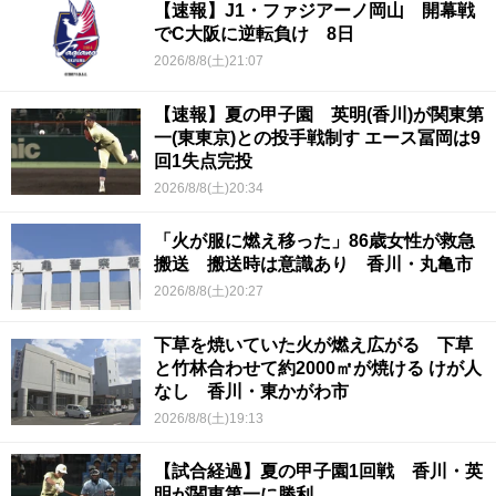
【速報】J1・ファジアーノ岡山 開幕戦
でC大阪に逆転負け 8日
2026/8/8(土)21:07
【速報】夏の甲子園 英明(香川)が関東第
一(東東京)との投手戦制す エース冨岡は9
回1失点完投
2026/8/8(土)20:34
「火が服に燃え移った」86歳女性が救急
搬送 搬送時は意識あり 香川・丸亀市
2026/8/8(土)20:27
下草を焼いていた火が燃え広がる 下草
と竹林合わせて約2000㎡が焼ける けが人
なし 香川・東かがわ市
2026/8/8(土)19:13
【試合経過】夏の甲子園1回戦 香川・英
明が関東第一に勝利