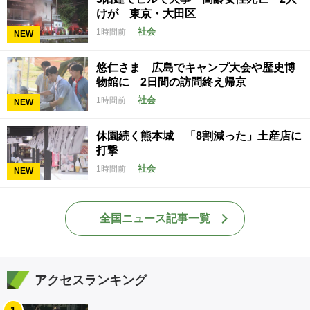
けが 東京・大田区
社会
1時間前
NEW
悠仁さま 広島でキャンプ大会や歴史博
物館に 2日間の訪問終え帰京
社会
1時間前
NEW
休園続く熊本城 「8割減った」土産店に
打撃
社会
1時間前
NEW
全国ニュース記事一覧
アクセスランキング
1