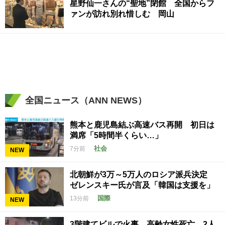
星野仙一さんの“聖地”閉館 全国からフ
ァンが訪れ別れ惜しむ 岡山
全国ニュース（ANN NEWS）
熊本と鹿児島結ぶ高速バス再開 初日は
満席「5時間半くらい…」
社会
7分前
NEW
北朝鮮が3万～5万人のロシア派兵決定
ゼレンスキー氏が言及「韓国は支援を」
国際
13分前
NEW
3階建てビルで火事 高齢女性死亡 2人