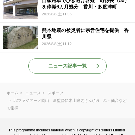
自家用車でひき逃げ容疑 町係長（55）
を停職6カ月処分 香川・多度津町
2026/8/8(土)11:35
熊本地震の被災者に県営住宅を提供 香
川県
2026/8/8(土)11:12
ニュース記事一覧
ホーム
ニュース
スポーツ
J2ファジアーノ岡山 新監督に木山隆之さん(49) J1・仙台など
で指揮
This programme includes material which is copyright of Reuters Limited