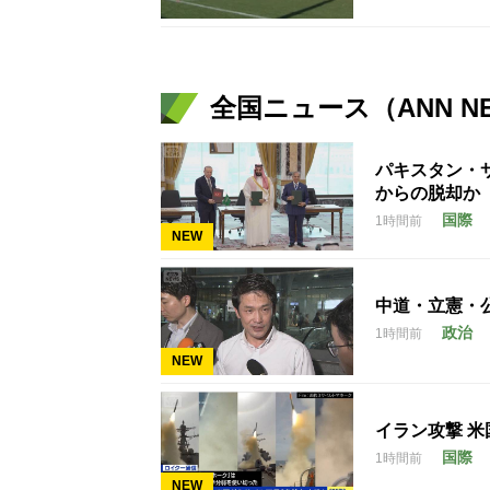
全国ニュース（ANN N
パキスタン・
からの脱却か
国際
1時間前
NEW
中道・立憲・
政治
1時間前
NEW
イラン攻撃 
国際
1時間前
NEW