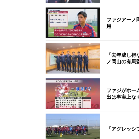
ファジアーノ
用
「去年成し得
ノ岡山の有馬
ファジがホー
出は事実上な
「アグレッシ