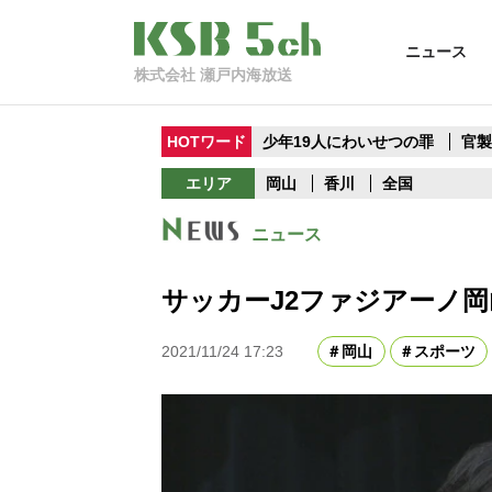
ニュース
株式会社 瀬戸内海放送
HOTワード
少年19人にわいせつの罪
官
エリア
岡山
香川
全国
ニュース
サッカーJ2ファジアーノ
2021/11/24 17:23
岡山
スポーツ