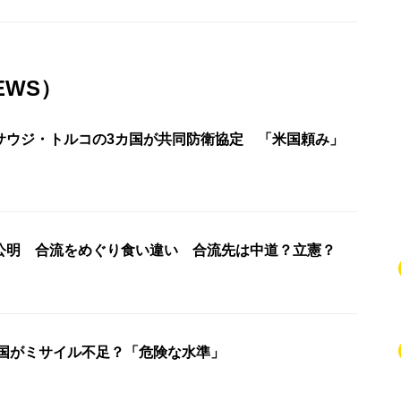
EWS）
サウジ・トルコの3カ国が共同防衛協定 「米国頼み」
公明 合流をめぐり食い違い 合流先は中道？立憲？
米国がミサイル不足？「危険な水準」