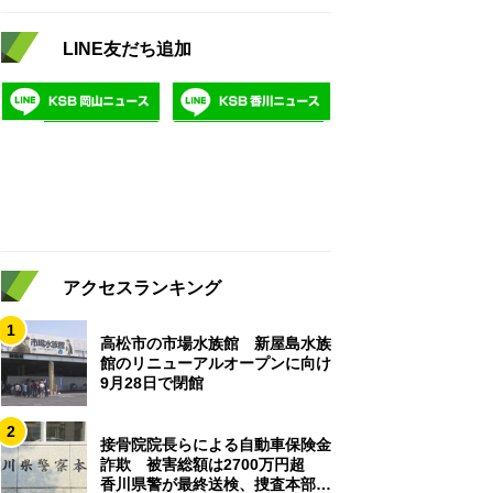
LINE友だち追加
アクセスランキング
1
高松市の市場水族館 新屋島水族
館のリニューアルオープンに向け
9月28日で閉館
2
接骨院院長らによる自動車保険金
詐欺 被害総額は2700万円超
香川県警が最終送検、捜査本部解