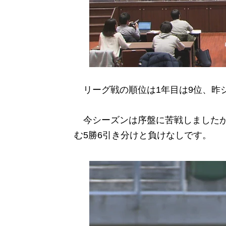
リーグ戦の順位は1年目は9位、昨シ
今シーズンは序盤に苦戦しましたが
む5勝6引き分けと負けなしです。