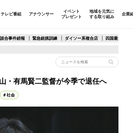
イベント
地域を元気に
テレビ番組
アナウンサー
企業
プレゼント
する取り組み
製談合事件続報
緊急銃猟訓練
ダイソー系複合店
四国最大スリ
岡山・有馬賢二監督が今季で退任へ
社会