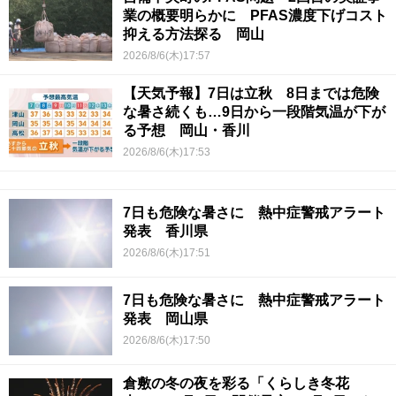
業の概要明らかに PFAS濃度下げコスト
抑える方法探る 岡山
2026/8/6(木)17:57
【天気予報】7日は立秋 8日までは危険
な暑さ続くも…9日から一段階気温が下が
る予想 岡山・香川
2026/8/6(木)17:53
7日も危険な暑さに 熱中症警戒アラート
発表 香川県
2026/8/6(木)17:51
7日も危険な暑さに 熱中症警戒アラート
発表 岡山県
2026/8/6(木)17:50
倉敷の冬の夜を彩る「くらしき冬花