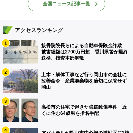
全国ニュース記事一覧
アクセスランキング
1
接骨院院長らによる自動車保険金詐欺
被害総額は2700万円超 香川県警が最終
送検、捜査本部解散
2
土木・解体工事など行う岡山市の会社に
改善命令 産業廃棄物を適切に保管せず
岡山
3
高松市の住宅で起きた強盗致傷事件 近
くに住む64歳男を指名手配
4
アパホテルが岡山市中心部の激戦区に2棟