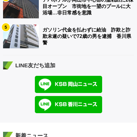
目オープン 市街地を一望のプールに大
浴場…非日常感を意識
5
ガソリン代金を払わずに給油 詐欺と詐
欺未遂の疑いで72歳の男を逮捕 香川県
警
LINE友だち追加
新着ニュース