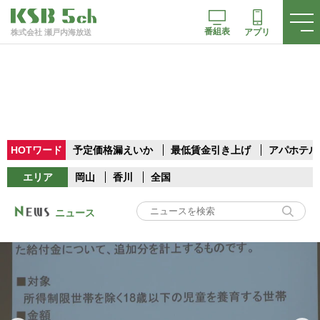
番組表
アプリ
株式会社 瀬戸内海放送
HOTワード
予定価格漏えいか
最低賃金引き上げ
アパホテル
エリア
岡山
香川
全国
ニュース