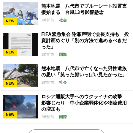
熊本地震 八代市でブルーシート設置支
援始まる 台風13号影響懸念
社会
1時間前
NEW
FIFA緊急集会 謝罪声明で会長支持も 投
資計画めぐり「別の方法で進めるべきだ
った」
NEW
国際
1時間前
熊本地震 八代市で亡くなった男性遺族
の思い「笑った顔いっぱい見たかった」
社会
1時間前
NEW
ロシア通販大手へのウクライナの攻撃
影響じわり 中小企業弱体化や物流費用
の増加も
NEW
国際
2時間前