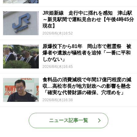
JR姫新線 走行中に揺れを感知 津山駅
～新見駅間で運転見合わせ【午後4時45分
現在】
2026/8/6(木)16:52
原爆投下から81年 岡山市で慰霊祭 被
爆者や遺族が犠牲者を追悼「一番に平和
しかない」
2026/8/6(木)16:45
食料品の消費減税で年間17億円程度の減
収…高松市長が地方財政への影響を懸念
「確実な代替財源の確保、穴埋めを」
2026/8/6(木)16:38
ニュース記事一覧