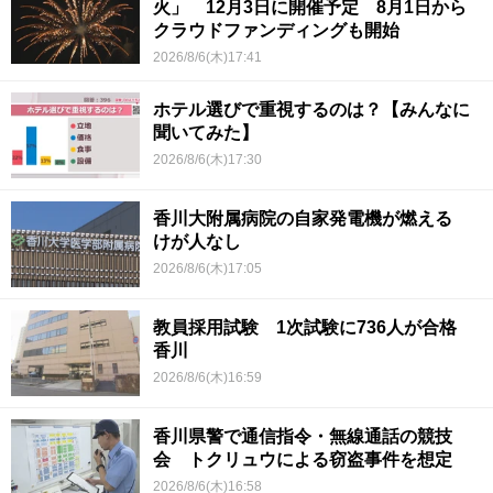
火」 12月3日に開催予定 8月1日から
クラウドファンディングも開始
2026/8/6(木)17:41
ホテル選びで重視するのは？【みんなに
聞いてみた】
2026/8/6(木)17:30
香川大附属病院の自家発電機が燃える
けが人なし
2026/8/6(木)17:05
教員採用試験 1次試験に736人が合格
香川
2026/8/6(木)16:59
香川県警で通信指令・無線通話の競技
会 トクリュウによる窃盗事件を想定
2026/8/6(木)16:58