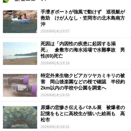
手漕ぎボートが強風で動けず 巡視艇が
救助 けが人なし・笠岡市の北木島南方
沖
2026/8/6(木)19:57
死因は「内因性の疾患に起因する溺
死」 倉敷市の海水浴場で水難事故 男
性(69)死亡
2026/8/6(木)19:16
特定外来生物クビアカツヤカミキリの被
害 岡山後楽園などの桜で確認 半径約
2km以内の学校や公園を調査へ
2026/8/6(木)18:33
原爆の悲惨さ伝えるパネル展 被爆者の
記憶をもとに高校生が描いた絵画も 高
松市
2026/8/6(木)18:31