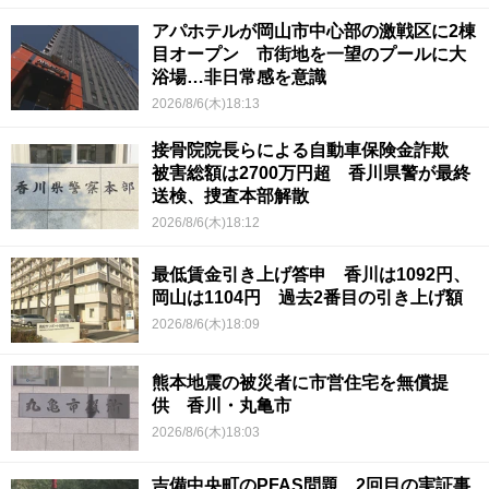
アパホテルが岡山市中心部の激戦区に2棟
目オープン 市街地を一望のプールに大
浴場…非日常感を意識
2026/8/6(木)18:13
接骨院院長らによる自動車保険金詐欺
被害総額は2700万円超 香川県警が最終
送検、捜査本部解散
2026/8/6(木)18:12
最低賃金引き上げ答申 香川は1092円、
岡山は1104円 過去2番目の引き上げ額
2026/8/6(木)18:09
熊本地震の被災者に市営住宅を無償提
供 香川・丸亀市
2026/8/6(木)18:03
吉備中央町のPFAS問題 2回目の実証事