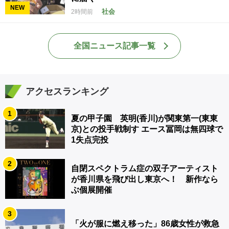
NEW
社会
2時間前
全国ニュース記事一覧
アクセスランキング
1
夏の甲子園 英明(香川)が関東第一(東東
京)との投手戦制す エース冨岡は無四球で
1失点完投
2
自閉スペクトラム症の双子アーティスト
が香川県を飛び出し東京へ！ 新作なら
ぶ個展開催
3
「火が服に燃え移った」86歳女性が救急