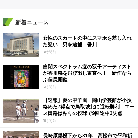
新着ニュース
女性のスカートの中にスマホを差し入れ
た疑い 男を逮捕 香川
3時間前
自閉スペクトラム症の双子アーティスト
が香川県を飛び出し東京へ！ 新作なら
ぶ個展開催
5時間前
【速報】夏の甲子園 岡山学芸館が小技
絡めた7得点で鳥取城北に逆転勝利 エー
ス田路は粘りの投球で9回途中3失点
5時間前
長崎原爆投下から81年 高松市で平和祈