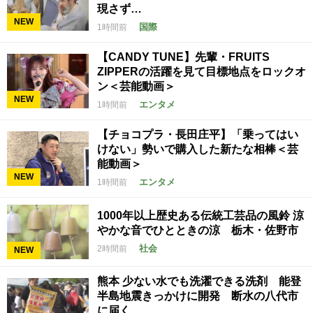
現さず…
NEW
国際
1時間前
【CANDY TUNE】先輩・FRUITS
ZIPPERの活躍を見て目標地点をロックオ
ン＜芸能動画＞
NEW
エンタメ
1時間前
【チョコプラ・長田庄平】「乗ってはい
けない」勢いで購入した新たな相棒＜芸
能動画＞
NEW
エンタメ
1時間前
1000年以上歴史ある伝統工芸品の風鈴 涼
やかな音でひとときの涼 栃木・佐野市
社会
2時間前
NEW
熊本 少ない水でも洗濯できる洗剤 能登
半島地震きっかけに開発 断水の八代市
に届く