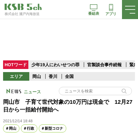
番組表
アプリ
株式会社 瀬戸内海放送
HOTワード
少年19人にわいせつの罪
官製談合事件続報
緊急
エリア
岡山
香川
全国
ニュース
岡山市 子育て世代対象の10万円は現金で 12月27
日から一括給付開始へ
2021/12/14 18:48
岡山
行政
新型コロナ