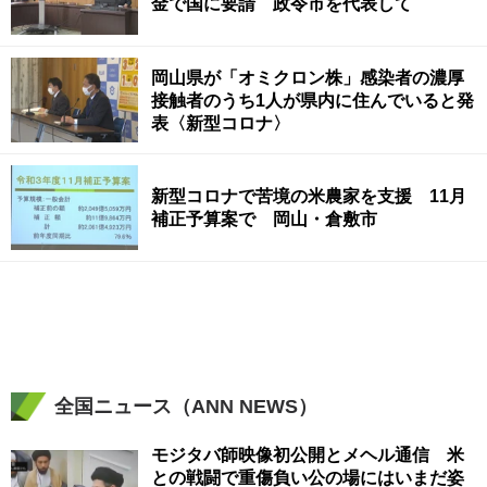
金で国に要請 政令市を代表して
岡山県が「オミクロン株」感染者の濃厚
接触者のうち1人が県内に住んでいると発
表〈新型コロナ〉
新型コロナで苦境の米農家を支援 11月
補正予算案で 岡山・倉敷市
全国ニュース（ANN NEWS）
モジタバ師映像初公開とメヘル通信 米
との戦闘で重傷負い公の場にはいまだ姿