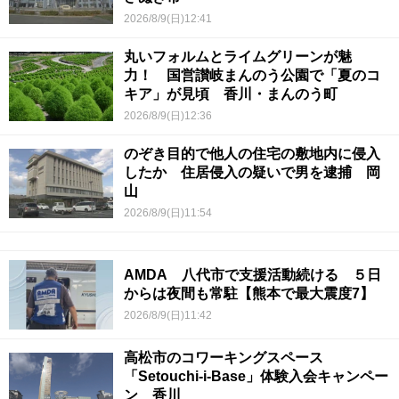
2026/8/9(日)12:41
丸いフォルムとライムグリーンが魅
力！ 国営讃岐まんのう公園で「夏のコ
キア」が見頃 香川・まんのう町
2026/8/9(日)12:36
のぞき目的で他人の住宅の敷地内に侵入
したか 住居侵入の疑いで男を逮捕 岡
山
2026/8/9(日)11:54
AMDA 八代市で支援活動続ける ５日
からは夜間も常駐【熊本で最大震度7】
2026/8/9(日)11:42
高松市のコワーキングスペース
「Setouchi-i-Base」体験入会キャンペー
ン 香川