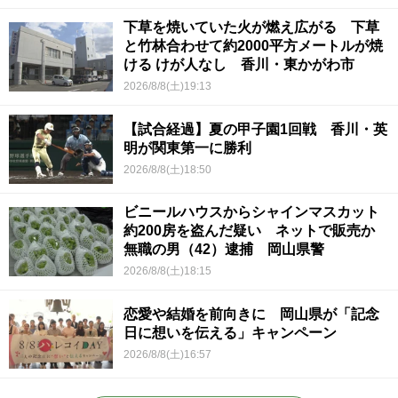
下草を焼いていた火が燃え広がる 下草
と竹林合わせて約2000平方メートルが焼
ける けが人なし 香川・東かがわ市
2026/8/8(土)19:13
【試合経過】夏の甲子園1回戦 香川・英
明が関東第一に勝利
2026/8/8(土)18:50
ビニールハウスからシャインマスカット
約200房を盗んだ疑い ネットで販売か
無職の男（42）逮捕 岡山県警
2026/8/8(土)18:15
恋愛や結婚を前向きに 岡山県が「記念
日に想いを伝える」キャンペーン
2026/8/8(土)16:57