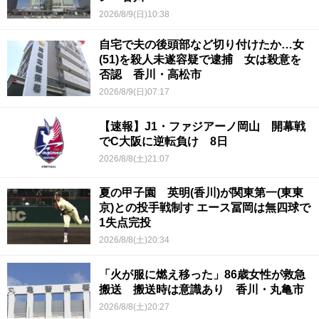
2026/8/9(日)10:38
自宅で夫の後頭部など切り付けたか…女
(51)を殺人未遂容疑で逮捕 女は殺意を
否認 香川・高松市
2026/8/9(日)07:17
【速報】J1・ファジアーノ岡山 開幕戦
でC大阪に逆転負け 8日
2026/8/8(土)21:07
夏の甲子園 英明(香川)が関東第一(東東
京)との投手戦制す エース冨岡は無四球で
1失点完投
2026/8/8(土)20:34
「火が服に燃え移った」86歳女性が救急
搬送 搬送時は意識あり 香川・丸亀市
2026/8/8(土)20:27