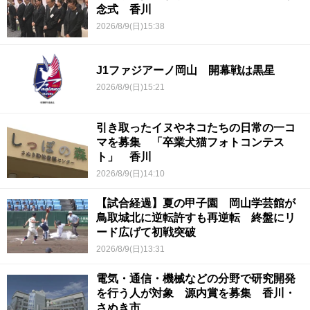
念式 香川
2026/8/9(日)15:38
J1ファジアーノ岡山 開幕戦は黒星
2026/8/9(日)15:21
引き取ったイヌやネコたちの日常の一コ
マを募集 「卒業犬猫フォトコンテス
ト」 香川
2026/8/9(日)14:10
【試合経過】夏の甲子園 岡山学芸館が
鳥取城北に逆転許すも再逆転 終盤にリ
ード広げて初戦突破
2026/8/9(日)13:31
電気・通信・機械などの分野で研究開発
を行う人が対象 源内賞を募集 香川・
さぬき市