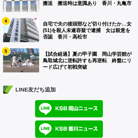
搬送 搬送時は意識あり 香川・丸亀市
4
自宅で夫の後頭部など切り付けたか…女
(51)を殺人未遂容疑で逮捕 女は殺意を
否認 香川・高松市
5
【試合経過】夏の甲子園 岡山学芸館が
鳥取城北に逆転許すも再逆転 終盤にリ
ード広げて初戦突破
LINE友だち追加