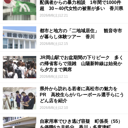
配偶者からの暴力相談 1年間で1000件
超 30～40代女性の被害が多い 香川県
2026/8/8(土)12:21
都市と地方の「二地域居住」 観音寺市
が暮らし体験ツアー 香川
2026/8/8(土)12:15
JR岡山駅でお盆期間の下りピーク 多く
の帰省客らで混雑 山陽新幹線は始発か
ら夕方まで満席
2026/8/8(土)12:11
県外から訪れる若者に高松市の魅力を
PR 高校生らがバレーボール選手らにう
どん店を紹介
2026/8/8(土)12:10
自家用車でひき逃げ容疑 町係長（55）
を停職6カ月処分 香川・多度津町