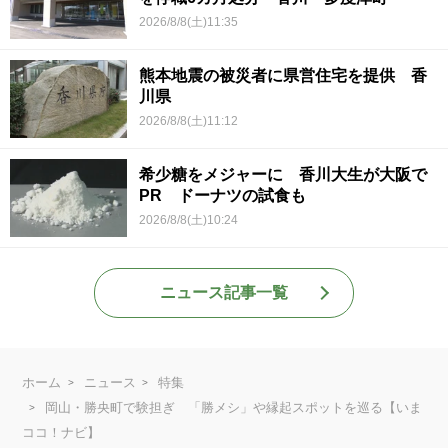
2026/8/8(土)11:35
熊本地震の被災者に県営住宅を提供 香
川県
2026/8/8(土)11:12
希少糖をメジャーに 香川大生が大阪で
PR ドーナツの試食も
2026/8/8(土)10:24
ニュース記事一覧
ホーム
ニュース
特集
岡山・勝央町で験担ぎ 「勝メシ」や縁起スポットを巡る【いま
ココ！ナビ】