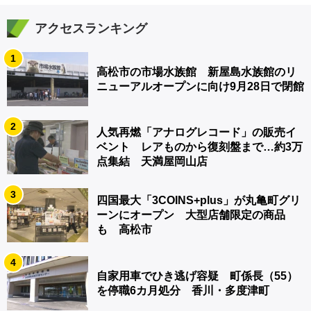
アクセスランキング
1
高松市の市場水族館 新屋島水族館のリ
ニューアルオープンに向け9月28日で閉館
2
人気再燃「アナログレコード」の販売イ
ベント レアものから復刻盤まで…約3万
点集結 天満屋岡山店
3
四国最大「3COINS+plus」が丸亀町グリ
ーンにオープン 大型店舗限定の商品
も 高松市
4
自家用車でひき逃げ容疑 町係長（55）
を停職6カ月処分 香川・多度津町