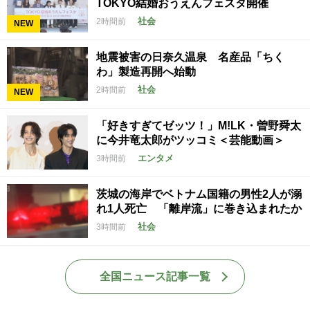
TOKYO結婚おうえんフェスタ開催
社会
2時間前
NEW
地震被害の日奈久温泉 名産品「ちく
わ」製造再開へ始動
社会
2時間前
NEW
「好きすぎてゼッツ！」M!LK・曽野舜太
に今井竜太郎がツッコミ＜芸能動画＞
エンタメ
3時間前
茨城の海岸でベトナム国籍の男性2人が溺
れ1人死亡 「離岸流」に巻き込まれたか
社会
3時間前
全国ニュース記事一覧