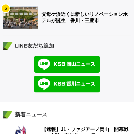
5
父母ケ浜近くに新しいリノベーションホ
テルが誕生 香川・三豊市
LINE友だち追加
新着ニュース
【速報】J1・ファジアーノ岡山 開幕戦