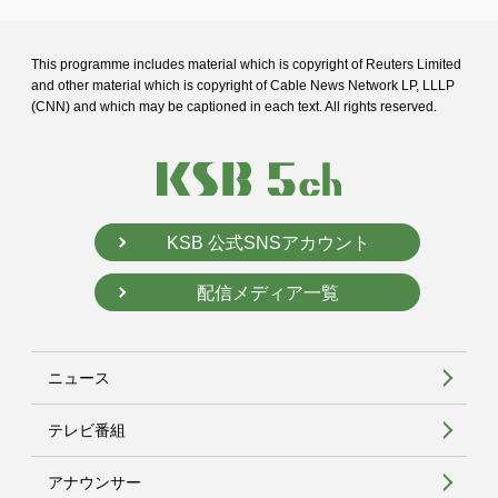
This programme includes material which is copyright of Reuters Limited
and
other material which is copyright of Cable News Network LP, LLLP
(CNN) and
which may be captioned in each text. All rights reserved.
KSB 公式SNSアカウント
配信メディア一覧
ニュース
テレビ番組
アナウンサー