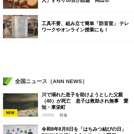
人」ずらり10台が話題 岡山市
工具不要、組み立て簡単「防音室」 テレ
ワークやオンライン授業にも！
全国ニュース（ANN NEWS）
川で溺れた息子を助けようとした父親
（40）が死亡 息子は救助され無事 愛
知・東栄町
NEW
社会
1時間前
令和8年8月8日を「はちみつ結びの日」