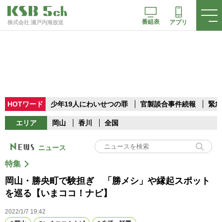
番組表
アプリ
株式会社 瀬戸内海放送
HOTワード
少年19人にわいせつの罪
官製談合事件続報
緊急
エリア
岡山
香川
全国
ニュース
特集
岡山・勝央町で験担ぎ 「勝メシ」や縁起スポット
を巡る【いまココ！ナビ】
2022/1/7 19:42