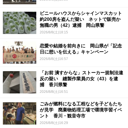
ビニールハウスからシャインマスカット
約200房を盗んだ疑い ネットで販売か
無職の男（42）逮捕 岡山県警
2026/8/8(土)18:15
恋愛や結婚を前向きに 岡山県が「記念
日に想いを伝える」キャンペーン
2026/8/8(土)16:57
「お前 潰すからな」ストーカー規制法違
反の疑い 縫製作業員の女（43）を逮
捕 香川県警
2026/8/8(土)16:51
ごみが燃料になる工程などを子どもたち
が見学 廃棄物処理工場で環境学習イベ
ント 香川・観音寺市
2026/8/8(土)16:29