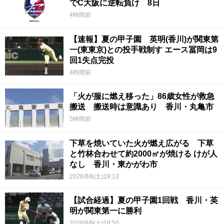
でC大阪に逆転負け 8日
4時間前
【速報】夏の甲子園 英明(香川)が関東第
一(東東京)との投手戦制す エース冨岡は9
回1失点完投
4時間前
「火が服に燃え移った」86歳女性が救急
搬送 搬送時は意識あり 香川・丸亀市
5時間前
下草を焼いていた火が燃え広がる 下草
と竹林合わせて約2000㎡が焼ける けが人
なし 香川・東かがわ市
2026/8/8(土)19:13
【試合経過】夏の甲子園1回戦 香川・英
明が関東第一に勝利
2026/8/8(土)18:50