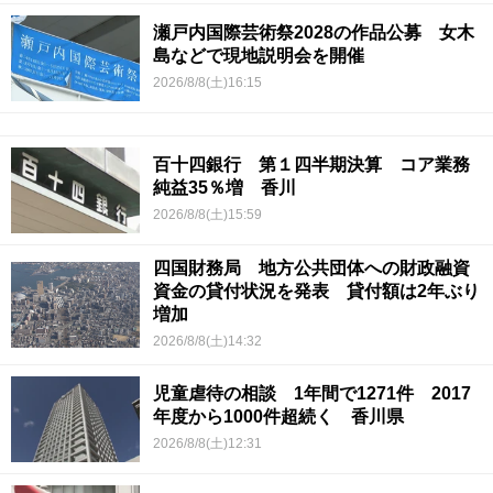
瀬戸内国際芸術祭2028の作品公募 女木
島などで現地説明会を開催
2026/8/8(土)16:15
百十四銀行 第１四半期決算 コア業務
純益35％増 香川
2026/8/8(土)15:59
四国財務局 地方公共団体への財政融資
資金の貸付状況を発表 貸付額は2年ぶり
増加
2026/8/8(土)14:32
児童虐待の相談 1年間で1271件 2017
年度から1000件超続く 香川県
2026/8/8(土)12:31