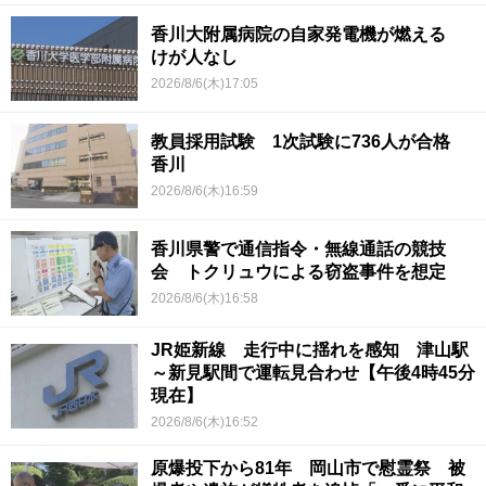
香川大附属病院の自家発電機が燃える
けが人なし
2026/8/6(木)17:05
教員採用試験 1次試験に736人が合格
香川
2026/8/6(木)16:59
香川県警で通信指令・無線通話の競技
会 トクリュウによる窃盗事件を想定
2026/8/6(木)16:58
JR姫新線 走行中に揺れを感知 津山駅
～新見駅間で運転見合わせ【午後4時45分
現在】
2026/8/6(木)16:52
原爆投下から81年 岡山市で慰霊祭 被