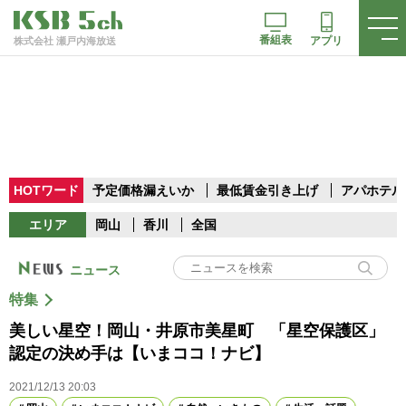
番組表
アプリ
株式会社 瀬戸内海放送
HOTワード
予定価格漏えいか
最低賃金引き上げ
アパホテル
エリア
岡山
香川
全国
ニュース
特集
美しい星空！岡山・井原市美星町 「星空保護区」
認定の決め手は【いまココ！ナビ】
2021/12/13 20:03