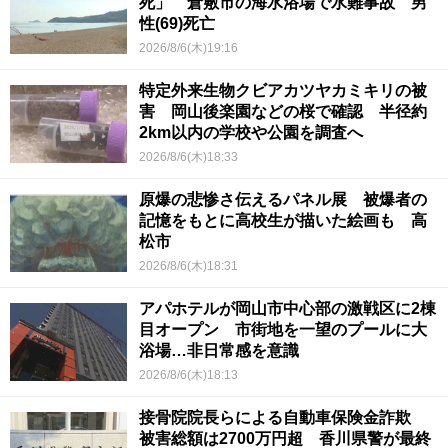
死」 倉敷市の海水浴場で水難事故 男
性(69)死亡
2026/8/6(木)19:16
特定外来生物クビアカツヤカミキリの被
害 岡山後楽園などの桜で確認 半径約
2km以内の学校や公園を調査へ
2026/8/6(木)18:33
原爆の悲惨さ伝えるパネル展 被爆者の
記憶をもとに高校生が描いた絵画も 高
松市
2026/8/6(木)18:31
アパホテルが岡山市中心部の激戦区に2棟
目オープン 市街地を一望のプールに大
浴場…非日常感を意識
2026/8/6(木)18:13
接骨院院長らによる自動車保険金詐欺
被害総額は2700万円超 香川県警が最終