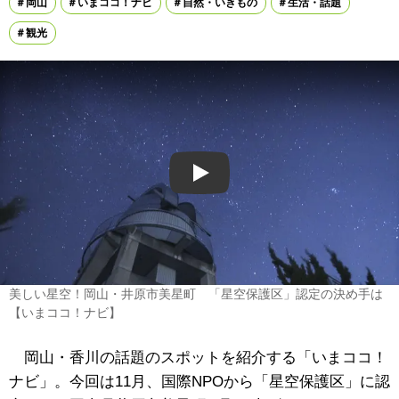
岡山
いまココ！ナビ
自然・いきもの
生活・話題
観光
Play
美しい星空！岡山・井原市美星町 「星空保護区」認定の決め手は
【いまココ！ナビ】
岡山・香川の話題のスポットを紹介する「いまココ！
ナビ」。今回は11月、国際NPOから「星空保護区」に認