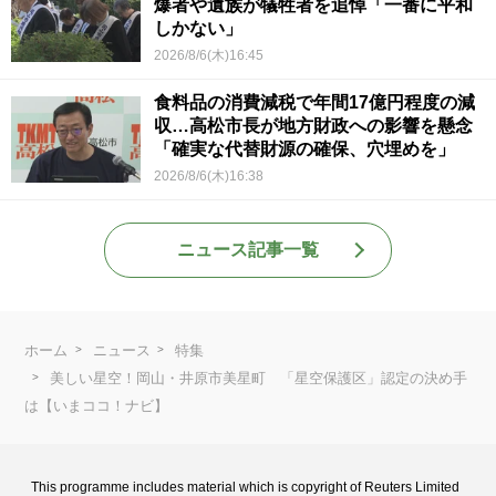
爆者や遺族が犠牲者を追悼「一番に平和
しかない」
2026/8/6(木)16:45
食料品の消費減税で年間17億円程度の減
収…高松市長が地方財政への影響を懸念
「確実な代替財源の確保、穴埋めを」
2026/8/6(木)16:38
ニュース記事一覧
ホーム
ニュース
特集
美しい星空！岡山・井原市美星町 「星空保護区」認定の決め手
は【いまココ！ナビ】
This programme includes material which is copyright of Reuters Limited