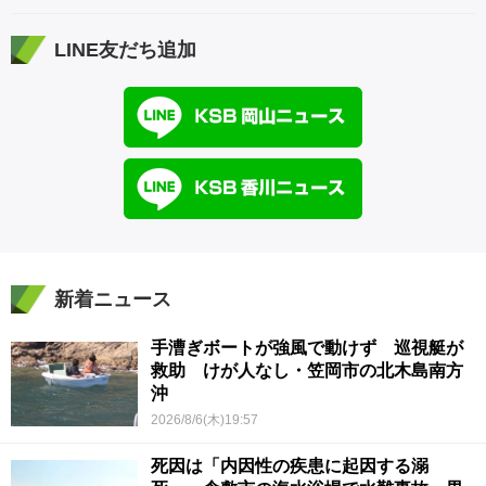
LINE友だち追加
新着ニュース
手漕ぎボートが強風で動けず 巡視艇が
救助 けが人なし・笠岡市の北木島南方
沖
2026/8/6(木)19:57
死因は「内因性の疾患に起因する溺