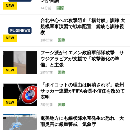
ンが審議
NEW
国際
14分前
台北中心への攻撃阻止「橋封鎖」訓練 大
規模軍事演習で戦車配置 総統も訓練視
察
NEW
国際
1時間前
フーシ派がイエメン政府軍部隊攻撃 サ
ウジアラビアが支援で「攻撃激化の準
備」と主張
NEW
国際
2時間前
「ボイコットの理由は解消されず」欧州
サッカー連盟がFIFA会長不信任を改めて
表明
NEW
国際
2時間前
奄美地方にも線状降水帯発生の恐れ 大
雨災害に厳重警戒 気象庁