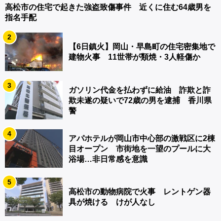
高松市の住宅で起きた強盗致傷事件 近くに住む64歳男を
指名手配
2
【6日鎮火】岡山・早島町の住宅密集地で
建物火事 11世帯が類焼・3人軽傷か
3
ガソリン代金を払わずに給油 詐欺と詐
欺未遂の疑いで72歳の男を逮捕 香川県
警
4
アパホテルが岡山市中心部の激戦区に2棟
目オープン 市街地を一望のプールに大
浴場…非日常感を意識
5
高松市の動物病院で火事 レントゲン器
具が焼ける けが人なし