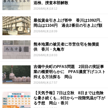
送検、捜査本部解散
2026/8/6(木)18:12
最低賃金引き上げ答申 香川は1092円、
岡山は1104円 過去2番目の引き上げ額
2026/8/6(木)18:09
熊本地震の被災者に市営住宅を無償提
供 香川・丸亀市
2026/8/6(木)18:03
吉備中央町のPFAS問題 2回目の実証事
業の概要明らかに PFAS濃度下げコスト
抑える方法探る 岡山
2026/8/6(木)17:57
【天気予報】7日は立秋 8日までは危険
な暑さ続くも…9日から一段階気温が下が
る予想 岡山・香川