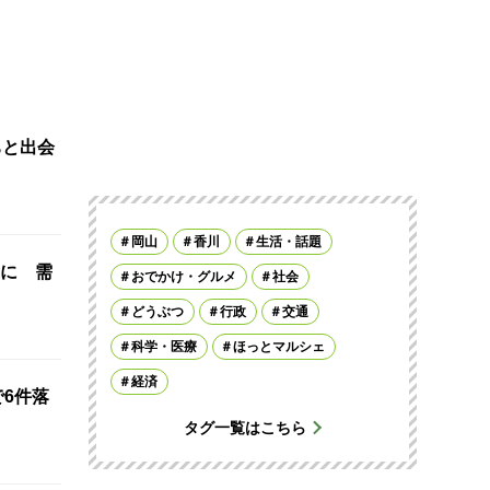
ちと出会
岡山
香川
生活・話題
に 需
おでかけ・グルメ
社会
どうぶつ
行政
交通
科学・医療
ほっとマルシェ
経済
で6件落
タグ一覧はこちら