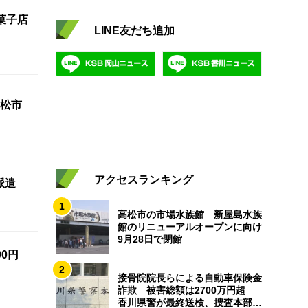
菓子店
LINE友だち追加
松市
アクセスランキング
派遣
1
高松市の市場水族館 新屋島水族
館のリニューアルオープンに向け
9月28日で閉館
0円
2
接骨院院長らによる自動車保険金
詐欺 被害総額は2700万円超
香川県警が最終送検、捜査本部解