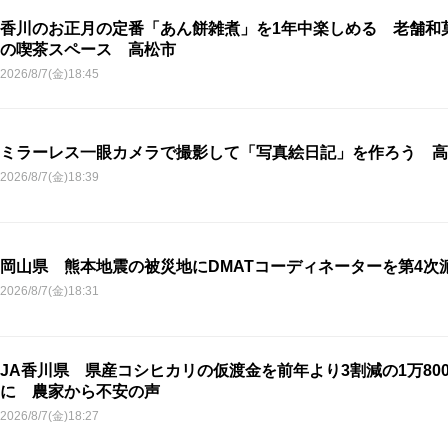
香川のお正月の定番「あん餅雑煮」を1年中楽しめる 老舗和
の喫茶スペース 高松市
2026/8/7(金)18:45
ミラーレス一眼カメラで撮影して「写真絵日記」を作ろう 高
2026/8/7(金)18:39
岡山県 熊本地震の被災地にDMATコーディネーターを第4次
2026/8/7(金)18:31
JA香川県 県産コシヒカリの仮渡金を前年より3割減の1万800
に 農家から不安の声
2026/8/7(金)18:27