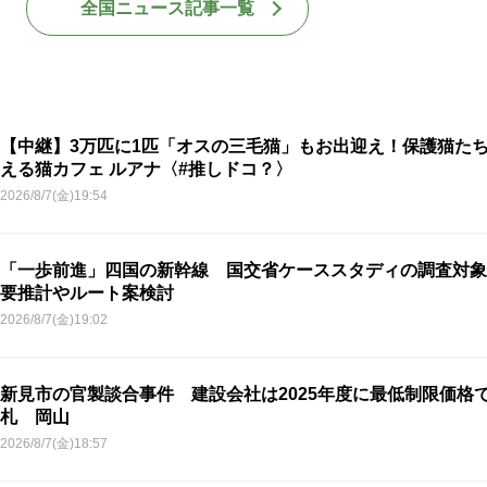
全国ニュース記事一覧
【中継】3万匹に1匹「オスの三毛猫」もお出迎え！保護猫た
える猫カフェ ルアナ〈#推しドコ？〉
2026/8/7(金)19:54
「一歩前進」四国の新幹線 国交省ケーススタディの調査対象
要推計やルート案検討
2026/8/7(金)19:02
新見市の官製談合事件 建設会社は2025年度に最低制限価格
札 岡山
2026/8/7(金)18:57