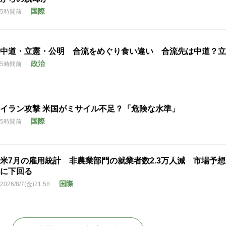
国際
5時間前
中道・立憲・公明 合流をめぐり食い違い 合流先は中道？立
政治
5時間前
イラン攻撃 米国がミサイル不足？「危険な水準」
国際
5時間前
米7月の雇用統計 非農業部門の就業者数2.3万人減 市場予
に下回る
国際
2026/8/7(金)21:58