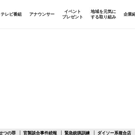
イベント
地域を元気に
テレビ番組
アナウンサー
企業
プレゼント
する取り組み
せつの罪
官製談合事件続報
緊急銃猟訓練
ダイソー系複合店