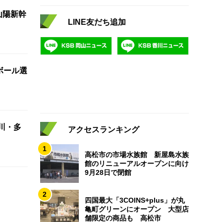
山陽新幹
LINE友だち追加
ボール選
川・多
アクセスランキング
1
高松市の市場水族館 新屋島水族
館のリニューアルオープンに向け
9月28日で閉館
2
四国最大「3COINS+plus」が丸
亀町グリーンにオープン 大型店
舗限定の商品も 高松市