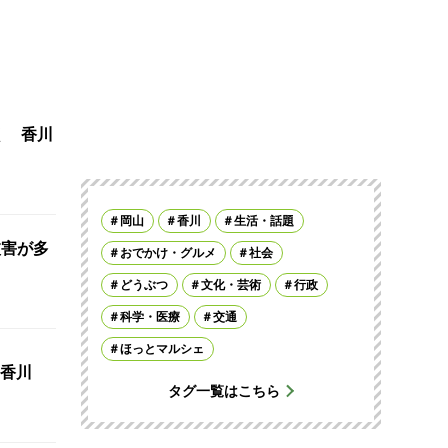
く 香川
岡山
香川
生活・話題
被害が多
おでかけ・グルメ
社会
どうぶつ
文化・芸術
行政
科学・医療
交通
ほっとマルシェ
香川
タグ一覧はこちら