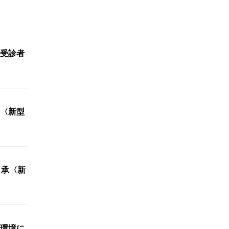
受診者
〈新型
了承〈新
環境に