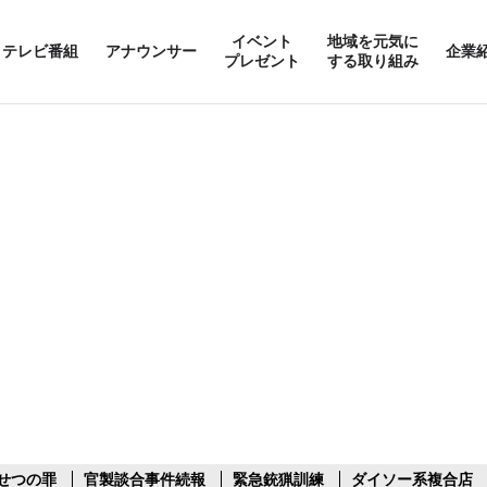
イベント
地域を元気に
テレビ番組
アナウンサー
企業
プレゼント
する取り組み
せつの罪
官製談合事件続報
緊急銃猟訓練
ダイソー系複合店