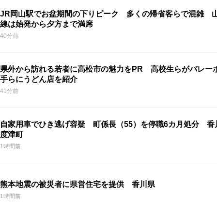
JR岡山駅でお盆期間の下りピーク 多くの帰省客らで混雑 
線は始発から夕方まで満席
40分前
県外から訪れる若者に高松市の魅力をPR 高校生らがバレー
手らにうどん店を紹介
41分前
自家用車でひき逃げ容疑 町係長（55）を停職6カ月処分 香
度津町
1時間前
熊本地震の被災者に県営住宅を提供 香川県
1時間前