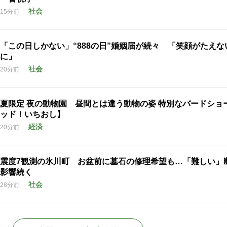
社会
15分前
「この日しかない」“888の日”婚姻届が続々 「笑顔がたえな
に」
社会
20分前
夏限定 夜の動物園 昼間とは違う動物の姿 特別なバードショ
ッド！いちおし】
経済
20分前
震度7観測の氷川町 お盆前に墓石の修理希望も…「難しい」
影響続く
社会
28分前