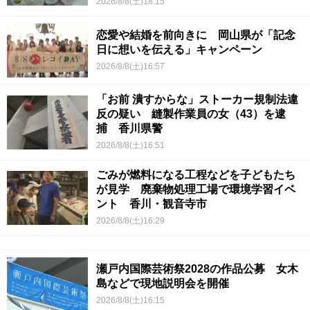
2026/8/8(土)18:15
恋愛や結婚を前向きに 岡山県が「記念
日に想いを伝える」キャンペーン
2026/8/8(土)16:57
「お前 潰すからな」ストーカー規制法違
反の疑い 縫製作業員の女（43）を逮
捕 香川県警
2026/8/8(土)16:51
ごみが燃料になる工程などを子どもたち
が見学 廃棄物処理工場で環境学習イベ
ント 香川・観音寺市
2026/8/8(土)16:29
瀬戸内国際芸術祭2028の作品公募 女木
島などで現地説明会を開催
2026/8/8(土)16:15