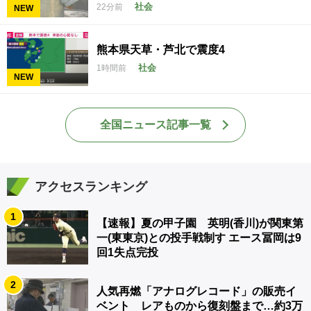
社会
22分前
NEW
熊本県天草・芦北で震度4
社会
1時間前
NEW
全国ニュース記事一覧
アクセスランキング
1
【速報】夏の甲子園 英明(香川)が関東第
一(東東京)との投手戦制す エース冨岡は9
回1失点完投
2
人気再燃「アナログレコード」の販売イ
ベント レアものから復刻盤まで…約3万