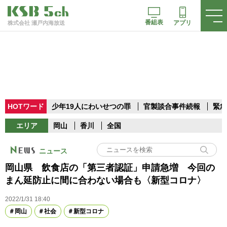
番組表
アプリ
株式会社 瀬戸内海放送
HOTワード
少年19人にわいせつの罪
官製談合事件続報
緊急
エリア
岡山
香川
全国
ニュース
岡山県 飲食店の「第三者認証」申請急増 今回の
まん延防止に間に合わない場合も〈新型コロナ〉
2022/1/31 18:40
岡山
社会
新型コロナ