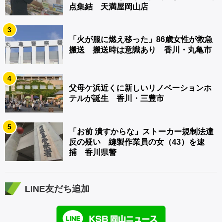
点集結 天満屋岡山店
3
「火が服に燃え移った」86歳女性が救急
搬送 搬送時は意識あり 香川・丸亀市
4
父母ケ浜近くに新しいリノベーションホ
テルが誕生 香川・三豊市
5
「お前 潰すからな」ストーカー規制法違
反の疑い 縫製作業員の女（43）を逮
捕 香川県警
LINE友だち追加