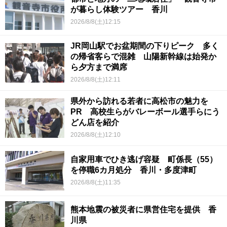
が暮らし体験ツアー 香川
2026/8/8(土)12:15
JR岡山駅でお盆期間の下りピーク 多く
の帰省客らで混雑 山陽新幹線は始発か
ら夕方まで満席
2026/8/8(土)12:11
県外から訪れる若者に高松市の魅力を
PR 高校生らがバレーボール選手らにう
どん店を紹介
2026/8/8(土)12:10
自家用車でひき逃げ容疑 町係長（55）
を停職6カ月処分 香川・多度津町
2026/8/8(土)11:35
熊本地震の被災者に県営住宅を提供 香
川県