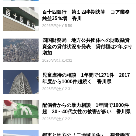
百十四銀行 第１四半期決算 コア業務
純益35％増 香川
2026/8/8(土)15:59
四国財務局 地方公共団体への財政融資
資金の貸付状況を発表 貸付額は2年ぶり
増加
2026/8/8(土)14:32
児童虐待の相談 1年間で1271件 2017
年度から1000件超続く 香川県
2026/8/8(土)12:31
配偶者からの暴力相談 1年間で1000件
超 30～40代女性の被害が多い 香川県
2026/8/8(土)12:21
都市と地方の「二地域居住」 観音寺市