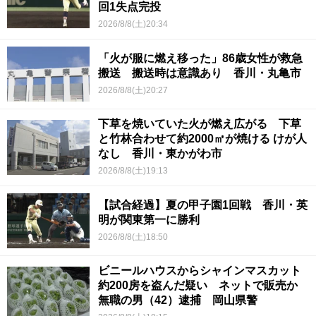
回1失点完投
2026/8/8(土)20:34
「火が服に燃え移った」86歳女性が救急
搬送 搬送時は意識あり 香川・丸亀市
2026/8/8(土)20:27
下草を焼いていた火が燃え広がる 下草
と竹林合わせて約2000㎡が焼ける けが人
なし 香川・東かがわ市
2026/8/8(土)19:13
【試合経過】夏の甲子園1回戦 香川・英
明が関東第一に勝利
2026/8/8(土)18:50
ビニールハウスからシャインマスカット
約200房を盗んだ疑い ネットで販売か
無職の男（42）逮捕 岡山県警