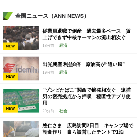
全国ニュース（ANN NEWS）
従業員退職で倒産 過去最多ペース 賃
上げできず中核キーマンの流出相次ぐ
経済
18分前
NEW
出光興産 利益8倍 原油高が“追い風”
経済
19分前
NEW
“ゾンビたばこ”関西で摘発相次ぐ 逮捕
男の密売拠点から押収 秘匿性アプリ使
用
NEW
社会
20分前
悠仁さま 広島訪問2日目 キャンプ場で
朝食作り 自ら設営したテントで1泊