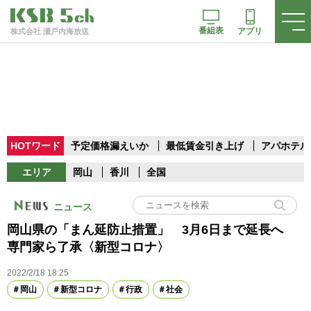
番組表
アプリ
株式会社 瀬戸内海放送
HOTワード
予定価格漏えいか
最低賃金引き上げ
アパホテル
エリア
岡山
香川
全国
ニュース
岡山県の「まん延防止措置」 3月6日まで延長へ
専門家ら了承〈新型コロナ〉
2022/2/18 18:25
岡山
新型コロナ
行政
社会