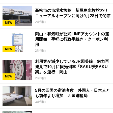
高松市の市場水族館 新屋島水族館のリ
ニューアルオープンに向け9月28日で閉館
2時間前
NEW
岡山・和気町が公式LINEアカウントの運
用開始 手軽に行政手続き・クーポン利
用
NEW
2時間前
利用客が減少しているJR因美線 魅力再
発見で10月に観光列車「SAKU美SAKU
楽」を運行 岡山
NEW
2時間前
5月の四国の宿泊者数 外国人・日本人と
も前年より増加 四国運輸局
3時間前