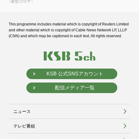
〈新型コロナ〉
This programme includes material which is copyright of Reuters Limited
and
other material which is copyright of Cable News Network LP, LLLP
(CNN) and
which may be captioned in each text. All rights reserved.
KSB 公式SNSアカウント
配信メディア一覧
ニュース
テレビ番組