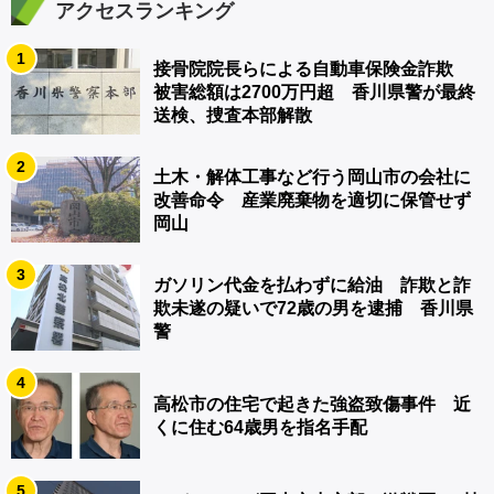
アクセスランキング
1
接骨院院長らによる自動車保険金詐欺
被害総額は2700万円超 香川県警が最終
送検、捜査本部解散
2
土木・解体工事など行う岡山市の会社に
改善命令 産業廃棄物を適切に保管せず
岡山
3
ガソリン代金を払わずに給油 詐欺と詐
欺未遂の疑いで72歳の男を逮捕 香川県
警
4
高松市の住宅で起きた強盗致傷事件 近
くに住む64歳男を指名手配
5