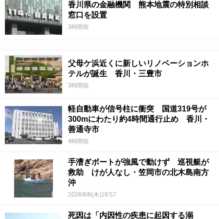
香川県の金融機関 熊本地震の特別相談
窓口を設置
3時間前
父母ケ浜近くに新しいリノベーションホ
テルが誕生 香川・三豊市
3時間前
軽自動車が信号柱に衝突 国道319号が
300mにわたり約4時間通行止め 香川・
善通寺市
4時間前
手漕ぎボートが強風で動けず 巡視艇が
救助 けが人なし・笠岡市の北木島南方
沖
2026/8/6(木)19:57
死因は「内因性の疾患に起因する溺