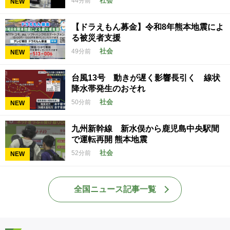
社会
44分前
NEW
【ドラえもん募金】令和8年熊本地震によ
る被災者支援
社会
49分前
NEW
台風13号 動きが遅く影響長引く 線状
降水帯発生のおそれ
社会
50分前
NEW
九州新幹線 新水俣から鹿児島中央駅間
で運転再開 熊本地震
社会
52分前
NEW
全国ニュース記事一覧