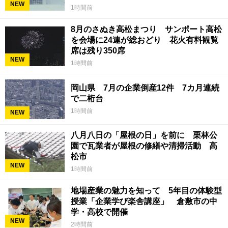
NEW
1時間前
8月のさぬき高松まつり サンポート高松
を会場に24連が総おどり 花火有料観覧
席は残り350席
NEW
1時間前
岡山県 7月の企業倒産12件 7カ月連続
で二桁台
1時間前
NEW
八月八日の「屋根の日」を前に 栗林公
園で瓦業者が屋根の修繕や清掃活動 高
松市
NEW
1時間前
地場産業の魅力を知って 5年目の体験型
授業「企業学び楽舎講座」 倉敷市の中
学・高校で開催
NEW
2時間前