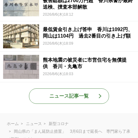
被害総額は2700万円超 香川県警が最終
送検、捜査本部解散
2026/8/6(木)18:12
最低賃金引き上げ答申 香川は1092円、
岡山は1104円 過去2番目の引き上げ額
2026/8/6(木)18:09
熊本地震の被災者に市営住宅を無償提
供 香川・丸亀市
2026/8/6(木)18:03
ニュース記事一覧
ホーム
ニュース
新型コロナ
岡山県の「まん延防止措置」 3月6日まで延長へ 専門家ら了承