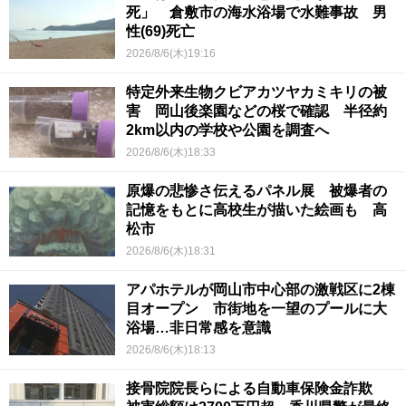
死」 倉敷市の海水浴場で水難事故 男
性(69)死亡
2026/8/6(木)19:16
特定外来生物クビアカツヤカミキリの被
害 岡山後楽園などの桜で確認 半径約
2km以内の学校や公園を調査へ
2026/8/6(木)18:33
原爆の悲惨さ伝えるパネル展 被爆者の
記憶をもとに高校生が描いた絵画も 高
松市
2026/8/6(木)18:31
アパホテルが岡山市中心部の激戦区に2棟
目オープン 市街地を一望のプールに大
浴場…非日常感を意識
2026/8/6(木)18:13
接骨院院長らによる自動車保険金詐欺