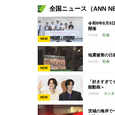
全国ニュース（ANN N
令和8年8月8
開催
社会
27分前
NEW
地震被害の日
社会
28分前
NEW
「好きすぎて
能動画＞
エンタ
1時間前
NEW
茨城の海岸で