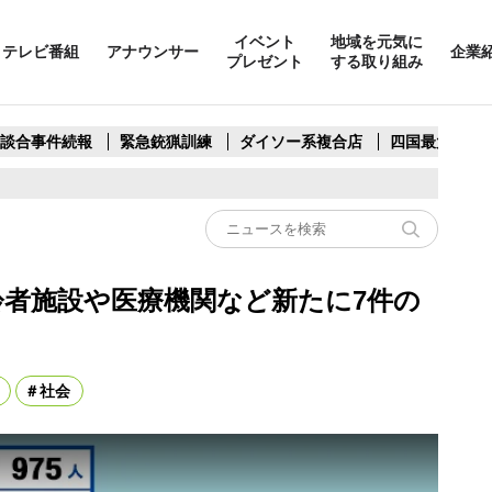
イベント
地域を元気に
テレビ番組
アナウンサー
企業
プレゼント
する取り組み
製談合事件続報
緊急銃猟訓練
ダイソー系複合店
四国最大スリ
齢者施設や医療機関など新たに7件の
社会