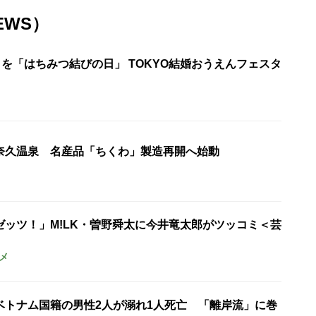
EWS）
日を「はちみつ結びの日」 TOKYO結婚おうえんフェスタ
奈久温泉 名産品「ちくわ」製造再開へ始動
ゼッツ！」M!LK・曽野舜太に今井竜太郎がツッコミ＜芸
メ
ベトナム国籍の男性2人が溺れ1人死亡 「離岸流」に巻