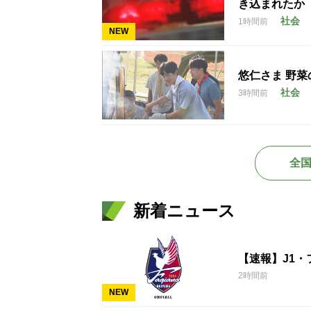
き込まれたか
社会
1時間前
NEW
悠仁さま 野菜
社会
3時間前
全
新着ニュース
【速報】J1
2時間前
NEW