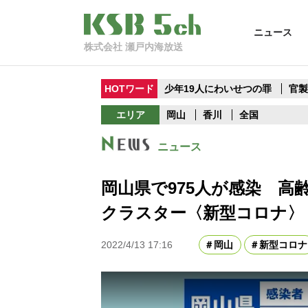
ニュース
株式会社 瀬戸内海放送
HOTワード
少年19人にわいせつの罪
官
エリア
岡山
香川
全国
ニュース
岡山県で975人が感染 高
クラスター〈新型コロナ〉
2022/4/13 17:16
岡山
新型コロナ